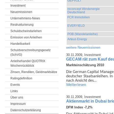
GEPVOLT
Investment
reconcept Windenergie
Neuemissionen
Deutschland
FCR Immobilien
Unternehmens-News
Restrukturierung
EVERYIELD
Schuldscheindarlehen
POB (Wandelanleihe)
Emission von Anleihen
Arteus Energy
Handelbarkeit
weitere Neuemissionen
Schuldverschreibungsgesetz
30.11.2009,
Investment
(SchVG)
GECAM rät zum Kauf deu
Anleihehandel QUOTRIX
Markteinschätzung 2010
Wochenrückblick
Die German Capital Manage
Zinsen, Renditen, Geldmarktsätze
deutscher Staatsanleihen. In
Ratingdefinition
nach Ansicht des…
Events
Weiterlesen
Links
30.11.2009,
Investment
Über uns
Aktienmarkt in Dubai bri
Impressum
DFM Index -7,2%
Datenschutzerklärung