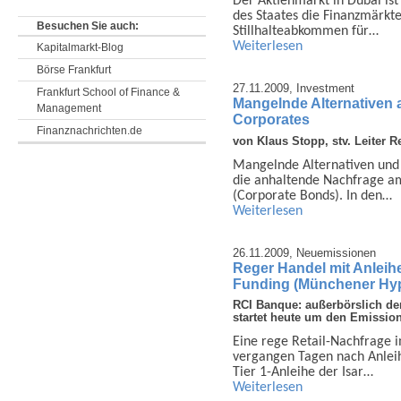
Der Aktienmarkt in Dubai is
des Staates die Finanzmärkte
Besuchen Sie auch:
Stillhalteabkommen für…
Weiterlesen
Kapitalmarkt-Blog
Börse Frankfurt
27.11.2009,
Investment
Frankfurt School of Finance &
Mangelnde Alternativen a
Management
Corporates
Finanznachrichten.de
von Klaus Stopp, stv. Leiter 
Mangelnde Alternativen und b
die anhaltende Nachfrage a
(Corporate Bonds). In den…
Weiterlesen
26.11.2009,
Neuemissionen
Reger Handel mit Anleihe
Funding (Münchener Hy
RCI Banque: außerbörslich de
startet heute um den Emissio
Eine rege Retail-Nachfrage i
vergangen Tagen nach Anlei
Tier 1-Anleihe der Isar…
Weiterlesen