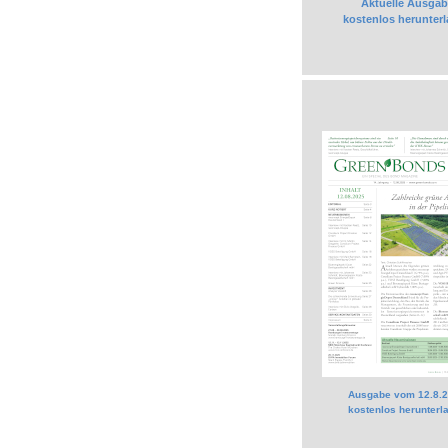
Aktuelle Ausgab
kostenlos herunter
Ausgabe vom 12.8.
kostenlos herunterl