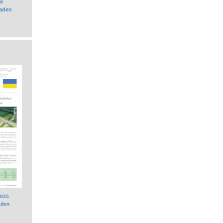
e
laden
2025
aden