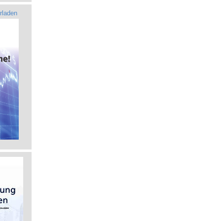
rladen