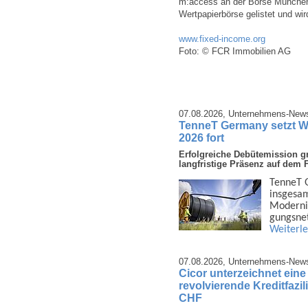
m:access an der Börse München 
Wertpapierbörse gelistet und wir
www.fixed-income.org
Foto: © FCR Immobilien AG
07.08.2026,
Unternehmens-New
TenneT Germany setzt W
2026 fort
Erfolgreiche Debütemission gr
langfristige Präsenz auf dem 
TenneT G
insge­sa
Moder­ni
gungs­ne
Weiterl
07.08.2026,
Unternehmens-New
Cicor unterzeichnet ein
revolvierende Kreditfazi
CHF