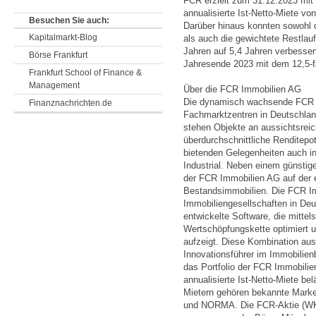
FCR erzielt zum 31.12.2023 mi
annualisierte Ist-Netto-Miete vo
Besuchen Sie auch:
Darüber hinaus konnten sowohl
Kapitalmarkt-Blog
als auch die gewichtete Restlau
Jahren auf 5,4 Jahren verbesser
Börse Frankfurt
Jahresende 2023 mit dem 12,5-f
Frankfurt School of Finance &
Management
Über die FCR Immobilien AG
Die dynamisch wachsende FCR Im
Finanznachrichten.de
Fachmarktzentren in Deutschland
stehen Objekte an aussichtsreic
überdurchschnittliche Renditepot
bietenden Gelegenheiten auch in
Industrial. Neben einem günstig
der FCR Immobilien AG auf der e
Bestandsimmobilien. Die FCR Im
Immobiliengesellschaften in Deut
entwickelte Software, die mittel
Wertschöpfungskette optimiert 
aufzeigt. Diese Kombination aus
Innovationsführer im Immobilien
das Portfolio der FCR Immobili
annualisierte Ist-Netto-Miete be
Mietern gehören bekannte Ma
und NORMA. Die FCR-Aktie (WK