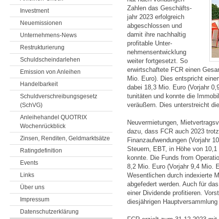
Zahlen das Geschäfts­
Investment
jahr 2023 erfolg­reich
Neuemissionen
abge­schlossen und
damit ihre nach­haltig
Unternehmens-News
profi­table Unter­
Restrukturierung
nehmens­ent­wicklung
Schuldscheindarlehen
weiter fort­gesetzt. So
erwirt­schaftete FCR einen Gesa
Emission von Anleihen
Mio. Euro). Dies ent­spricht eine
Handelbarkeit
dabei 18,3 Mio. Euro (Vorjahr 0,
tunitäten und konnte die Immo­b
Schuldverschreibungsgesetz
ve­räußern. Dies unter­streicht die
(SchVG)
Anleihehandel QUOTRIX
Neuvermietungen, Mietvertragsv
Wochenrückblick
dazu, dass FCR auch 2023 trotz
Zinsen, Renditen, Geldmarktsätze
Finanzaufwendungen (Vorjahr 10,
Steuern, EBT, in Höhe von 10,1 M
Ratingdefinition
konnte. Die Funds from Operatio
Events
8,2 Mio. Euro (Vorjahr 9,4 Mio.
Links
Wesentlichen durch indexierte 
abgefedert werden. Auch für das
Über uns
einer Dividende profitieren. Vor
Impressum
diesjährigen Hauptversammlung e
Datenschutzerklärung