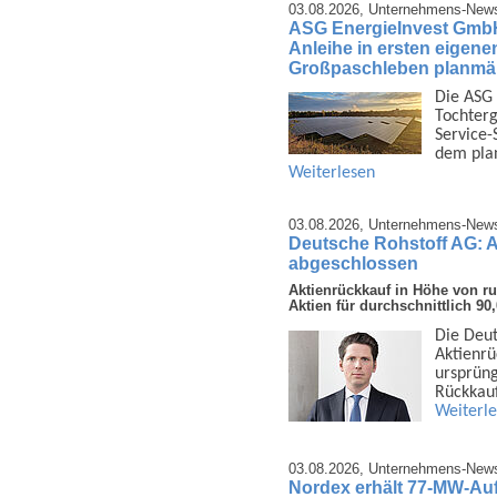
03.08.2026,
Unternehmens-New
ASG EnergieInvest GmbH 
Anleihe in ersten eigene
Großpaschleben planmäß
Die ASG 
Tochter­g
Service-
dem pla
Weiterlesen
03.08.2026,
Unternehmens-New
Deutsche Rohstoff AG: 
abgeschlossen
Aktienrückkauf in Höhe von r
Aktien für durchschnittlich 9
Die Deut
Aktien­r
ursprüng
Rück­kau
Weiterl
03.08.2026,
Unternehmens-New
Nordex erhält 77-MW-Au