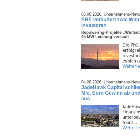
05.08.2026,
Unternehmens-New
PNE veräußert zwei Wind
Investoren
Repowering-Projekte „Wulfsdo
45 MW Leistung verkauft
Die PNE-
erfolg­r
Investor
es sich
Weiterl
04.08.2026,
Unternehmens-New
JadeHawk Capital schließ
Mio. Euro Gewinn ab und 
aus
JadeHawk 
Finanz­i
unter­be
fonds…
Weiterl