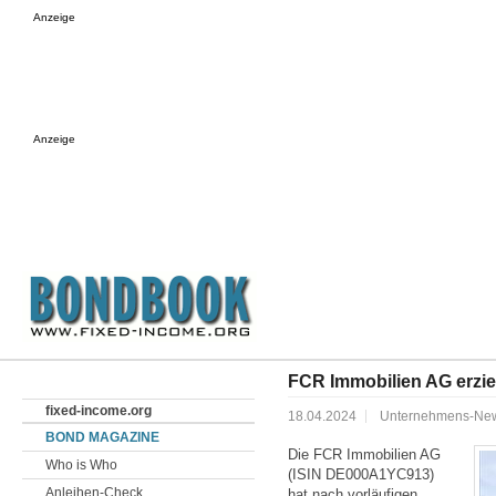
Anzeige
Anzeige
FCR Immobilien AG erzie
fixed-income.org
18.04.2024
Unternehmens-Ne
BOND MAGAZINE
Die FCR Immo­bilien AG
Who is Who
(ISIN DE000A1YC913)
Anleihen-Check
hat nach vorläufigen