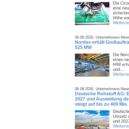
Die Cico
eine neu
sicherte
Höhe vo
Weiterl
06.08.2026,
Unternehmens-New
Nordex erhält Großauftra
525 MW
Die Nord
einen ne
MW erhal
und…
Weiterl
06.08.2026,
Unternehmens-New
Deutsche Rohstoff AG: 
2027 und Ausweitung d
steigt auf bis zu 400 Mio
Deutsche
Umsatz u
und 2027
Weiterl