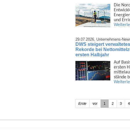
Die Nor
Ent­wick
Energien
und Err
Weiterl
29.07.2026,
Unternehmens-New
DWS steigert verwaltetes
Rekorde bei Nettomittel
ersten Halbjahr
Auf Basi
ersten H
mittel­a
stände 
Weiterl
Erste
vor
1
2
3
4