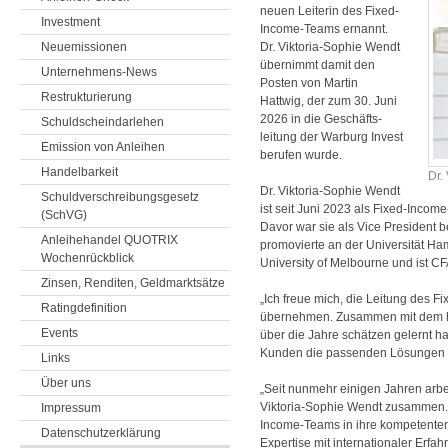
neuen Leiterin des Fixed-
Investment
Income-Teams ernannt.
Neuemissionen
Dr. Viktoria-Sophie Wendt
über­nimmt damit den
Unternehmens-News
Posten von Martin
Restrukturierung
Hattwig, der zum 30. Juni
2026 in die Ge­schäfts­
Schuldscheindarlehen
leitung der Warburg Invest
Emission von Anleihen
berufen wurde.
Handelbarkeit
Dr.
Dr. Viktoria-Sophie Wendt
Schuldverschreibungsgesetz
ist seit Juni 2023 als Fixed-Income
(SchVG)
Davor war sie als Vice President b
Anleihehandel QUOTRIX
promovierte an der Universität Ha
Wochenrückblick
University of Melbourne und ist CF
Zinsen, Renditen, Geldmarktsätze
„Ich freue mich, die Leitung des 
Ratingdefinition
übernehmen. Zusammen mit dem h
Events
über die Jahre schätzen gelernt h
Kunden die passenden Lösungen an
Links
Über uns
„Seit nunmehr einigen Jahren arbei
Viktoria-Sophie Wendt zusammen. 
Impressum
Income-Teams in ihre kompetenten 
Datenschutzerklärung
Expertise mit internationaler Erfa