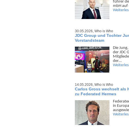
führer de
mbH auf 
Weiterle
30.05.2026,
Who is Who
JDC Group und Tochter Jun
Vorstandsteam
Die Jung,
der JDC 
Mitgliede
der…
Weiterle
14.05.2026,
Who is Who
Carlos Gross wechselt als 
zu Federated Hermes
Federated
in Europa
ausge­wie
Weiterle