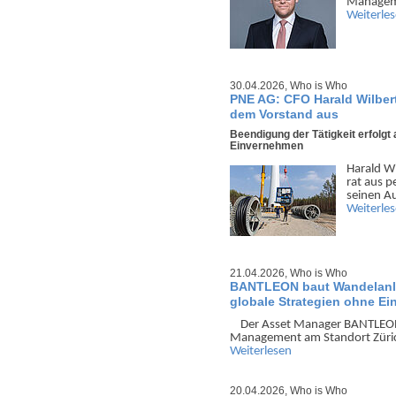
Manage­m
Weiterle
30.04.2026,
Who is Who
PNE AG: CFO Harald Wilber
dem Vorstand aus
Beendigung der Tätigkeit erfolg
Einvernehmen
Harald Wi
rat aus p
seinen Au
Weiterle
21.04.2026,
Who is Who
BANTLEON baut Wandelanle
globale Strategien ohne E
Der Asset Manager BANTLEON 
Manage­ment am Standort Zürich
Weiterlesen
20.04.2026,
Who is Who