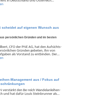
ent in Deutsch­land und Österreich…
sen
t scheidet auf eigenen Wunsch aus
t aus persönlichen Gründen und im besten
lbert, CFO der PNE AG, hat den Aufsichts­
ersön­lichen Gründen gebeten, ihn von
f­gaben als Vorstand zu entbinden. Der…
sen
ihen-Management aus / Fokus auf
inschränkungen
verstärkt den Be-reich Wandel­anleihen-
 und hat dafür Louis Stein­brunner als…