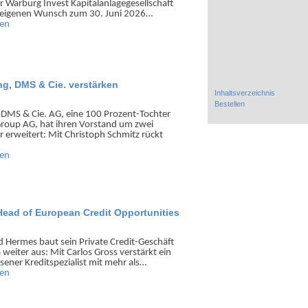
r Warburg Invest Kapital­anlage­gesell­schaft
eigenen Wunsch zum 30. Juni 2026…
sen
g, DMS & Cie. verstärken
Inhaltsverzeichnis
Bestellen
 DMS & Cie. AG, eine 100 Prozent-Tochter
Group AG, hat ihren Vorstand um zwei
r erweitert: Mit Christoph Schmitz rückt
sen
Head of European Credit Opportunities
 Hermes baut sein Private Credit-Geschäft
 weiter aus: Mit Carlos Gross verstärkt ein
sener Kredit­spezialist mit mehr als…
sen