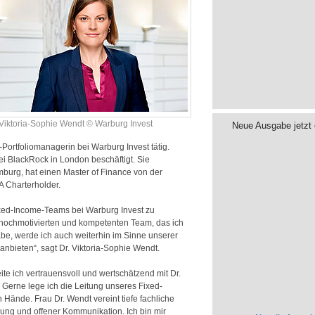
 Viktoria-Sophie Wendt © Warburg Invest
Neue Ausgabe jetzt 
-Portfolio­managerin bei Warburg Invest tätig.
ei BlackRock in London beschäftigt. Sie
mburg, hat einen Master of Finance von der
A Charterholder.
Fixed-Income-Teams bei Warburg Invest zu
ochmotivierten und kompetenten Team, das ich
abe, werde ich auch weiterhin im Sinne unserer
bieten“, sagt Dr. Viktoria-Sophie Wendt.
te ich vertrauensvoll und wertschätzend mit Dr.
Gerne lege ich die Leitung unseres Fixed-
Hände. Frau Dr. Wendt vereint tiefe fachliche
hrung und offener Kommunikation. Ich bin mir