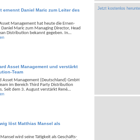
Jetzt kostenlos herunte
 ernennt Daniel Maric zum Leiter des
 Asset Manage­ment hat heute die Ernen­
 Daniel Maric zum Mana­ging Director, Head
an Distri­bution bekannt gegeben. In…
sen
zard Asset Management und verstärkt
bution-Team
rd Asset Manag­ement (Deutsch­land) GmbH
Team im Bereich Third Party Distri­bution
s. Seit dem 3. August verstärkt René…
sen
wig löst Matthias Mansel als
Mansel wird seine Tätigkeit als Geschäfts­