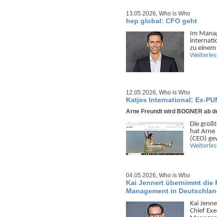
13.05.2026,
Who is Who
hep global: CFO geht
Im Manag
inter­nat
zu einem 
Weiterle
12.05.2026,
Who is Who
Katjes International: Ex-
Arne Freundt wird BOGNER ab de
Die größ
hat Arne 
(CEO) ge
Weiterle
04.05.2026,
Who is Who
Kai Jennert übernimmt die 
Management in Deutschlan
Kai Jenne
Chief Exe