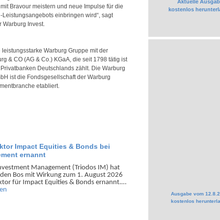
Aktuelle Ausgab
 mit Bravour meistern und neue Impulse für die
kostenlos herunter
-Leistungsangebots einbringen wird“, sagt
r Warburg Invest.
e leistungsstarke Warburg Gruppe mit der
 & CO (AG & Co.) KGaA, die seit 1798 tätig ist
Privatbanken Deutschlands zählt. Die Warburg
mbH ist die Fondsgesellschaft der Warburg
mentbranche etabliert.
ktor Impact Equities & Bonds bei
ement ernannt
Invest­ment Manage­ment (Triodos IM) hat
n den Bos mit Wir­kung zum 1. August 2026
ktor für Impact Equities & Bonds ernannt.…
sen
Ausgabe vom 12.8.
kostenlos herunterl