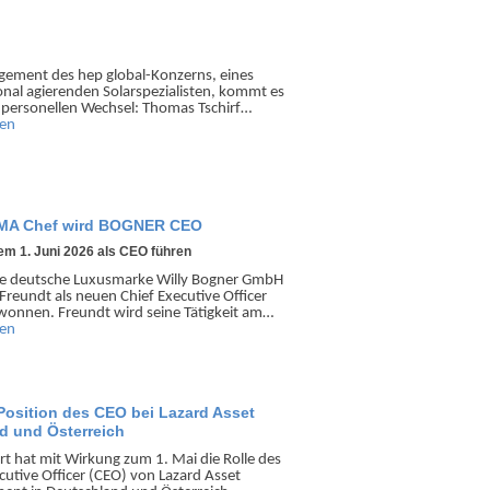
e­ment des hep global-Konzerns, eines
ional agier­enden Solar­spezialisten, kommt es
per­sonellen Wechsel: Thomas Tschirf…
sen
PUMA Chef wird BOGNER CEO
m 1. Juni 2026 als CEO führen
te deutsche Luxus­marke Willy Bogner GmbH
Freundt als neuen Chief Executive Officer
wonnen. Freundt wird seine Tätigkeit am…
sen
Position des CEO bei Lazard Asset
d und Österreich
rt hat mit Wirkung zum 1. Mai die Rolle des
cutive Officer (CEO) von Lazard Asset