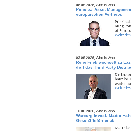
06.08.2026,
Who is Who
Principal Asset Management
europäischen Vertriebs
Principal
nung von
of Europe
Weiterle
03.08.2026,
Who is Who
René Frick wechselt zu La
dort das Third Party Distri
Die Laza
baut ihr 
weiter au
Weiterle
10.06.2026,
Who is Who
Warburg Invest: Martin Hatt
Geschäftsführer ab
Matthias 