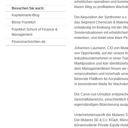
erhebliches operatives und komme
klaren Weg zu profitablem Wachst
Besuchen Sie auch:
Kapitalmarkt-Blog
Die Akquisition der Synthomer a.s. s
Börse Frankfurt
das Segment Chemicals & Materials
vollständig im Einklang mit der S
Frankfurt School of Finance &
Sondersituationen mit erhebliche
Management
erwerben, und bietet eine klare Per
Finanznachrichten.de
Johannes Laumann, CIO von Mutare
von Opportunität, auf der unsere I
Industrieunternehmen in einer Tra
Marktposition und klar identifizi
dem Managementteam freuen wir u
voranzutreiben und innerhalb uns
führende Plattform für Acrylatlös
in besonderem Maße für Wachstum 
Die Carve-out-Umsätze entsprec
Geschäftsbereichs, einschließlich 
eigenständigen Bilanzierung aus
Unternehmensprofil der Mutares 
Die Mutares SE & Co. KGaA, Münc
börsennotierte Private-Equity-Hol