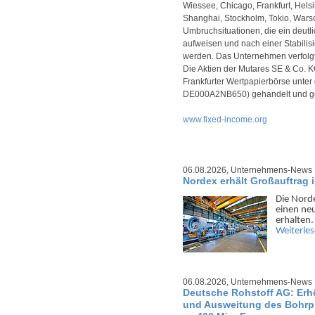
Wiessee, Chicago, Frankfurt, Hels
Shanghai, Stockholm, Tokio, War
Umbruchsituationen, die ein deutl
aufweisen und nach einer Stabilis
werden. Das Unternehmen verfolgt 
Die Aktien der Mutares SE & Co. 
Frankfurter Wertpapierbörse unte
DE000A2NB650) gehandelt und g
www.fixed-income.org
06.08.2026,
Unternehmens-News
Nordex erhält Großauftrag 
Die Norde
einen ne
erhalten.
Weiterle
06.08.2026,
Unternehmens-News
Deutsche Rohstoff AG: Er
und Ausweitung des Bohrpr