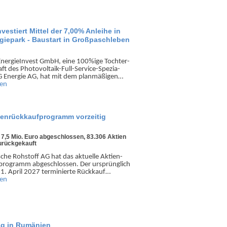
estiert Mittel der 7,00% Anleihe in
giepark - Baustart in Großpaschleben
Energie­Invest GmbH, eine 100%ige Tochter­
haft des Photo­voltaik-Full-Service-Spezia­
SG Energie AG, hat mit dem plan­mäßigen…
sen
ienrückkaufprogramm vorzeitig
 7,5 Mio. Euro abgeschlossen, 83.306 Aktien
zurückgekauft
che Rohstoff AG hat das aktuelle Aktien­
­prog­ramm abge­schlossen. Der ursprüng­lich
1. April 2027 ter­minierte Rück­kauf…
sen
ag in Rumänien