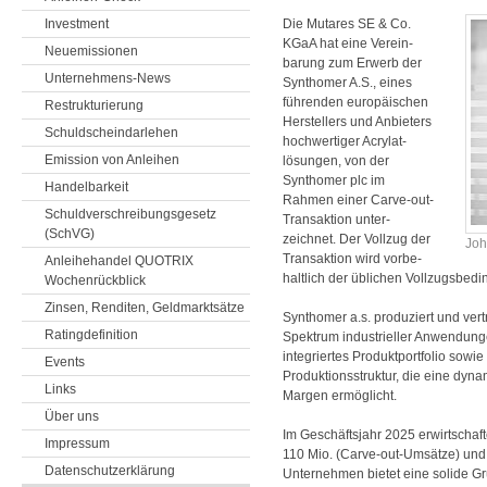
Investment
Die Mutares SE & Co.
KGaA hat eine Verein­
Neuemissionen
barung zum Erwerb der
Unternehmens-News
Synthomer A.S., eines
führenden europä­ischen
Restrukturierung
Her­stellers und Anbieters
Schuldscheindarlehen
hoch­wertiger Acrylat­
Emission von Anleihen
lösungen, von der
Synthomer plc im
Handelbarkeit
Rahmen einer Carve-out-
Schuldverschreibungsgesetz
Trans­aktion unter­
(SchVG)
zeichnet. Der Vollzug der
Joh
Trans­aktion wird vorbe­
Anleihehandel QUOTRIX
haltlich der üblichen Vollzugs­bedi
Wochenrückblick
Zinsen, Renditen, Geldmarktsätze
Synthomer a.s. produziert und vertr
Ratingdefinition
Spektrum industrieller Anwendung
integriertes Produktportfolio sowie
Events
Produktionsstruktur, die eine dyn
Links
Margen ermöglicht.
Über uns
Im Geschäftsjahr 2025 erwirtscha
Impressum
110 Mio. (Carve-out-Umsätze) und 
Datenschutzerklärung
Unternehmen bietet eine solide Gru