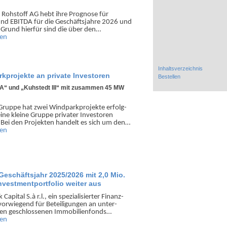
Roh­stoff AG hebt ihre Prog­nose für
d EBITDA für die Ge­schäfts­jahre 2026 und
Grund hierfür sind die über den…
sen
Inhaltsverzeichnis
kprojekte an private Investoren
Bestellen
 A“ und „Kuhstedt III“ mit zusammen 45 MW
ruppe hat zwei Wind­park­projekte erfolg­
eine kleine Gruppe privater Investoren
 Bei den Projekten handelt es sich um den…
sen
Geschäftsjahr 2025/2026 mit 2,0 Mio.
vestmentportfolio weiter aus
apital S.à r.l., ein spezia­lisierter Finanz­
vor­wiegend für Betei­ligungen an unter­
en geschlos­senen Immo­bilien­fonds…
sen