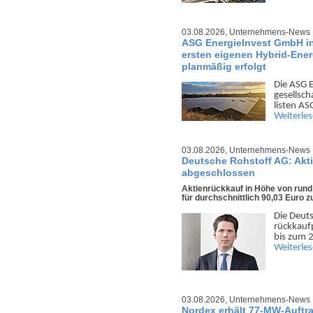
03.08.2026,
Unternehmens-News
ASG EnergieInvest GmbH inv
ersten eigenen Hybrid-Ener
planmäßig erfolgt
Die ASG 
gesell­sc
listen A
Weiterle
03.08.2026,
Unternehmens-News
Deutsche Rohstoff AG: Akt
abgeschlossen
Aktienrückkauf in Höhe von rund
für durchschnittlich 90,03 Euro 
Die Deuts
rück­kauf
bis zum 2
Weiterle
03.08.2026,
Unternehmens-News
Nordex erhält 77-MW-Auftr