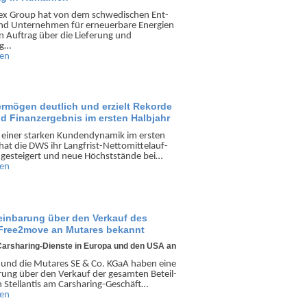
ex Group hat von dem schwe­dischen Ent­
nd Unter­nehmen für erneue­rbare Energien
 Auftrag über die Lieferung und
ng…
sen
ermögen deutlich und erzielt Rekorde
nd Finanzergebnis im ersten Halbjahr
 einer starken Kunden­dynamik im ersten
hat die DWS ihr Lang­frist-Netto­mittel­auf­
e­steigert und neue Höchst­stände bei…
sen
reinbarung über den Verkauf des
 Free2move an Mutares bekannt
Carsharing-Dienste in Europa und den USA an
s und die Mutares SE & Co. KGaA haben eine
rung über den Verkauf der gesamten Beteil­
 Stellantis am Car­sharing-Geschäft…
sen