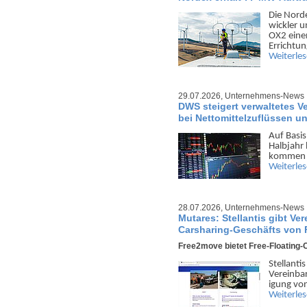
Die Nord
wickler u
OX2 einen
Errichtu
Weiterle
29.07.2026,
Unternehmens-News
DWS steigert verwaltetes V
bei Nettomittelzuflüssen u
Auf Basis
Halb­jahr 
kommen g
Weiterle
28.07.2026,
Unternehmens-News
Mutares: Stellantis gibt Ve
Carsharing-Geschäfts von
Free2move bietet Free-Floating-
Stellanti
Verein­ba
igung von
Weiterle