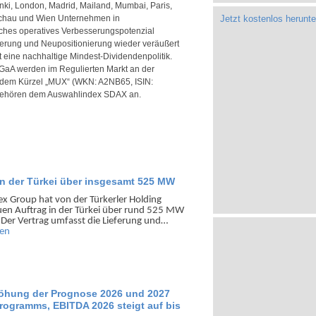
inki, London, Madrid, Mailand, Mumbai, Paris,
schau und Wien Unternehmen in
Jetzt kostenlos herunte
iches operatives Verbesserungspotenzial
ierung und Neupositionierung wieder veräußert
eine nachhaltige Mindest-Dividendenpolitik.
KGaA werden im Regulierten Markt an der
r dem Kürzel „MUX“ (WKN: A2NB65, ISIN:
ehören dem Auswahlindex SDAX an.
in der Türkei über insgesamt 525 MW
x Group hat von der Türkerler Holding
uen Auftrag in der Türkei über rund 525 MW
 Der Vertrag umfasst die Lieferung und…
sen
höhung der Prognose 2026 und 2027
ogramms, EBITDA 2026 steigt auf bis