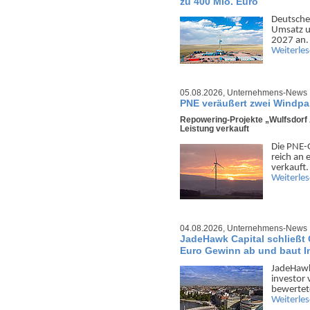
zu 400 Mio. Euro
Deutsche 
Umsatz un
2027 an. 
Weiterle
05.08.2026,
Unternehmens-News
PNE veräußert zwei Windpar
Repowering-Projekte „Wulfsdorf
Leistung verkauft
Die PNE-G
reich an 
verkauft.
Weiterle
04.08.2026,
Unternehmens-News
JadeHawk Capital schließt 
Euro Gewinn ab und baut In
JadeHawk C
investor 
bewer­tet
Weiterle