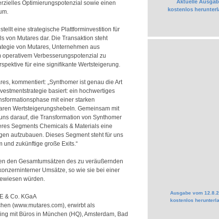
Aktuelle Ausgab
rzielles Optimierungspotenzial sowie einen
kostenlos herunter
um.
tellt eine strategische Plattforminvestition für
 von Mutares dar. Die Transaktion steht
trategie von Mutares, Unternehmen aus
m operativem Verbesserungspotenzial zu
spektive für eine signifikante Wertsteigerung.
s, kommentiert: „Synthomer ist genau die Art
nvestmentstrategie basiert: ein hochwertiges
nsformationsphase mit einer starken
erbaren Wertsteigerungshebeln. Gemeinsam mit
ns darauf, die Transformation von Synthomer
eres Segments Chemicals & Materials eine
ungen aufzubauen. Dieses Segment steht für uns
und zukünftige große Exits.“
hen den Gesamtumsätzen des zu veräußernden
konzerninterner Umsätze, so wie sie bei einer
gewiesen würden.
Ausgabe vom 12.8.
SE & Co. KGaA
kostenlos herunterl
hen (www.mutares.com), erwirbt als
ding mit Büros in München (HQ), Amsterdam, Bad