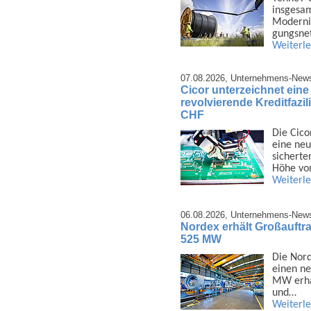
insge­sa
Moder­ni
gungs­ne
Weiterl
07.08.2026,
Unternehmens-New
Cicor unterzeichnet ein
revolvierende Kreditfazi
CHF
Die Cico
eine neu
sicherte
Höhe vo
Weiterl
06.08.2026,
Unternehmens-New
Nordex erhält Großauftra
525 MW
Die Nord
einen ne
MW erhal
und…
Weiterl