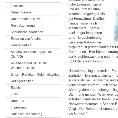
hohe Energie­effizienz
Investment
und die Infra­struktur­
Neuemissionen
kosten sind geringer als
bei Fernwärme. Darüber
Unternehmens-News
hinaus lassen sich
Restrukturierung
erneuer­bare Energie­
Schuldscheindarlehen
quellen gut integrieren.
Eine Heraus­forderung
Emission von Anleihen
bei vielen Nah­wärme­
Handelbarkeit
projekten ist jedoch häufig ein 
Kommunen. „Hier können strateg
Schuldverschreibungsgesetz
der Projekt­ent­wicklung und -fin
(SchVG)
CEO der aream Group.
Anleihehandel QUOTRIX
Wochenrückblick
Nahwärmeanlagen verteilen Ener
Zinsen, Renditen, Geldmarktsätze
zentralen Heizungsanlage an me
Anders als bei Fernwärme sind A
Ratingdefinition
voneinander entfernt, üblicherwe
Events
wärmegedämmten Leitungen lieg
Links
Dämmung mindern Wärmeverluste
entfallen damit Investitionen in
Über uns
Nahwärmesysteme in Sachen Brenns
Impressum
Voigt. „Der Betrieb mit erneuerb
die Umwelt.“
Datenschutzerklärung