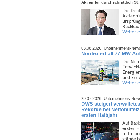
Aktien für durchschnittlich 9
Die Deut
Aktien­r
ursprüng
Rück­kau
Weiterl
03.08.2026,
Unternehmens-New
Nordex erhält 77-MW-Au
Die Nor
Ent­wick
Energien
und Err
Weiterl
29.07.2026,
Unternehmens-New
DWS steigert verwaltetes
Rekorde bei Nettomittel
ersten Halbjahr
Auf Basi
ersten H
mittel­a
stände 