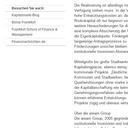
Die Realisierung ist allerdings m
Besuchen Sie auch:
Verfügung stehen muss. In der V
Kapitalmarkt-Blog
hohe Entwicklungskosten an, die
Risikokapital oft nur begrenzt ve
Börse Frankfurt
weitere Herausforderungen für d
Frankfurt School of Finance &
eine komplexe Absicherung de
Management
die Eigenkapitalquote. Förderge
langwierige Antragsprozesse zu 
Finanznachrichten.de
Förderzusagen unsicher bleiben.
institutionelle Investoren Abst
Mittelgroße bis große Stadtwer
Kapitalengpässe, ebenso wenig w
kommunale Projekte. „Deutliche
Kommunen und Stadtwerken, bei
Quartierslösungen ohne starke ins
der Kapitalbeschaffung wie beim
Genehmigungsverfahren oder be
können erfahrene Entwicklungs- 
Projekte zügig und überaus wirtsc
Über die aream Group
Die aream Group, 2005 gegründet
institutionelle Investoren und I