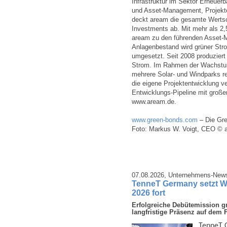
Infrastruktur im Sektor Erneuerb
und Asset-Management, Projekt
deckt aream die gesamte Wertsc
Investments ab. Mit mehr als 2,
aream zu den führenden Asset-
Anlagenbestand wird grüner Stro
umgesetzt. Seit 2008 produziert
Strom. Im Rahmen der Wachstums
mehrere Solar- und Windparks rea
die eigene Projektentwicklung ve
Entwicklungs-Pipeline mit große
www.aream.de.
www.green-bonds.com
– Die Gre
Foto: Markus W. Voigt, CEO © 
07.08.2026,
Unternehmens-New
TenneT Germany setzt W
2026 fort
Erfolgreiche Debütemission gr
langfristige Präsenz auf dem 
TenneT G