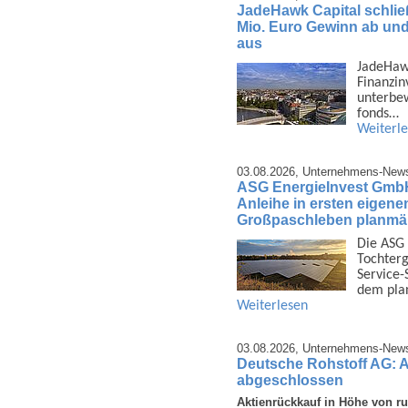
JadeHawk Capital schließ
Mio. Euro Gewinn ab und 
aus
JadeHawk 
Finanz­i
unter­be
fonds…
Weiterl
03.08.2026,
Unternehmens-New
ASG EnergieInvest GmbH 
Anleihe in ersten eigene
Großpaschleben planmäß
Die ASG 
Tochter­g
Service-
dem pla
Weiterlesen
03.08.2026,
Unternehmens-New
Deutsche Rohstoff AG: 
abgeschlossen
Aktienrückkauf in Höhe von r