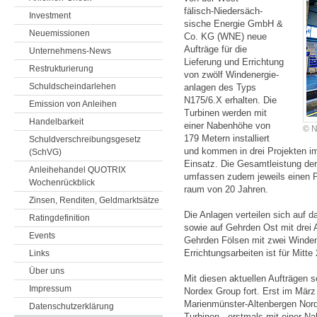
fälisch‑Nieder­säch­
Investment
sische Energie GmbH &
Neuemissionen
Co. KG (WNE) neue
Aufträge für die
Unternehmens-News
Lieferung und Errich­tung
Restrukturierung
von zwölf Wind­energie­
Schuldscheindarlehen
anlagen des Typs
N175/6.X erhalten. Die
Emission von Anleihen
Turbinen werden mit
Handelbarkeit
einer Naben­höhe von
© N
179 Metern installiert
Schuldverschreibungsgesetz
und kommen in drei Projekten im
(SchVG)
Einsatz. Die Gesamt­leistung de
Anleihehandel QUOTRIX
umfassen zudem jeweils einen Pr
Wochenrückblick
raum von 20 Jahren.
Zinsen, Renditen, Geldmarktsätze
Die Anlagen verteilen sich auf d
Ratingdefinition
sowie auf Gehrden Ost mit drei 
Events
Gehrden Fölsen mit zwei Winden
Errichtungsarbeiten ist für Mitt
Links
Über uns
Mit diesen aktuellen Aufträgen s
Impressum
Nordex Group fort. Erst im Mär
Marienmünster-Altenbergen Norde
Datenschutzerklärung
Turbinen - erstmals mit einer N