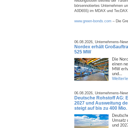
reibungslosen Betrieb der Turbin
börsennotiertes Unternehmen u
A0D655) im MDAX und TecDAX an 
www.green-bonds.com
– Die Gre
06.08.2026,
Unternehmens-New
Nordex erhält Großauftra
525 MW
Die Nord
einen ne
MW erhal
und…
Weiterl
06.08.2026,
Unternehmens-New
Deutsche Rohstoff AG: 
2027 und Ausweitung d
steigt auf bis zu 400 Mio
Deutsche
Umsatz u
und 2027