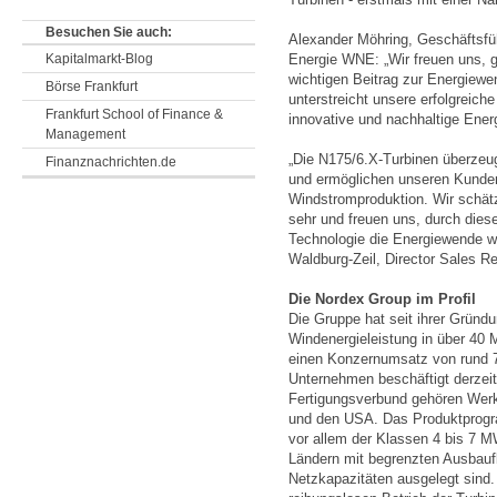
Besuchen Sie auch:
Alexander Möhring, Geschäftsfü
Kapitalmarkt-Blog
Energie WNE: „Wir freuen uns, 
wichtigen Beitrag zur Energiewe
Börse Frankfurt
unterstreicht unsere erfolgreich
Frankfurt School of Finance &
innovative und nachhaltige Ener
Management
„Die N175/6.X-Turbinen überzeuge
Finanznachrichten.de
und ermöglichen unseren Kunden 
Windstromproduktion. Wir schät
sehr und freuen uns, durch dies
Technologie die Energiewende wei
Waldburg-Zeil, Director Sales R
Die Nordex Group im Profil
Die Gruppe hat seit ihrer Grün
Windenergieleistung in über 40 
einen Konzernumsatz von rund 7
Unternehmen beschäftigt derzeit
Fertigungsverbund gehören Werke
und den USA. Das Produktprogra
vor allem der Klassen 4 bis 7 M
Ländern mit begrenzten Ausbauf
Netzkapazitäten ausgelegt sind. 