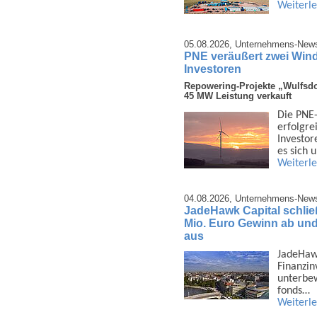
Weiterl
05.08.2026,
Unternehmens-New
PNE veräußert zwei Wind
Investoren
Repowering-Projekte „Wulfsdo
45 MW Leistung verkauft
Die PNE-
erfolg­r
Investor
es sich
Weiterl
04.08.2026,
Unternehmens-New
JadeHawk Capital schließ
Mio. Euro Gewinn ab und 
aus
JadeHawk 
Finanz­i
unter­be
fonds…
Weiterl