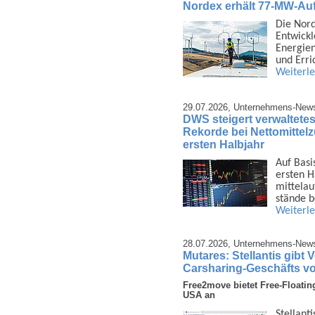
Nordex erhält 77-MW-Au
Die Nor
Ent­wick
Energien
und Err
Weiterl
29.07.2026,
Unternehmens-New
DWS steigert verwaltetes
Rekorde bei Nettomittel
ersten Halbjahr
Auf Basi
ersten H
mittel­a
stände 
Weiterl
28.07.2026,
Unternehmens-New
Mutares: Stellantis gibt
Carsharing-Geschäfts v
Free2move bietet Free-Floatin
USA an
Stellant