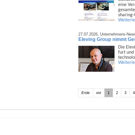
eine Ver
gesamten
sharing
Weiterl
27.07.2026,
Unternehmens-New
Eleving Group nimmt Gesc
Die Elev
furt und 
techno­l
Weiterl
Erste
vor
1
2
3
4