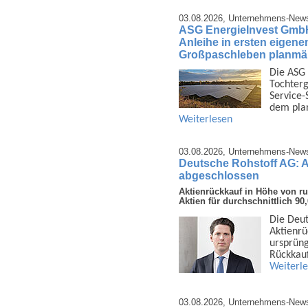
03.08.2026,
Unternehmens-New
ASG EnergieInvest GmbH 
Anleihe in ersten eigene
Großpaschleben planmäß
Die ASG 
Tochter­g
Service-
dem pla
Weiterlesen
03.08.2026,
Unternehmens-New
Deutsche Rohstoff AG: 
abgeschlossen
Aktienrückkauf in Höhe von r
Aktien für durchschnittlich 9
Die Deut
Aktien­r
ursprüng
Rück­kau
Weiterl
03.08.2026,
Unternehmens-New