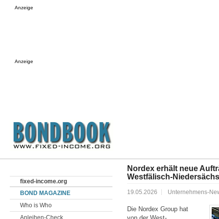
Anzeige
Anzeige
Nordex erhält neue Auft
Westfälisch‑Niedersäch
fixed-income.org
19.05.2026
Unternehmens-Ne
BOND MAGAZINE
Who is Who
Die Nordex Group hat
Anleihen-Check
von der West­