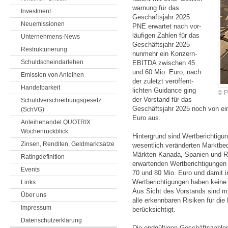
warnung für das
Investment
Geschäfts­jahr 2025.
Neuemissionen
PNE erwartet nach vor­
läufigen Zahlen für das
Unternehmens-News
Geschäfts­jahr 2025
Restrukturierung
nunmehr ein Konzern-
Schuldscheindarlehen
EBITDA zwischen 45
und 60 Mio. Euro; nach
Emission von Anleihen
der zuletzt veröffent­
Handelbarkeit
lichten Guidance ging
© 
der Vorstand für das
Schuldverschreibungsgesetz
Geschäfts­jahr 2025 noch von e
(SchVG)
Euro aus.
Anleihehandel QUOTRIX
Wochenrückblick
Hintergrund sind Wertberichtigun
Zinsen, Renditen, Geldmarktsätze
wesentlich veränderten Marktbed
Märkten Kanada, Spanien und Ru
Ratingdefinition
erwartenden Wertberichtigunge
Events
70 und 80 Mio. Euro und damit i
Wertberichtigungen haben keine 
Links
Aus Sicht des Vorstands sind mi
Über uns
alle erkennbaren Risiken für die
Impressum
berücksichtigt.
Datenschutzerklärung
Die endgültigen Geschäftszahlen