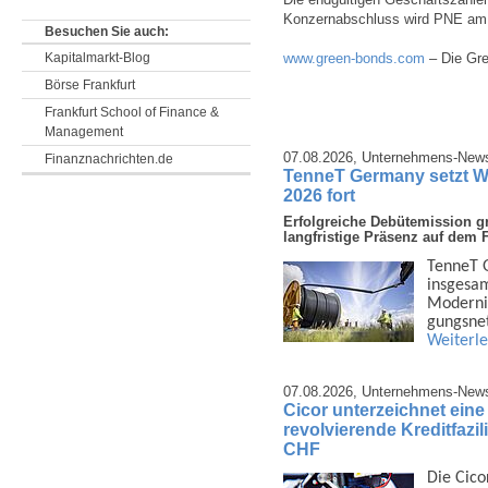
Konzernabschluss wird PNE am 2
Besuchen Sie auch:
Kapitalmarkt-Blog
www.green-bonds.com
– Die Gre
Börse Frankfurt
Frankfurt School of Finance &
Management
07.08.2026,
Unternehmens-New
Finanznachrichten.de
TenneT Germany setzt W
2026 fort
Erfolgreiche Debütemission gr
langfristige Präsenz auf dem 
TenneT G
insge­sa
Moder­ni
gungs­ne
Weiterl
07.08.2026,
Unternehmens-New
Cicor unterzeichnet ein
revolvierende Kreditfazi
CHF
Die Cico