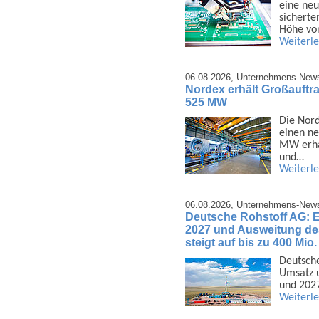
eine neu
sicherte
Höhe vo
Weiterl
06.08.2026,
Unternehmens-New
Nordex erhält Großauftra
525 MW
Die Nord
einen ne
MW erhal
und…
Weiterl
06.08.2026,
Unternehmens-New
Deutsche Rohstoff AG: 
2027 und Ausweitung d
steigt auf bis zu 400 Mio
Deutsche
Umsatz u
und 2027
Weiterl