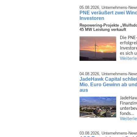
05.08.2026,
Unternehmens-New
PNE veräußert zwei Wind
Investoren
Repowering-Projekte „Wulfsdo
45 MW Leistung verkauft
Die PNE-
erfolg­r
Investor
es sich
Weiterl
04.08.2026,
Unternehmens-New
JadeHawk Capital schließ
Mio. Euro Gewinn ab und 
aus
JadeHawk 
Finanz­i
unter­be
fonds…
Weiterl
03.08.2026,
Unternehmens-New