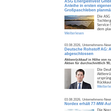
ASG EnergieInvest GmbH 
Anleihe in ersten eigene
Großpaschleben planmäß
Die ASG 
Tochter­g
Service-
dem pla
Weiterlesen
03.08.2026,
Unternehmens-New
Deutsche Rohstoff AG: 
abgeschlossen
Aktienrückkauf in Höhe von r
Aktien für durchschnittlich 9
Die Deut
Aktien­r
ursprüng
Rück­kau
Weiterl
03.08.2026,
Unternehmens-New
Nordex erhält 77-MW-Au
Die Nor