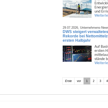
Ent­wick
Energien
und Err
Weiterl
29.07.2026,
Unternehmens-New
DWS steigert verwaltetes
Rekorde bei Nettomittel
ersten Halbjahr
Auf Basi
ersten H
mittel­a
stände 
Weiterl
Erste
vor
1
2
3
4