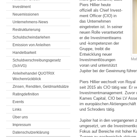
Piers Hillier heute
Investment
offiziell als Chief Invest­
Neuemissionen
ment Officer (CIO) in
das Unter­nehmen
Unternehmens-News
eingetreten ist. In seiner
Restrukturierung
neuen Rolle verant­wortet
Schuldscheindarlehen
er die Invest­mentt­eams
und -kompetenzen der
Emission von Anleihen
Gruppe, treibt die
Handelbarkeit
Entwick­lung neuer
Mat
Investment­lösungen
Schuldverschreibungsgesetz
voran und unterstützt
(SchVG)
Jupiter bei der Gewinnung führen
Anleihehandel QUOTRIX
Wochenrückblick
Piers Hillier wechselt von Roya
Zinsen, Renditen, Geldmarktsätze
seit 2015 als CIO tätig war. Er 
Investmentmanagement. Zuvor war
Ratingdefinition
Kames Capital, CIO bei LV Asse
Events
im europäischen Aktiengeschäf
und Schroders tätig.
Links
Über uns
Jupiter hat in den vergangenen
Impressum
umgesetzt, um die Investmentkom
Fokus auf Bereiche mit hoher K
Datenschutzerklärung
Zugang zu nachweislich aktiven