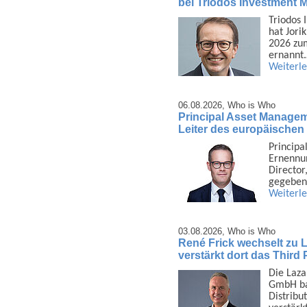
bei Triodos Investment
Triodos 
hat Jori
2026 zum
ernannt
Weiterl
06.08.2026,
Who is Who
Principal Asset Managem
Leiter des europäischen 
Principa
Ernen­nu
Director
gegeben
Weiterl
03.08.2026,
Who is Who
René Frick wechselt zu
verstärkt dort das Third
Die Laza
GmbH bau
Distri­b