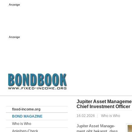
Anzeige
Anzeige
Jupiter Asset Management
Chief Investment Officer
fixed-income.org
16.02.2026
Who is Who
BOND MAGAZINE
Who is Who
Jupiter Asset Manage­
Anleihen-Check
ment gibt bekannt, dass