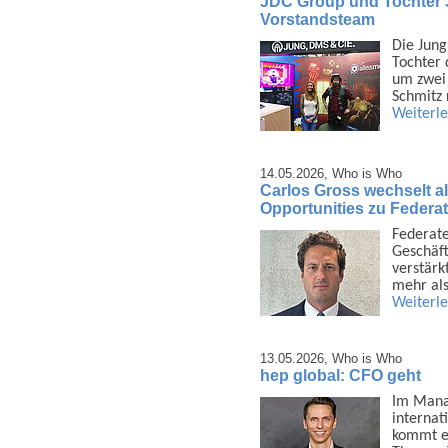
JDC Group und Tochter 
Vorstandsteam
Die Jung
Tochter 
um zwei 
Schmitz 
Weiterl
14.05.2026,
Who is Who
Carlos Gross wechselt a
Opportunities zu Feder
Federate
Geschäft
verstärkt
mehr al
Weiterl
13.05.2026,
Who is Who
hep global: CFO geht
Im Manag
inter­nat
kommt es