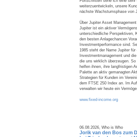
Fortschritten sehe ich eine seh
weiterzuentwickeln, unsere Kund
nächste Wachstumsphase von Jup
Über Jupiter Asset Management
Jupiter ist ein aktiver Vermögen
unterschiedliche Perspektiven, 
den besten Anlagechancen Vorau
Investmentperformance sind. S
1985 steht der Name Jupiter für 
Investmentmanagement und die a
die uns wirklich überzeugen. So
helfen ihnen, ihre langfristigen A
Palette an aktiv gemanagten Akti
Strategien für Kunden im Vereini
dem FTSE 250 Index an. Im Auftr
verwalten wir heute ein Vermöge
www.fixed-income.org
06.08.2026,
Who is Who
Jorik van den Bos zum D