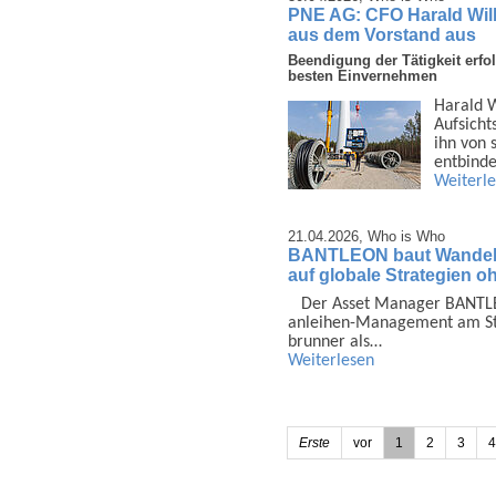
PNE AG: CFO Harald Wil
aus dem Vorstand aus
Beendigung der Tätigkeit erf
besten Einvernehmen
Harald W
Aufsicht
ihn von 
entbind
Weiterl
21.04.2026,
Who is Who
BANTLEON baut Wandela
auf globale Strategien 
Der Asset Manager BANTLE
anleihen-Manage­ment am Sta
brunner als…
Weiterlesen
Erste
vor
1
2
3
4