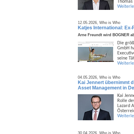
Thomas 
Weiterl
12.05.2026,
Who is Who
Katjes International: 
Arne Freundt wird BOGNER ab
Die größ
GmbH hat
Executiv
seine Tä
Weiterl
04.05.2026,
Who is Who
Kai Jennert übernimmt d
Asset Management in De
Kai Jenn
Rolle de
Lazard A
Österre
Weiterl
30.04.2026,
Who is Who