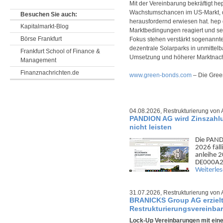
Mit der Vereinbarung bekräftigt he
Wachstumschancen im US-Markt, d
Besuchen Sie auch:
herausfordernd erwiesen hat. hep 
Kapitalmarkt-Blog
Marktbedingungen reagiert und se
Börse Frankfurt
Fokus stehen verstärkt sogenannte 
dezentrale Solarparks in unmittel
Frankfurt School of Finance &
Umsetzung und höherer Marktnach
Management
Finanznachrichten.de
www.green-bonds.com
– Die Gree
04.08.2026,
Restrukturierung von 
PANDION AG wird Zinszahlu
nicht leisten
Die PANDI
2026 fäll
anleihe 
DE000A2
Weiterle
31.07.2026,
Restrukturierung von 
BRANICKS Group AG erziel
Restrukturierungsvereinbar
Lock-Up Vereinbarungen mit ein