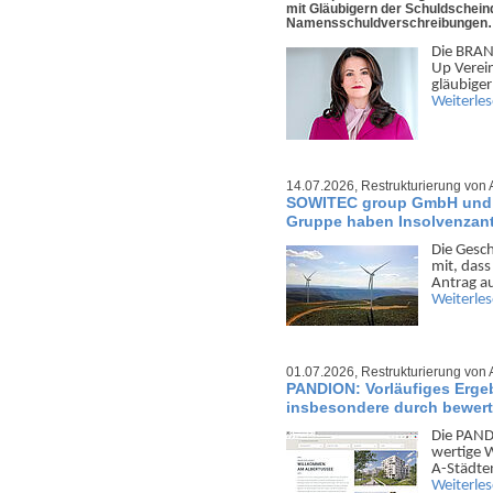
mit Gläubigern der Schuldschein
Namensschuldverschreibunge
Die BRAN
Up Ver­ei
gläu­bige
Weiterle
14.07.2026,
Restrukturierung von 
SOWITEC group GmbH und w
Gruppe haben Insolvenzant
Die Gesc
mit, dass
Antrag a
Weiterle
01.07.2026,
Restrukturierung von 
PANDION: Vorläufiges Ergeb
insbesondere durch bewer
Die PANDI
wertige 
A-Städten
Weiterle