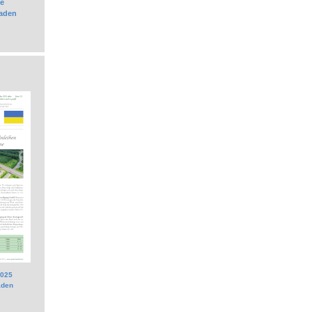
e
laden
2025
aden