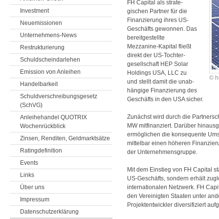
FH Capital als strate­
Investment
gischen Partner für die
Finan­zierung ihres US-
Neuemissionen
Geschäfts gewonnen. Das
Unternehmens-News
bereit­gestellte
Mezzanine-Kapital fließt
Restrukturierung
direkt der US-Tochter­
Schuldscheindarlehen
gesell­schaft HEP Solar
Emission von Anleihen
Holdings USA, LLC zu
© h
und stellt damit die unab­
Handelbarkeit
hängige Finan­zierung des
Schuldverschreibungsgesetz
Geschäfts in den USA sicher.
(SchVG)
Zunächst wird durch die Partnerscha
Anleihehandel QUOTRIX
MW mitfinanziert. Darüber hinaus
Wochenrückblick
ermöglichen die konsequente Umse
Zinsen, Renditen, Geldmarktsätze
mittelbar einen höheren Finanzier
Ratingdefinition
der Unternehmensgruppe.
Events
Mit dem Einstieg von FH Capital st
Links
US-Geschäfts, sondern erhält zugl
Über uns
internationalen Netzwerk. FH Capit
den Vereinigten Staaten unter and
Impressum
Projektentwickler diversifiziert aufg
Datenschutzerklärung