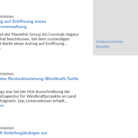
Anleihen
ag auf Eröffnung eines
genverwaltung
nd der Planethic Group AG (vormals Veganz
at be­schlossen, bei dem zustän­digen
Inhaltsverzeichnis
t Berlin einen Antrag auf Eröff­nung…
Bestellen
n
Anleihen
der Restrukturierung Windkraft-Tarife
y war bei der Mai-Aus­schrei­bung der
tz­agentur für Wind­kraft­projekte an Land
folgreich. Das Unter­nehmen erhielt…
sen
Anleihen
ft Anleihegläubiger zur