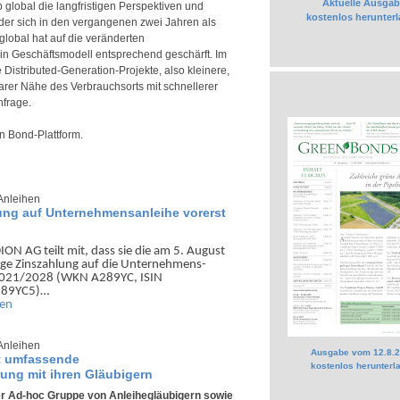
Aktuelle Ausgab
p global die langfristigen Perspektiven und
kostenlos herunter
er sich in den vergangenen zwei Jahren als
global hat auf die veränderten
in Geschäftsmodell entsprechend geschärft. Im
Distributed-Generation-Projekte, also kleinere,
barer Nähe des Verbrauchsorts mit schnellerer
frage.
n Bond-Plattform.
Anleihen
ng auf Unternehmensanleihe vorerst
ON AG teilt mit, dass sie die am 5. August
ige Zins­zahlung auf die Unter­nehmens­
2021/2028 (WKN A289YC, ISIN
89YC5)…
sen
Anleihen
Ausgabe vom 12.8.
t umfassende
kostenlos herunterl
ung mit ihren Gläubigern
er Ad-hoc Gruppe von Anleihegläubigern sowie