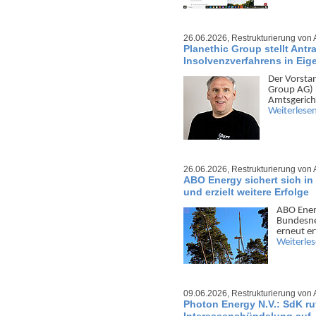
26.06.2026,
Restrukturierung von 
Planethic Group stellt Antr
Insolvenzverfahrens in Ei
Der Vorsta
Group AG) h
Amts­gerich
Weiterlese
26.06.2026,
Restrukturierung von 
ABO Energy sichert sich in 
und erzielt weitere Erfolge
ABO Energ
Bundes­ne
erneut er
Weiterle
09.06.2026,
Restrukturierung von 
Photon Energy N.V.: SdK ru
Interessensbündelung auf