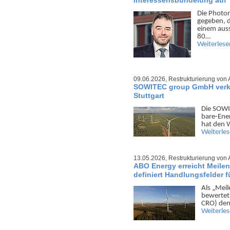
Die Photo
gegeben, 
einem aus­
80…
Weiterlese
09.06.2026,
Restrukturierung von 
SOWITEC group GmbH verka
Stuttgart
Die SOWI
bare-Ener
hat den W
Weiterle
13.05.2026,
Restrukturierung von 
ABO Energy erreicht Meile
definiert Handlungsfelder f
Als „Meil
bewertet 
CRO) den
Weiterle