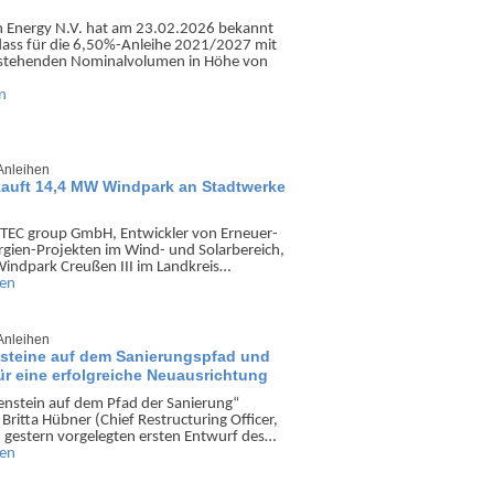
n Energy N.V. hat am 23.02.2026 bekannt
dass für die 6,50%-Anleihe 2021/2027 mit
ste­henden Nominal­volumen in Höhe von
n
Anleihen
uft 14,4 MW Windpark an Stadtwerke
TEC group GmbH, Ent­wickler von Erneuer­
gien-Projekten im Wind- und Solar­bereich,
ind­park Creußen III im Land­kreis…
sen
Anleihen
nsteine auf dem Sanierungspfad und
ür eine erfolgreiche Neuausrichtung
en­stein auf dem Pfad der Sanierung“
Britta Hübner (Chief Restruc­turing Officer,
 gestern vorgelegten ersten Entwurf des…
sen