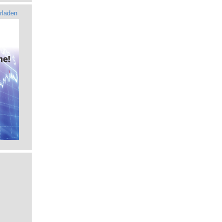
rladen