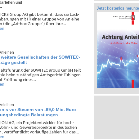
darlehen und
n…
Jetzt kostenlos herunte
ICKS Group AG gibt bekannt, dass sie Lock-
n­barungen mit (i) einer Gruppe von Anleihe­
rn (die „Ad-hoc Gruppe“) über ihre…
sen
Anleihen
eitere Gesellschaften der SOWITEC-
räge gestellt
häfts­führung der SOWITEC group GmbH teilt
 sie beim zu­ständigen Amts­gericht Tübingen
uf Eröffnung eines…
sen
Anleihen
nis vor Steuern von -69,0 Mio. Euro
tungsbedingte Belastungen
ON AG, ein Projekt­ent­wickler für hoch­
Wohn- und Gewerbe­projekte in deutschen
, ver­öffentlicht vorläufige Zahlen für das…
sen