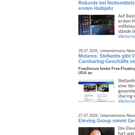
Rekorde bei Nettomittel
ersten Halbjahr
Auf Basi
ersten H
mittel­a
stände 
Weiterl
28.07.2026,
Unternehmens-New
Mutares: Stellantis gibt
Carsharing-Geschäfts v
Free2move bietet Free-Floatin
USA an
Stellant
eine Ver
gesamten
sharing
Weiterl
27.07.2026,
Unternehmens-New
Eleving Group nimmt Gesc
Die Elev
furt und 