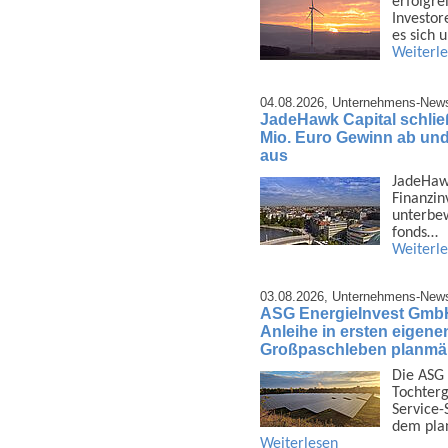
erfolg­r
Investor
es sich
Weiterl
04.08.2026,
Unternehmens-New
JadeHawk Capital schließ
Mio. Euro Gewinn ab und 
aus
JadeHawk 
Finanz­i
unter­be
fonds…
Weiterl
03.08.2026,
Unternehmens-New
ASG EnergieInvest GmbH 
Anleihe in ersten eigene
Großpaschleben planmäß
Die ASG 
Tochter­g
Service-
dem pla
Weiterlesen