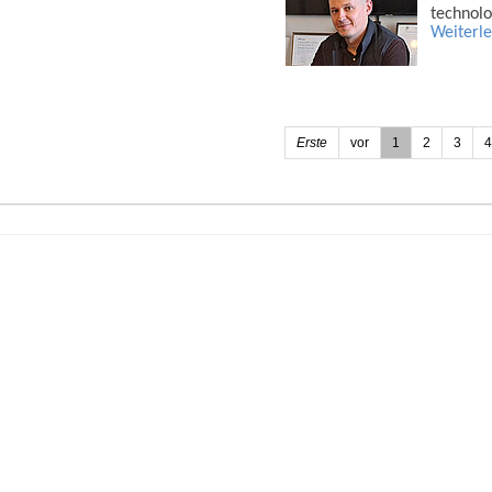
techno­l
Weiterl
Erste
vor
1
2
3
4