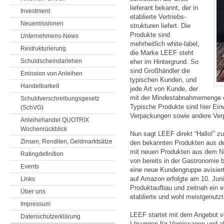
lieferant bekannt, der in
Investment
etablierte Vertriebs­
Neuemissionen
strukturen liefert. Die
Produkte sind
Unternehmens-News
mehrheitlich white-label,
Restrukturierung
die Marke LEEF steht
Schuldscheindarlehen
eher im Hintergrund. So
sind Großhändler die
Emission von Anleihen
typischen Kunden, und
Handelbarkeit
jede Art von Kunde, der
mit der Mindestabnahmemenge 
Schuldverschreibungsgesetz
Typische Produkte sind hier Ein
(SchVG)
Verpackungen sowie andere Ve
Anleihehandel QUOTRIX
Wochenrückblick
Nun sagt LEEF direkt “Hallo!” 
Zinsen, Renditen, Geldmarktsätze
den bekannten Produkten aus d
mit neuen Produkten aus dem N
Ratingdefinition
von bereits in der Gastronomie 
Events
eine neue Kundengruppe avisiert
auf Amazon erfolgte am 10. Juni 
Links
Produktaufbau und zeitnah ein eu
Über uns
etablierte und wohl meistgenutzt
Impressum
LEEF startet mit dem Angebot vo
Datenschutzerklärung
Lösungen für Vernissagen und al