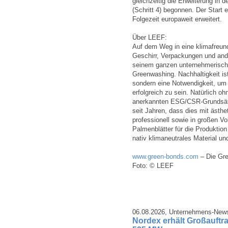
gleichzeitig die Erweiterung in
(Schritt 4) begonnen. Der Start 
Folgezeit europaweit erweitert.
Über LEEF:
Auf dem Weg in eine klimafreun
Geschirr, Verpackungen und and
seinem ganzen unternehmerisc
Greenwashing. Nachhaltigkeit is
sondern eine Notwendigkeit, um
erfolgreich zu sein. Natürlich oh
anerkannten ESG/CSR-Grundsätz
seit Jahren, dass dies mit ästh
professionell sowie in großen 
Palmenblätter für die Produktion
nativ klimaneutrales Material und
www.green-bonds.com
– Die Gre
Foto: © LEEF
06.08.2026,
Unternehmens-New
Nordex erhält Großauftra