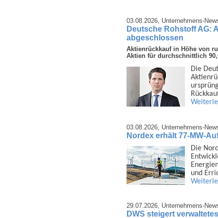
03.08.2026,
Unternehmens-New
Deutsche Rohstoff AG: 
abgeschlossen
Aktienrückkauf in Höhe von r
Aktien für durchschnittlich 9
Die Deut
Aktien­r
ursprüng
Rück­kau
Weiterl
03.08.2026,
Unternehmens-New
Nordex erhält 77-MW-Au
Die Nor
Ent­wick
Energien
und Err
Weiterl
29.07.2026,
Unternehmens-New
DWS steigert verwaltetes