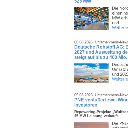
525 MW
Die Nord
einen ne
MW erhal
und…
Weiterl
06.08.2026,
Unternehmens-New
Deutsche Rohstoff AG: 
2027 und Ausweitung d
steigt auf bis zu 400 Mio
Deutsche
Umsatz u
und 2027
Weiterl
05.08.2026,
Unternehmens-New
PNE veräußert zwei Wind
Investoren
Repowering-Projekte „Wulfsdo
45 MW Leistung verkauft
Die PNE-