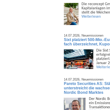
Die reconcept Gmb
Kapital­anlagen i
stellt die Weiche
Weiterlesen
14.07.2026,
Neuemissionen
Sixt platziert 500-Mio.-E
fach überzeichnet, Kupo
Die Sixt
erfolgrei
platzier
Januar 
Weiterl
14.07.2026,
Neuemissionen
Pareto Securities AS: Stä
unterstreicht die wachsen
Nordic Bond Marktes
Der Nordic B
ein Emis­sion
Trans­aktione