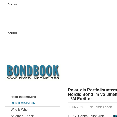
Anzeige
Anzeige
Polar, ein Portfoliounter
Nordic Bond im Volumen
fixed-income.org
+3M Euribor
BOND MAGAZINE
01.06.2026
Neuemissionen
Who is Who
H.I.G. Capital, eine welt­
Anleihen-Check