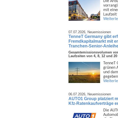
Die Arou
vor­rang
mit eine
Laufzeit
Weiterl
07.07.2026,
Neuemissionen
TenneT Germany gibt er
Fremdkapitalmarkt mit e
Tranchen-Senior-Anleihe
Gesamtemissionsvolumen von 3
Laufzeiten von 4, 8, 12 und 20
TenneT G
grünen A
und dami
gegeben
Weiterl
06.07.2026,
Neuemissionen
AUTO1 Group platziert mi
Kfz-Ratenkaufverträge er
Die AUTO
Auto­mob