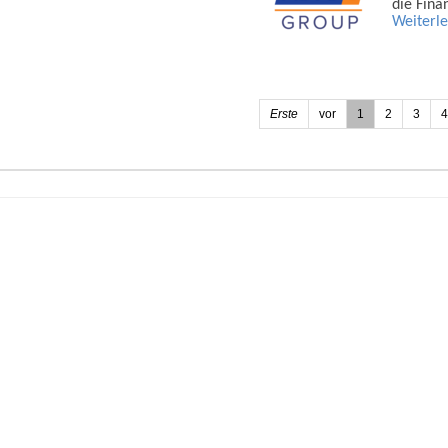
die Fina
Weiterl
Erste
vor
1
2
3
4