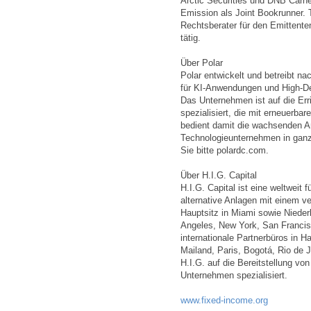
Arctic Securities und DNB Carn
Emission als Joint Bookrunner
Rechtsberater für den Emittente
tätig.
Über Polar
Polar entwickelt und betreibt na
für KI-Anwendungen und High-De
Das Unternehmen ist auf die Erri
spezialisiert, die mit erneuerba
bedient damit die wachsenden A
Technologieunternehmen in ganz
Sie bitte polardc.com.
Über H.I.G. Capital
H.I.G. Capital ist eine weltweit 
alternative Anlagen mit einem v
Hauptsitz in Miami sowie Nieder
Angeles, New York, San Francis
internationale Partnerbüros in 
Mailand, Paris, Bogotá, Rio de 
H.I.G. auf die Bereitstellung vo
Unternehmen spezialisiert.
www.fixed-income.org