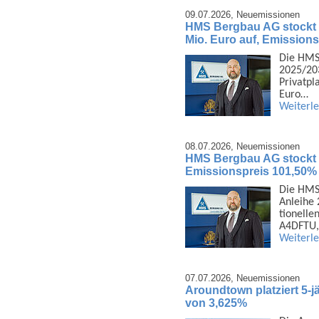
09.07.2026,
Neuemissionen
HMS Bergbau AG stockt 
Mio. Euro auf, Emission
Die HMS
2025/203
Privat­p
Euro…
Weiterl
08.07.2026,
Neuemissionen
HMS Bergbau AG stockt 1
Emissionspreis 101,50%
Die HMS 
Anleihe 
tionelle
A4DFTU,
Weiterl
07.07.2026,
Neuemissionen
Aroundtown platziert 5-j
von 3,625%