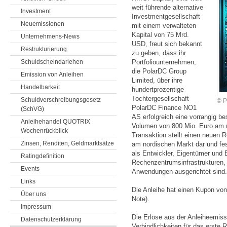
weit führende alter­native
Investment
Invest­ment­gesell­schaft
Neuemissionen
mit einem verwalteten
Kapital von 75 Mrd.
Unternehmens-News
USD, freut sich bekannt
Restrukturierung
zu geben, dass ihr
Schuldscheindarlehen
Portfolio­unter­nehmen,
die PolarDC Group
Emission von Anleihen
Limited, über ihre
Handelbarkeit
hundert­prozentige
Tochter­gesell­schaft
Schuldverschreibungsgesetz
© P
PolarDC Finance NO1
(SchVG)
AS erfolgreich eine vorrangig b
Anleihehandel QUOTRIX
Volumen von 800 Mio. Euro am no
Wochenrückblick
Transaktion stellt einen neuen 
Zinsen, Renditen, Geldmarktsätze
am nordischen Markt dar und fest
als Entwickler, Eigentümer und 
Ratingdefinition
Rechenzentrumsinfrastrukturen,
Events
Anwendungen ausgerichtet sind.
Links
Die Anleihe hat einen Kupon von
Über uns
Note).
Impressum
Die Erlöse aus der Anleiheemis
Datenschutzerklärung
Verbindlichkeiten für das erst