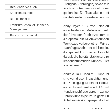
Drangedal (Norwegen) sowie zur 
Besuchen Sie auch:
Rechenzentren verwendet, deren
geplant ist. Die Transaktion stie
Kapitalmarkt-Blog
institutionellen Investoren und w
Börse Frankfurt
Frankfurt School of Finance &
Andy Hayes, CEO von Polar, erkl
Management
entscheidenden Meilenstein auf
der führenden Rechenzentrumspla
Finanznachrichten.de
die optimal auf KI-Anwendunge
Workloads vorbereitet ist. Wir ve
Nachfragewachstum bei Neocloud
die speziell konzipierten Einric
darauf, die bereits etablierten, 
branchenführenden Kunden, Liefe
auszubauen.“
Andrew Liau, Head of Europe Infr
sind von dieser Transaktion und
die Beteiligung führender institu
ersten Investment von H.I.G. is
Kundennachfrage gerecht zu wer
Entwicklungspipeline in ganz Eu
Anleiheemission spiegelt die ho