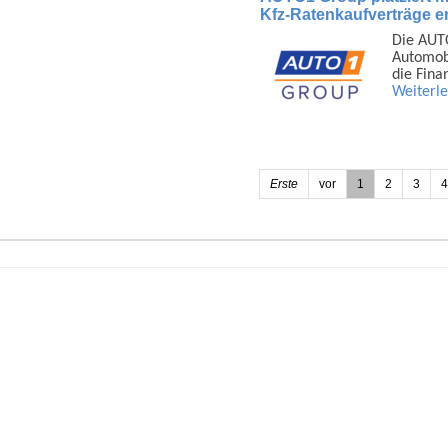
Kfz-Ratenkaufverträge er
Die AUTO
Auto­mob
die Fina
Weiterl
Erste
vor
1
2
3
4