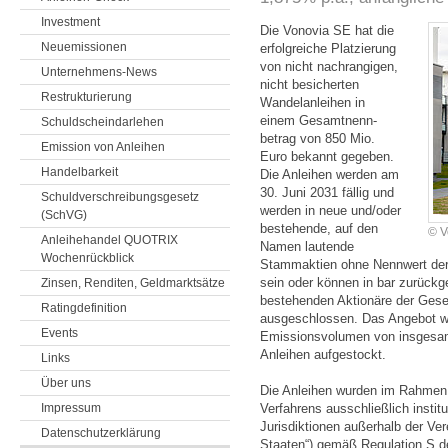
Investment
Die Vonovia SE hat die
Neuemissionen
erfolg­reiche Plat­zierung
von nicht nach­rangigen,
Unternehmens-News
nicht besicher­ten
Restrukturierung
Wandel­an­leihen in
einem Gesamt­nenn­
Schuldscheindarlehen
betrag von 850 Mio.
Emission von Anleihen
Euro be­kannt gegeben.
Handelbarkeit
Die Anleihen werden am
30. Juni 2031 fällig und
Schuldverschreibungsgesetz
werden in neue und/oder
(SchVG)
beste­hende, auf den
© V
Anleihehandel QUOTRIX
Namen lautende
Wochenrückblick
Stamm­aktien ohne Nennwert der
sein oder können in bar zurück
Zinsen, Renditen, Geldmarktsätze
bestehenden Aktionäre der Gese
Ratingdefinition
ausgeschlossen. Das Angebot w
Events
Emissionsvolumen von insgesam
Anleihen aufgestockt.
Links
Über uns
Die Anleihen wurden im Rahmen 
Impressum
Verfahrens ausschließlich instit
Jurisdiktionen außerhalb der Ver
Datenschutzerklärung
Staaten“) gemäß Regulation S de