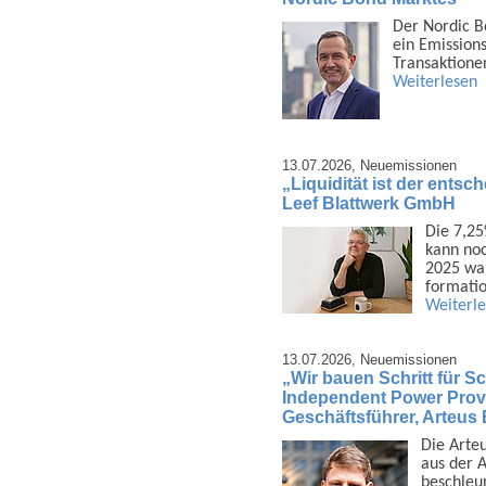
Der Nordic B
ein Emis­sion
Trans­aktione
Weiterlesen
13.07.2026,
Neuemissionen
„Liquidität ist der ents
Leef Blattwerk GmbH
Die 7,25
kann noc
2025 war
formatio
Weiterl
13.07.2026,
Neuemissionen
„Wir bauen Schritt für Sch
Independent Power Provi
Geschäftsführer, Arteu
Die Arte
aus der A
beschleu