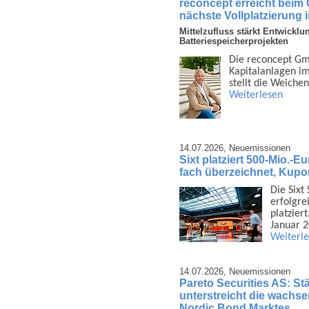
reconcept erreicht beim
nächste Vollplatzierung 
Mittelzufluss stärkt Entwicklu
Batteriespeicherprojekten
Die reconcept Gmb
Kapital­anlagen i
stellt die Weiche
Weiterlesen
14.07.2026,
Neuemissionen
Sixt platziert 500-Mio.-E
fach überzeichnet, Kupo
Die Sixt
erfolgrei
platzier
Januar 
Weiterl
14.07.2026,
Neuemissionen
Pareto Securities AS: Stä
unterstreicht die wachsen
Nordic Bond Marktes