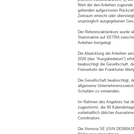
Wert der den Anleihen zugrunde
geltenden aufgezinsten Rückzah
Zeitraum erreicht oder übersteig
ursprünglich ausgegebenen Ges
Der Referenzaktienkurs wurde a
Stammaktie auf XETRA zwischen
Anleihen festgelegt.
Die Abwicklung der Anleihen wir
2026 (das “Ausgabedatum“) erfo
beabsichtigt die Gesellschaft, d
Freiverkehr der Frankfurter Wer
Die Gesellschaft beabsichtigt, 
allgemeine Unternehmenszwecke 
Schulden zu verwenden.
Im Rahmen des Angebots hat die
zugestimmt, die 90 Kalenderta
vorbehaltlich üblicher Ausnahme
Coordinators.
Die Vonovia SE (ISIN DE000A1