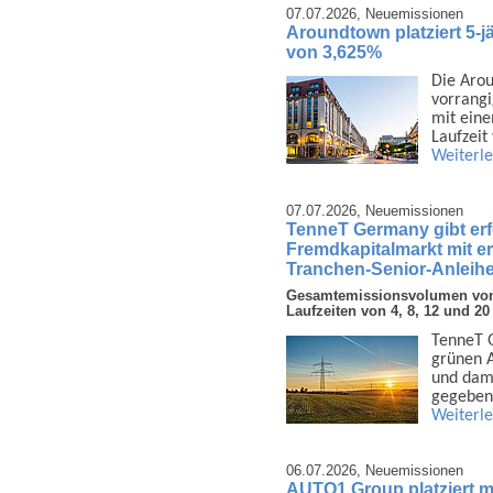
07.07.2026,
Neuemissionen
Aroundtown platziert 5-j
von 3,625%
Die Arou
vor­rang
mit eine
Laufzeit
Weiterl
07.07.2026,
Neuemissionen
TenneT Germany gibt er
Fremdkapitalmarkt mit e
Tranchen-Senior-Anleihe
Gesamtemissionsvolumen von 3
Laufzeiten von 4, 8, 12 und 20
TenneT G
grünen A
und dami
gegeben
Weiterl
06.07.2026,
Neuemissionen
AUTO1 Group platziert mi