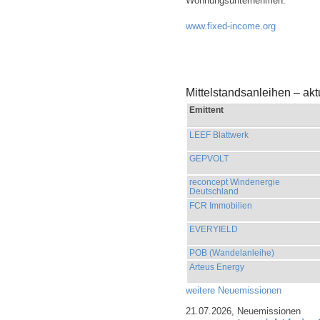
Wohnungsunternehmen.
www.fixed-income.org
Mittelstandsanleihen – ak
Emittent
LEEF Blattwerk
GEPVOLT
reconcept Windenergie
Deutschland
FCR Immobilien
EVERYIELD
POB (Wandelanleihe)
Arteus Energy
weitere Neuemissionen
21.07.2026,
Neuemissionen