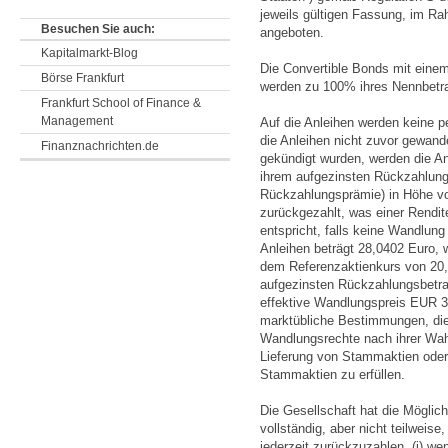
jeweils gültigen Fassung, im Ra
Besuchen Sie auch:
angeboten.
Kapitalmarkt-Blog
Die Convertible Bonds mit eine
Börse Frankfurt
werden zu 100% ihres Nennbetr
Frankfurt School of Finance &
Management
Auf die Anleihen werden keine p
die Anleihen nicht zuvor gewand
Finanznachrichten.de
gekündigt wurden, werden die Anl
ihrem aufgezinsten Rückzahlung
Rückzahlungsprämie) in Höhe v
zurückgezahlt, was einer Rendit
entspricht, falls keine Wandlung
Anleihen beträgt 28,0402 Euro,
dem Referenzaktienkurs von 20,3
aufgezinsten Rückzahlungsbetrags
effektive Wandlungspreis EUR 3
marktübliche Bestimmungen, die
Wandlungsrechte nach ihrer Wah
Lieferung von Stammaktien oder
Stammaktien zu erfüllen.
Die Gesellschaft hat die Möglic
vollständig, aber nicht teilweis
jederzeit zurückzuzahlen, (i) w