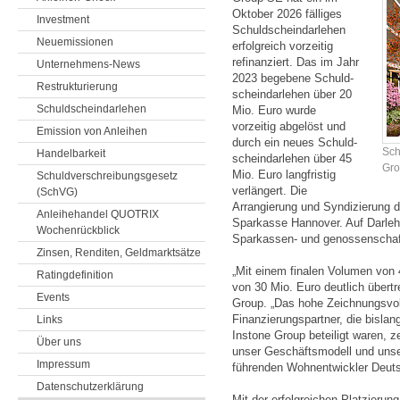
Oktober 2026 fälliges
Investment
Schuld­schein­darlehen
Neuemissionen
erfolg­reich vor­zeitig
refinan­ziert. Das im Jahr
Unternehmens-News
2023 begebene Schuld­
Restrukturierung
schein­darlehen über 20
Schuldscheindarlehen
Mio. Euro wurde
vorzeitig abgelöst und
Emission von Anleihen
durch ein neues Schuld­
Sch
Handelbarkeit
schein­darlehen über 45
Gr
Mio. Euro langfristig
Schuldverschreibungsgesetz
verlängert. Die
(SchVG)
Arrangierung und Syndizierung de
Anleihehandel QUOTRIX
Sparkasse Hannover. Auf Darleh
Wochenrückblick
Sparkassen- und genossen­schaf
Zinsen, Renditen, Geldmarktsätze
„Mit einem finalen Volumen von 
Ratingdefinition
von 30 Mio. Euro deutlich übert
Events
Group. „Das hohe Zeichnungsvol
Finanzierungspartner, die bislan
Links
Instone Group beteiligt waren, 
Über uns
unser Geschäftsmodell und unser
Impressum
führenden Wohnentwickler Deutsc
Datenschutzerklärung
Mit der erfolgreichen Platzierung