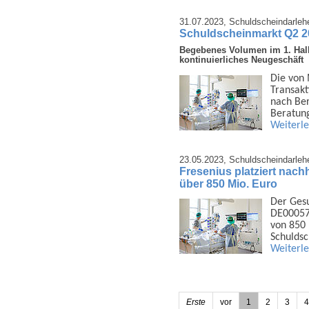
31.07.2023,
Schuldscheindarleh
Schuldscheinmarkt Q2 2
Begebenes Volumen im 1. Hal
kontinuierliches Neugeschäft
Die von 
Transakt
nach Be
Beratung
Weiterl
23.05.2023,
Schuldscheindarleh
Fresenius platziert nac
über 850 Mio. Euro
Der Gesu
DE00057
von 850 
Schulds
Weiterl
Erste
vor
1
2
3
4