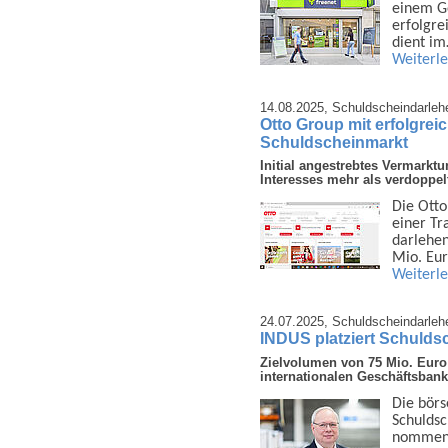
einem G
erfolgre
dient i
Weiterl
14.08.2025,
Schuldscheindarleh
Otto Group mit erfolgrei
Schuldscheinmarkt
Initial angestrebtes Vermark
Interesses mehr als verdoppel
Die Ott
einer Tr
darlehe
Mio. Eu
Weiterl
24.07.2025,
Schuldscheindarleh
INDUS platziert Schulds
Zielvolumen von 75 Mio. Euro 
internationalen Geschäftsbank
Die börs
Schuld­s
nommen. 