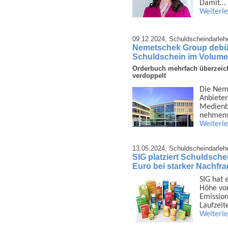
Damit…
Weiterl
09.12.2024,
Schuldscheindarleh
Nemetschek Group debüti
Schuldschein im Volume
Orderbuch mehrfach überzeich
verdoppelt
Die Nem
Anbieter
Medien­b
nehmens
Weiterl
13.05.2024,
Schuldscheindarleh
SIG platziert Schuldsche
Euro bei starker Nachfr
SIG hat 
Höhe von
Emission
Laufzeit
Weiterl