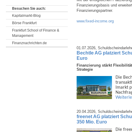
Finanzierungsbasis und erweitert
Besuchen Sie auch:
Finanzierungspartner.
Kapitalmarkt-Blog
www.fixed-income.org
Börse Frankfurt
Frankfurt School of Finance &
Management
Finanznachrichten.de
01.07.2026,
Schuldscheindarleh
Bechtle AG platziert Sch
Euro
Finanzierung stärkt Flexibili
Strategie
Die Bech
trans­ak
lmarkt p
Nachfra
Weiterl
20.04.2026,
Schuldscheindarleh
freenet AG platziert Sc
350 Mio. Euro
Die free