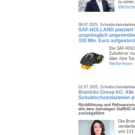
zu einer
Weiterl
09.07.2025,
Schuldscheindarleh
SAF-HOLLAND platziert 
ursprünglich angestrebt
330 Mio. Euro aufgestoc
Die SAF-HOLL
Zulieferer vo
über ihre To
Weiterlesen
01.07.2025,
Schuldscheindarleh
Branicks Group AG: Alle 
Schuldscheindarlehen p
Rückführung und Refinanzieru
alle dem damaligen StaRUG-Ve
zurückgeführt
Die Bran
verblei­
von 111 