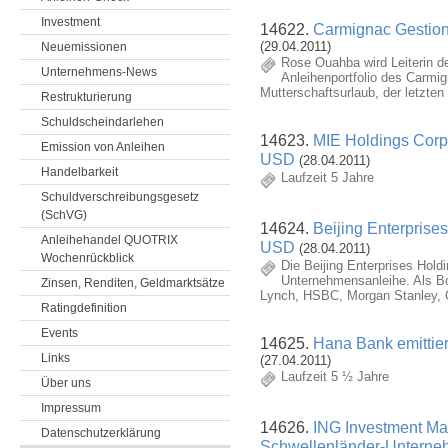
Investment
14622.
Carmignac Gestion
(29.04.2011)
Neuemissionen
Rose Ouahba wird Leiterin de
Unternehmens-News
Anleihenportfolio des Carmig
Mutterschaftsurlaub, der letzt
Restrukturierung
Schuldscheindarlehen
14623.
MIE Holdings Corpo
Emission von Anleihen
USD
(28.04.2011)
Handelbarkeit
Laufzeit 5 Jahre
Schuldverschreibungsgesetz
(SchVG)
14624.
Beijing Enterprise
Anleihehandel QUOTRIX
USD
(28.04.2011)
Wochenrückblick
Die Beijing Enterprises Hold
Unternehmensanleihe. Als Bo
Zinsen, Renditen, Geldmarktsätze
Lynch, HSBC, Morgan Stanley, 
Ratingdefinition
Events
14625.
Hana Bank emittie
Links
(27.04.2011)
Laufzeit 5 ½ Jahre
Über uns
Impressum
14626.
ING Investment Ma
Datenschutzerklärung
Schwellenländer-Unterne