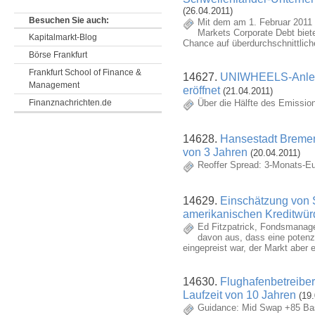
(26.04.2011)
Besuchen Sie auch:
Mit dem am 1. Februar 2011
Markets Corporate Debt bie
Kapitalmarkt-Blog
Chance auf überdurchschnittlich
Börse Frankfurt
Frankfurt School of Finance &
14627.
UNIWHEELS-Anleihe
Management
eröffnet
(21.04.2011)
Über die Hälfte des Emissio
Finanznachrichten.de
14628.
Hansestadt Bremen e
von 3 Jahren
(20.04.2011)
Reoffer Spread: 3-Monats-Eu
14629.
Einschätzung von 
amerikanischen Kreditwürd
Ed Fitzpatrick, Fondsmanag
davon aus, dass eine potenzi
eingepreist war, der Markt abe
14630.
Flughafenbetreiber 
Laufzeit von 10 Jahren
(19.
Guidance: Mid Swap +85 Ba