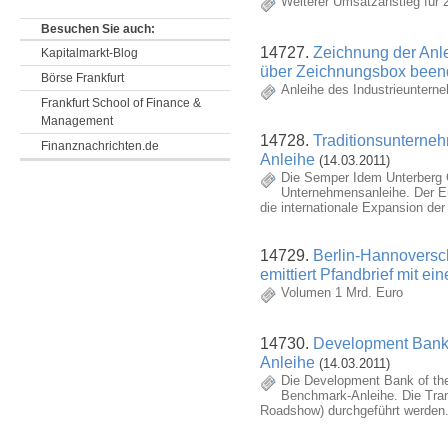
Weiterer Umsatzanstieg für 
Besuchen Sie auch:
14727.
Zeichnung der Anle
Kapitalmarkt-Blog
über Zeichnungsbox been
Börse Frankfurt
Anleihe des Industrieuntern
Frankfurt School of Finance &
Management
14728.
Traditionsunterne
Finanznachrichten.de
Anleihe
(14.03.2011)
Die Semper Idem Unterberg 
Unternehmensanleihe. Der Em
die internationale Expansion d
14729.
Berlin-Hannoversc
emittiert Pfandbrief mit ei
Volumen 1 Mrd. Euro
14730.
Development Bank o
Anleihe
(14.03.2011)
Die Development Bank of the
Benchmark-Anleihe. Die Trans
Roadshow) durchgeführt werden