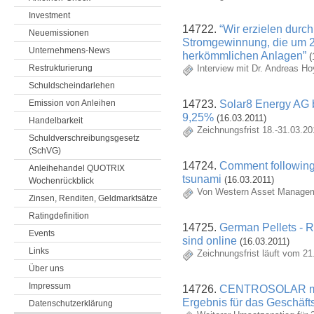
Investment
14722.
“Wir erzielen durc
Neuemissionen
Stromgewinnung, die um 25
Unternehmens-News
herkömmlichen Anlagen”
(
Interview mit Dr. Andreas H
Restrukturierung
Schuldscheindarlehen
14723.
Solar8 Energy AG 
Emission von Anleihen
9,25%
(16.03.2011)
Handelbarkeit
Zeichnungsfrist 18.-31.03.20
Schuldverschreibungsgesetz
(SchVG)
14724.
Comment following
Anleihehandel QUOTRIX
tsunami
(16.03.2011)
Wochenrückblick
Von Western Asset Manage
Zinsen, Renditen, Geldmarktsätze
Ratingdefinition
14725.
German Pellets - R
Events
sind online
(16.03.2011)
Links
Zeichnungsfrist läuft vom 21
Über uns
Impressum
14726.
CENTROSOLAR mel
Ergebnis für das Geschäft
Datenschutzerklärung