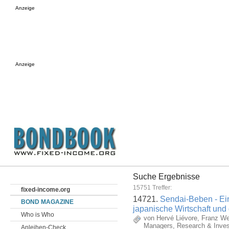
Anzeige
Anzeige
Suche Ergebnisse
15751 Treffer:
fixed-income.org
14721.
Sendai-Beben - Ein
BOND MAGAZINE
japanische Wirtschaft und
Who is Who
von Hervé Liévore, Franz W
Managers, Research & Inve
Anleihen-Check