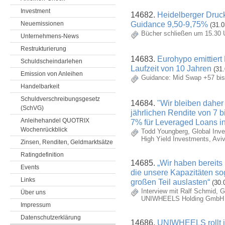
Investment
14682.
Heidelberger Druc
Guidance 9,50-9,75%
Neuemissionen
(31.0
Bücher schließen um 15.30 
Unternehmens-News
Restrukturierung
14683.
Eurohypo emittiert
Schuldscheindarlehen
Laufzeit von 10 Jahren
(31.
Emission von Anleihen
Guidance: Mid Swap +57 bis
Handelbarkeit
Schuldverschreibungsgesetz
14684.
"Wir bleiben daher
(SchVG)
jährlichen Rendite von 7 
Anleihehandel QUOTRIX
7% für Leveraged Loans i
Wochenrückblick
Todd Youngberg, Global Inve
High Yield Investments, Avi
Zinsen, Renditen, Geldmarktsätze
Ratingdefinition
14685.
„Wir haben bereits
Events
die unsere Kapazitäten so
Links
großen Teil auslasten“
(30.
Interview mit Ralf Schmid, G
Über uns
UNIWHEELS Holding GmbH
Impressum
Datenschutzerklärung
14686.
UNIWHEELS rollt 