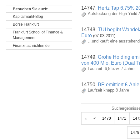
14747.
Hertz Tap 6,75% 2
Besuchen Sie auch:
Aufstockung der High Yield
Kapitalmarkt-Blog
Börse Frankfurt
14748.
TUI begibt Wandel
Frankfurt School of Finance &
Euro
(07.03.2011)
Management
…und kauft eine ausstehend
Finanznachrichten.de
14749.
Grohe Holding emit
von 400 Mio. Euro (Dual T
Laufzeit: 6,5 bzw. 7 Jahre
14750.
BP emittiert £-Anle
Laufzeit knapp 8 Jahre
Suchergebnisse
«
<
1470
1471
147
1478