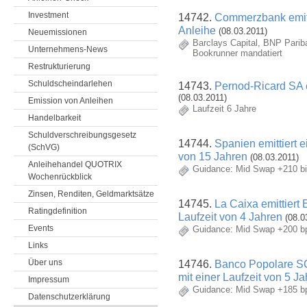
Investment
14742.
Commerzbank emitti
Anleihe
(08.03.2011)
Neuemissionen
Barclays Capital, BNP Parib
Unternehmens-News
Bookrunner mandatiert
Restrukturierung
Schuldscheindarlehen
14743.
Pernod-Ricard SA 
(08.03.2011)
Emission von Anleihen
Laufzeit 6 Jahre
Handelbarkeit
Schuldverschreibungsgesetz
14744.
Spanien emittiert e
(SchVG)
von 15 Jahren
(08.03.2011)
Anleihehandel QUOTRIX
Guidance: Mid Swap +210 bi
Wochenrückblick
Zinsen, Renditen, Geldmarktsätze
14745.
La Caixa emittiert
Ratingdefinition
Laufzeit von 4 Jahren
(08.0
Events
Guidance: Mid Swap +200 b
Links
14746.
Banco Popolare SC
Über uns
mit einer Laufzeit von 5 J
Impressum
Guidance: Mid Swap +185 b
Datenschutzerklärung