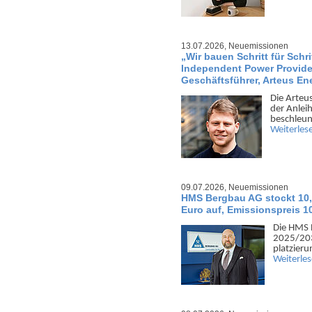
13.07.2026,
Neuemissionen
„Wir bauen Schritt für Schri
Independent Power Provide
Geschäftsführer, Arteus E
Die Arteu
der Anlei
beschleu­
Weiterles
09.07.2026,
Neuemissionen
HMS Bergbau AG stockt 10,
Euro auf, Emissionspreis 1
Die HMS 
2025/2030
platzier
Weiterle