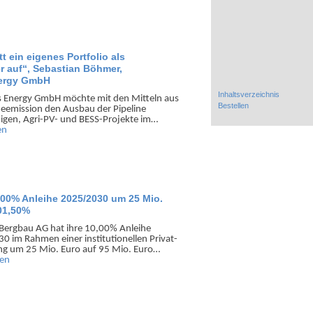
tt ein eigenes Portfolio als
r auf“, Sebastian Böhmer,
nergy GmbH
Inhaltsverzeichnis
s Energy GmbH möchte mit den Mitteln aus
Bestellen
he­emission den Ausbau der Pipeline
nigen, Agri-PV- und BESS-Projekte im…
en
00% Anleihe 2025/2030 um 25 Mio.
01,50%
Bergbau AG hat ihre 10,00% Anleihe
 im Rahmen einer institu­tionellen Privat­
ung um 25 Mio. Euro auf 95 Mio. Euro…
sen