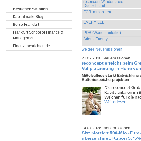
reconcept Windenergie
Deutschland
Besuchen Sie auch:
FCR Immobilien
Kapitalmarkt-Blog
EVERYIELD
Börse Frankfurt
Frankfurt School of Finance &
POB (Wandelanleihe)
Management
Arteus Energy
Finanznachrichten.de
weitere Neuemissionen
21.07.2026,
Neuemissionen
reconcept erreicht beim Gr
Vollplatzierung in Höhe von
Mittelzufluss stärkt Entwicklung 
Batteriespeicherprojekten
Die reconcept GmbH
Kapital­anlagen im B
Weichen für die nä
Weiterlesen
14.07.2026,
Neuemissionen
Sixt platziert 500-Mio.-Eur
überzeichnet, Kupon 3,75%