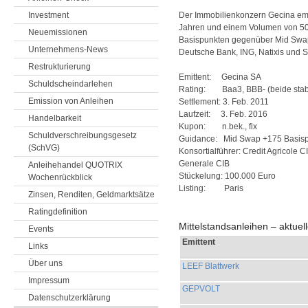
Investment
Der Immobilienkonzern Gecina emitt
Jahren und einem Volumen von 500
Neuemissionen
Basispunkten gegenüber Mid Swap. 
Unternehmens-News
Deutsche Bank, ING, Natixis und S
Restrukturierung
Emittent: Gecina SA
Schuldscheindarlehen
Rating: Baa3, BBB- (beide stab
Emission von Anleihen
Settlement: 3. Feb. 2011
Laufzeit: 3. Feb. 2016
Handelbarkeit
Kupon: n.bek., fix
Schuldverschreibungsgesetz
Guidance: Mid Swap +175 Basis
(SchVG)
Konsortialführer: Credit Agricole 
Generale CIB
Anleihehandel QUOTRIX
Stückelung: 100.000 Euro
Wochenrückblick
Listing: Paris
Zinsen, Renditen, Geldmarktsätze
Ratingdefinition
Mittelstandsanleihen – aktue
Events
Emittent
Links
Über uns
LEEF Blattwerk
Impressum
GEPVOLT
Datenschutzerklärung