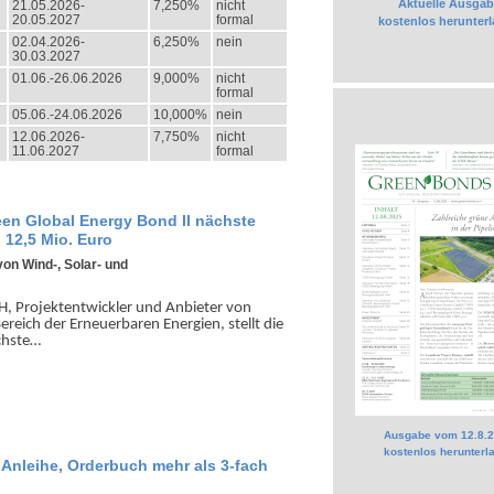
Aktuelle Ausgab
21.05.2026-
7,250%
nicht
20.05.2027
formal
kostenlos herunter
02.04.2026-
6,250%
nein
30.03.2027
01.06.-26.06.2026
9,000%
nicht
formal
05.06.-24.06.2026
10,000%
nein
12.06.2026-
7,750%
nicht
11.06.2027
formal
een Global Energy Bond II nächste
 12,5 Mio. Euro
von Wind-, Solar- und
, Projekt­ent­wickler und Anbieter von
ereich der Erneuer­baren Energien, stellt die
chste…
Ausgabe vom 12.8.
kostenlos herunterl
o-Anleihe, Orderbuch mehr als 3-fach