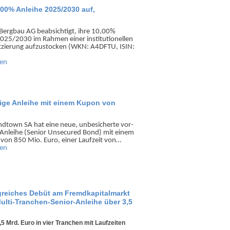
00% Anleihe 2025/2030 auf,
Bergbau AG beab­sichtigt, ihre 10,00%
025/2030 im Rahmen einer institu­tionellen
atzierung aufzu­stocken (WKN: A4DFTU, ISIN:
sen
rige Anleihe mit einem Kupon von
d­town SA hat eine neue, unbe­sicherte vor­
Anleihe (Senior Un­secured Bond) mit einem
von 850 Mio. Euro, einer Laufzeit von…
sen
greiches Debüt am Fremdkapitalmarkt
ulti-Tranchen-Senior-Anleihe über 3,5
Mrd. Euro in vier Tranchen mit Laufzeiten