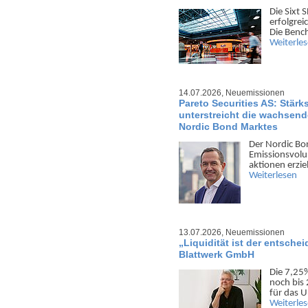
Die Sixt 
erfolgreic
Die Bench
Weiterle
14.07.2026,
Neuemissionen
Pareto Securities AS: Stärks
unterstreicht die wachsende
Nordic Bond Marktes
Der Nordic Bon
Emis­sions­vo­
aktionen erzie
Weiterlesen
13.07.2026,
Neuemissionen
„Liquidität ist der entsche
Blattwerk GmbH
Die 7,25
noch bis
für das U
Weiterle