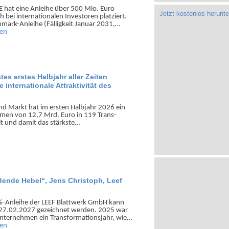
SE hat eine Anleihe über 500 Mio. Euro
Jetzt kostenlos herunte
h bei inter­natio­nalen Investoren platziert.
mark-Anleihe (Fälligkeit Januar 2031,…
sen
tes erstes Halbjahr aller Zeiten
 internationale Attraktivität des
d Markt hat im ersten Halb­jahr 2026 ein
lumen von 12,7 Mrd. Euro in 119 Trans­
lt und damit das stärkste…
idende Hebel“, Jens Christoph, Leef
%-Anleihe der LEEF Blatt­werk GmbH kann
 27.02.2027 gezei­chnet werden. 2025 war
nter­nehmen ein Trans­formations­jahr, wie…
sen