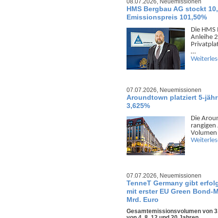
08.07.2026,
Neuemissionen
HMS Bergbau AG stockt 10,
Emissionspreis 101,50%
Die HMS 
Anleihe 2
Privat­pl
…
Weiterle
07.07.2026,
Neuemissionen
Aroundtown platziert 5-jäh
3,625%
Die Aroun
rangigen 
Volumen 
Weiterle
07.07.2026,
Neuemissionen
TenneT Germany gibt erfol
mit erster EU Green Bond-M
Mrd. Euro
Gesamtemissionsvolumen von 3,5 
von 4, 8, 12 und 20 Jahren