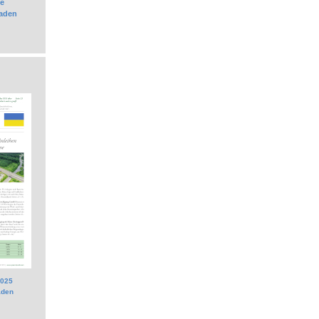
e
laden
2025
aden