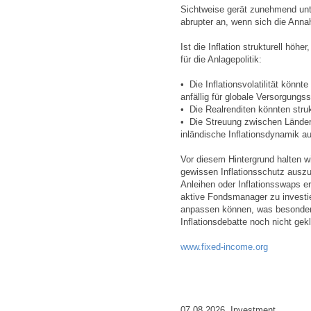
Sichtweise gerät zunehmend unt
abrupter an, wenn sich die Ann
Ist die Inflation strukturell hö
für die Anlagepolitik:
• Die Inflationsvolatilität könn
anfällig für globale Versorgungs
• Die Realrenditen könnten struk
• Die Streuung zwischen Lände
inländische Inflationsdynamik a
Vor diesem Hintergrund halten wir
gewissen Inflationsschutz auszu
Anleihen oder Inflationsswaps er
aktive Fondsmanager zu investi
anpassen können, was besonders
Inflationsdebatte noch nicht gekl
www.fixed-income.org
07.08.2026,
Investment