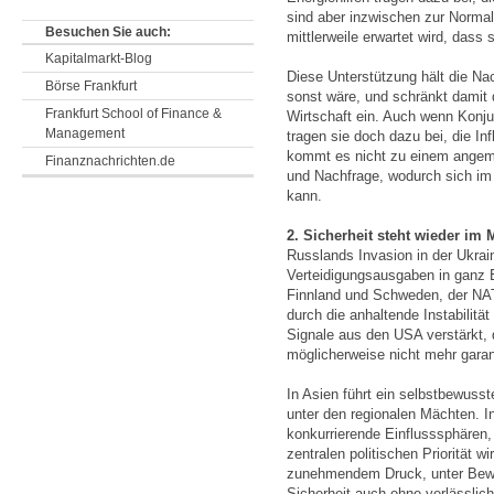
sind aber inzwischen zur Norma
Besuchen Sie auch:
mittlerweile erwartet wird, dass
Kapitalmarkt-Blog
Diese Unterstützung hält die Na
Börse Frankfurt
sonst wäre, und schränkt damit
Frankfurt School of Finance &
Wirtschaft ein. Auch wenn Konj
Management
tragen sie doch dazu bei, die I
kommt es nicht zu einem angem
Finanznachrichten.de
und Nachfrage, wodurch sich im 
kann.
2. Sicherheit steht wieder im M
Russlands Invasion in der Ukrai
Verteidigungsausgaben in ganz 
Finnland und Schweden, der NAT
durch die anhaltende Instabilit
Signale aus den USA verstärkt, 
möglicherweise nicht mehr garan
In Asien führt ein selbstbewus
unter den regionalen Mächten. In
konkurrierende Einflusssphären, 
zentralen politischen Priorität 
zunehmendem Druck, unter Bewei
Sicherheit auch ohne verlässlic