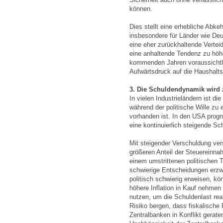
können.
Dies stellt eine erhebliche Abke
insbesondere für Länder wie Deu
eine eher zurückhaltende Verteid
eine anhaltende Tendenz zu höh
kommenden Jahren voraussichtl
Aufwärtsdruck auf die Haushaltsd
3. Die Schuldendynamik wir
In vielen Industrieländern ist d
während der politische Wille z
vorhanden ist. In den USA progn
eine kontinuierlich steigende S
Mit steigender Verschuldung ver
größeren Anteil der Steuereinn
einem umstrittenen politischen
schwierige Entscheidungen erzw
politisch schwierig erweisen, k
höhere Inflation in Kauf nehme
nutzen, um die Schuldenlast rea
Risiko bergen, dass fiskalische 
Zentralbanken in Konflikt gerat