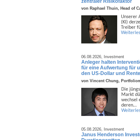
zentraler Risikofaktor
von Raphael Thuin, Head of Ca
Unserer An
(KI) derz
Treiber f
Weiterle
06.08.2026,
Investment
Anleger halten Interven
für eine Aufwertung für
den US-Dollar und Rent
von Vincent Chung, Portfolio
Die jüngs
Markt dü
wechsel e
deren…
Weiterle
05.08.2026,
Investment
Janus Henderson Investors
Durationswetten