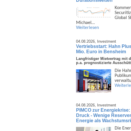
Kommenta
Securiti
Global S
Michael…
Weiterlesen
04.08.2026,
Investment
Vertriebsstart: Hahn Plu
Mio. Euro in Bensheim
Langfristiger Mietvertrag mi
p.a. prognostizierte Ausschüt
Die Hahn
Publi­ku
ver­walt
Weiterl
04.08.2026,
Investment
PIMCO zur Energiekrise:
Druck - Wenige Reserven 
Energie als Wachstumsri
Die Ener