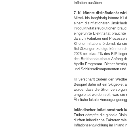
Inflation ausüben.
7. KI könnte disinflationär wi
Mittel- bis langfristig könnte KI
einem disinflationären Unsicher
Produktivitätsrevolutionen brauc
eingeführte Elektrizität braucht
da sich Fabriken und Prozesse e
KI eher inflationsfördernd, da si
Schätzungen zufolge könnten die 
2026 bei etwa 2% des BIP liege
des Breitbandausbaus Anfang de
Apollo-Programm. Dieser Anstieg
und Schlüsselkomponenten und e
KI verschärft zudem den Wettb
Beispiel dafür ist ein Skigebie
wurde, dass die Stromversorgu
umgeleitet werden soll, was sie
Ähnliche lokale Versorgungsengp
Inländischer Inflationsdruck
Früher dämpfte die globale Disinf
dürften inländische Faktoren w
Inflationsentwicklung im Inland 