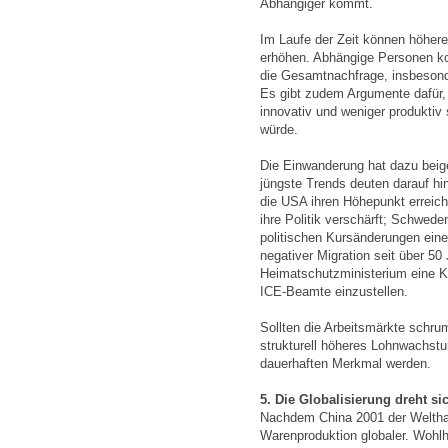
Abhängiger kommt.
Im Laufe der Zeit können höhere
erhöhen. Abhängige Personen ko
die Gesamtnachfrage, insbesond
Es gibt zudem Argumente dafür,
innovativ und weniger produktiv
würde.
Die Einwanderung hat dazu beig
jüngste Trends deuten darauf hi
die USA ihren Höhepunkt erreic
ihre Politik verschärft; Schwed
politischen Kursänderungen eine
negativer Migration seit über 50
Heimatschutzministerium eine K
ICE-Beamte einzustellen.
Sollten die Arbeitsmärkte schru
strukturell höheres Lohnwachstu
dauerhaften Merkmal werden.
5. Die Globalisierung dreht s
Nachdem China 2001 der Welthan
Warenproduktion globaler. Wohl