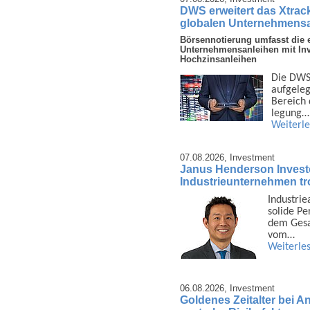
DWS erweitert das Xtrac
globalen Unternehmens
Börsennotierung umfasst die e
Unternehmensanleihen mit In
Hochzinsanleihen
Die DWS 
auf­gele
Bereich d
legung…
Weiterl
07.08.2026,
Investment
Janus Henderson Invest
Industrieunternehmen tro
Industrie
solide Pe
dem Gesam
vom…
Weiterle
06.08.2026,
Investment
Goldenes Zeitalter bei A