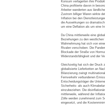
Konsum verlagerten ihre Produkt
China profitierte davon in beso
Arbeiter wanderten aus ländliche
Zustrom billiger Waren wirkte def
Inflation bei den Dienstleistun
die Auswirkungen so dramatisch
um eine Deflation als um eine In
Da China mittlerweile eine globa
Beziehungen zu den westlichen 
Wahrnehmung hat sich von eine
Rivalen verschoben. Die Pandemi
Blockade der Straße von Hormus
Widerstandsfähigkeit und der Ve
Gleichzeitig hat sich der Druck 
globalisierte Lieferketten an Na
Bilanzierung zwingt multination
Fernverkehr verbundenen Emissi
Entscheidungsträger die Unter
Sicherheits- als auch Klimabelan
einzubeziehen. Die disinflationä
mittlerweile, während der Inflat
Zölle werden zunehmend zum Sch
eingesetzt, und die Kostenminimi