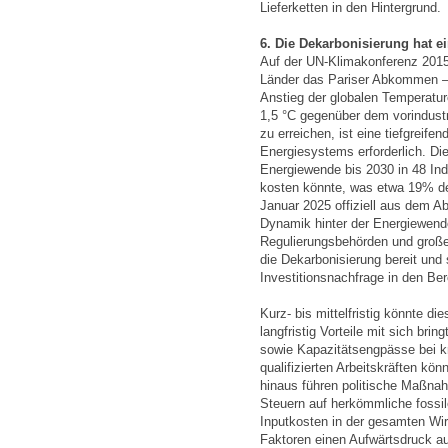
Lieferketten in den Hintergrund.
6. Die Dekarbonisierung hat ei
Auf der UN-Klimakonferenz 2015
Länder das Pariser Abkommen – e
Anstieg der globalen Temperature
1,5 °C gegenüber dem vorindustr
zu erreichen, ist eine tiefgreif
Energiesystems erforderlich. Di
Energiewende bis 2030 in 48 Indu
kosten könnte, was etwa 19% de
Januar 2025 offiziell aus dem 
Dynamik hinter der Energiewende
Regulierungsbehörden und große 
die Dekarbonisierung bereit und 
Investitionsnachfrage in den Ber
Kurz- bis mittelfristig könnte di
langfristig Vorteile mit sich br
sowie Kapazitätsengpässe bei kr
qualifizierten Arbeitskräften kö
hinaus führen politische Maßna
Steuern auf herkömmliche fossil
Inputkosten in der gesamten W
Faktoren einen Aufwärtsdruck au