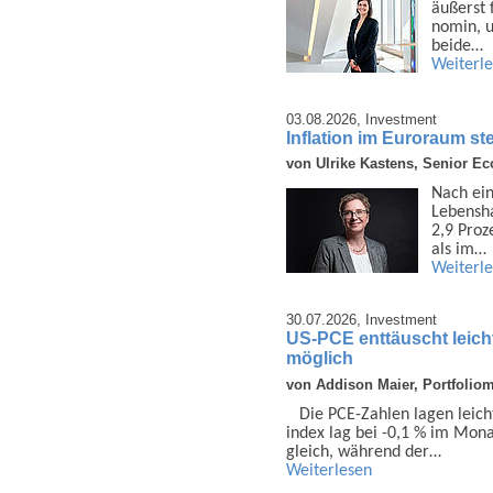
äußerst 
nomin, u
beide…
Weiterl
03.08.2026,
Investment
Inflation im Euroraum ste
von Ulrike Kastens, Senior E
Nach ein
Lebens­h
2,9 Proz
als im…
Weiterl
30.07.2026,
Investment
US-PCE enttäuscht leich
möglich
von Addison Maier, Portfolio
Die PCE-Zahlen lagen leich
index lag bei -0,1 % im Monat
gleich, während der…
Weiterlesen