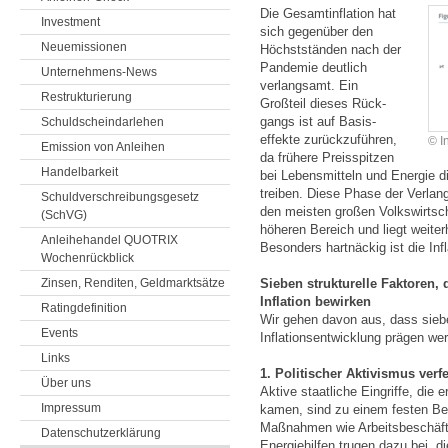
Die Gesamt­inflation hat
Investment
sich gegen­über den
Neuemissionen
Höchst­ständen nach der
Pandemie deutlich
Unternehmens-News
verlang­samt. Ein
Restrukturierung
Großteil dieses Rück­
gangs ist auf Basis­
Schuldscheindarlehen
effekte zurück­zuführen,
© I
Emission von Anleihen
da frühere Preis­spitzen
Handelbarkeit
bei Lebens­mitteln und Energie di
treiben. Diese Phase der Verlan
Schuldverschreibungsgesetz
den meisten großen Volks­wirt­sc
(SchVG)
höheren Bereich und liegt weiter
Anleihehandel QUOTRIX
Besonders hartnäckig ist die In
Wochenrückblick
Zinsen, Renditen, Geldmarktsätze
Sieben strukturelle Faktoren, 
Inflation bewirken
Ratingdefinition
Wir gehen davon aus, dass sieben
Events
Inflationsentwicklung prägen we
Links
1. Politischer Aktivismus verfe
Über uns
Aktive staatliche Eingriffe, di
Impressum
kamen, sind zu einem festen Bes
Maßnahmen wie Arbeitsbeschäft
Datenschutzerklärung
Energiehilfen trugen dazu bei, di