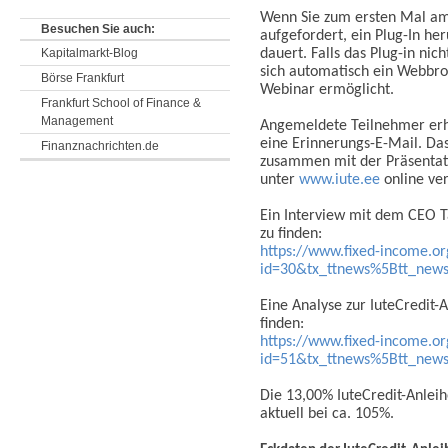
Wenn Sie zum ersten Mal am
Besuchen Sie auch:
aufgefordert, ein Plug-In h
Kapitalmarkt-Blog
dauert. Falls das Plug-in ni
sich automatisch ein Webbro
Börse Frankfurt
Webinar ermöglicht.
Frankfurt School of Finance &
Management
Angemeldete Teilnehmer erh
eine Erinnerungs-E-Mail. Da
Finanznachrichten.de
zusammen mit der Präsentat
unter
www.iute.ee
online ver
Ein Interview mit dem CEO T
zu finden:
https://www.fixed-income.or
id=30&tx_ttnews%5Btt_new
Eine Analyse zur IuteCredit-A
finden:
https://www.fixed-income.or
id=51&tx_ttnews%5Btt_ne
Die 13,00% IuteCredit-Anlei
aktuell bei ca. 105%.