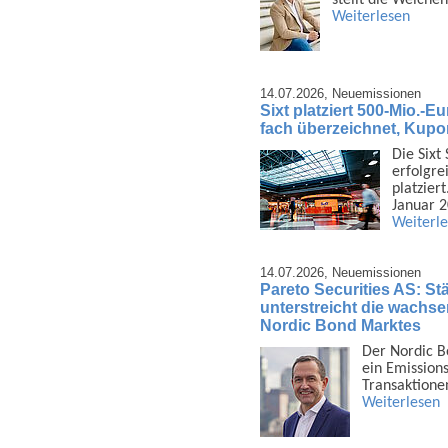
stellt die Weiche
Weiterlesen
14.07.2026,
Neuemissionen
Sixt platziert 500-Mio.-E
fach überzeichnet, Kupo
Die Sixt
erfolgrei
platzier
Januar 
Weiterl
14.07.2026,
Neuemissionen
Pareto Securities AS: Stä
unterstreicht die wachsen
Nordic Bond Marktes
Der Nordic B
ein Emis­sion
Trans­aktione
Weiterlesen