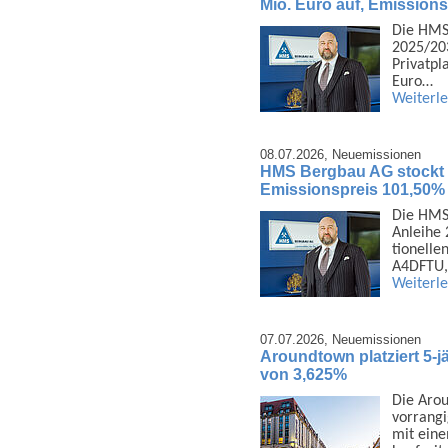
Mio. Euro auf, Emission
Die HMS
2025/203
Privat­p
Euro…
Weiterl
08.07.2026,
Neuemissionen
HMS Bergbau AG stockt 1
Emissionspreis 101,50%
Die HMS 
Anleihe 
tionelle
A4DFTU,
Weiterl
07.07.2026,
Neuemissionen
Aroundtown platziert 5-j
von 3,625%
Die Arou
vor­rang
mit eine