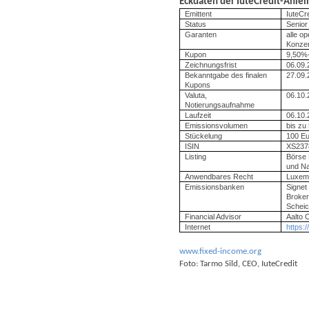
Eckdaten der IuteCredit-Anle
Emittent
IuteCre
Status
Senior
Garanten
alle op
Konzer
Kupon
9,50%-
Zeichnungsfrist
06.09.
Bekanntgabe des finalen
27.09.
Kupons
Valuta,
06.10.
Notierungsaufnahme
Laufzeit
06.10.
Emissionsvolumen
bis zu
Stückelung
100 E
ISIN
XS237
Listing
Börse 
und Na
Anwendbares Recht
Luxem
Emissionsbanken
Signet
Broker
Scheic
Financial Advisor
Aalto 
Internet
https:/
www.fixed-income.org
Foto: Tarmo Sild, CEO, IuteCredit