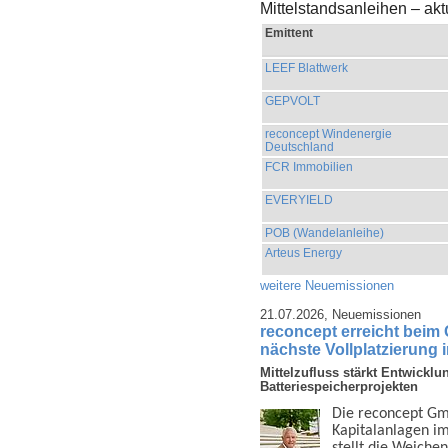
Mittelstandsanleihen – ak
Emittent
LEEF Blattwerk
GEPVOLT
reconcept Windenergie
Deutschland
FCR Immobilien
EVERYIELD
POB (Wandelanleihe)
Arteus Energy
weitere Neuemissionen
21.07.2026,
Neuemissionen
reconcept erreicht beim
nächste Vollplatzierung 
Mittelzufluss stärkt Entwicklu
Batteriespeicherprojekten
Die reconcept Gmb
Kapital­anlagen i