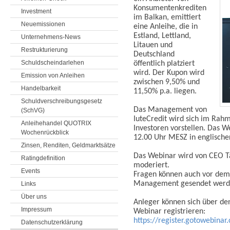
Konsumentenkrediten
Investment
im Balkan, emittiert
Neuemissionen
eine Anleihe, die in
Estland, Lettland,
Unternehmens-News
Litauen und
Restrukturierung
Deutschland
Schuldscheindarlehen
öffentlich platziert
wird. Der Kupon wird
Emission von Anleihen
zwischen 9,50% und
Handelbarkeit
11,50% p.a. liegen.
Schuldverschreibungsgesetz
Das Management von
(SchVG)
IuteCredit wird sich im Rah
Anleihehandel QUOTRIX
Investoren vorstellen. Das 
Wochenrückblick
12.00 Uhr MESZ in englischer
Zinsen, Renditen, Geldmarktsätze
Das Webinar wird von CEO Ta
Ratingdefinition
moderiert.
Events
Fragen können auch vor dem
Management gesendet wer
Links
Über uns
Anleger können sich über de
Impressum
Webinar registrieren:
https://register.gotowebin
Datenschutzerklärung