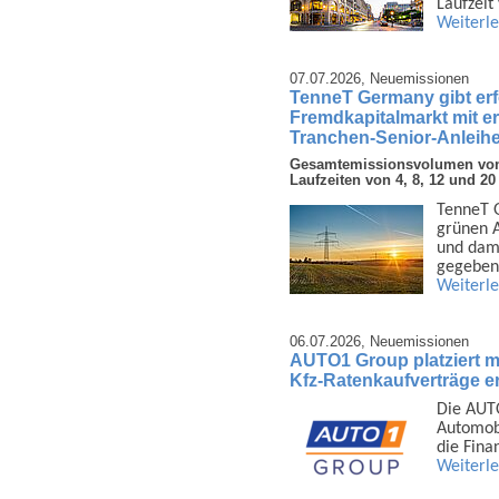
Laufzeit
Weiterl
07.07.2026,
Neuemissionen
TenneT Germany gibt er
Fremdkapitalmarkt mit e
Tranchen-Senior-Anleihe
Gesamtemissionsvolumen von 3
Laufzeiten von 4, 8, 12 und 20
TenneT G
grünen A
und dami
gegeben
Weiterl
06.07.2026,
Neuemissionen
AUTO1 Group platziert mi
Kfz-Ratenkaufverträge er
Die AUTO
Auto­mob
die Fina
Weiterl