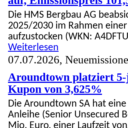
auf, Emissionspreis 101
Die HMS Bergbau AG beab­sic
2025/2030 im Rahmen einer in
aufzu­stocken (WKN: A4DFTU
Weiterlesen
07.07.2026,
Neuemission
Aroundtown platziert 5-
Kupon von 3,625%
Die Around­town SA hat eine 
Anleihe (Senior Un­secured
Mio. Euro, einer Laufzeit vo