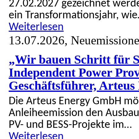
27.02.2027 gezei­chnet werd
ein Trans­formations­jahr, wi
Weiterlesen
13.07.2026,
Neuemission
„Wir bauen Schritt für Sc
Independent Power Prov
Geschäftsführer, Arte
Die Arteus Energy GmbH möc
Anleihe­emission den Ausbau 
PV- und BESS-Projekte im…
Weiterlesen