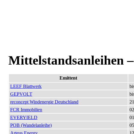
Mittelstandsanleihen 
Emittent
LEEF Blattwerk
bi
GEPVOLT
bi
reconcept Windenergie Deutschland
21
FCR Immobilien
02
EVERYIELD
01
POB (Wandelanleihe)
05
Arteus Energy
12