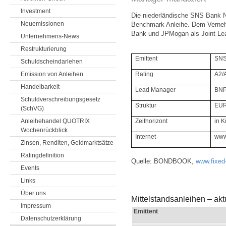
Investment
Die niederländische SNS Bank N
Neuemissionen
Benchmark Anleihe. Dem Verne
Bank und JPMogan als Joint Le
Unternehmens-News
Restrukturierung
Emittent
SNS
Schuldscheindarlehen
Emission von Anleihen
Rating
A2/A
Handelbarkeit
Lead Manager
BNP
Schuldverschreibungsgesetz
Struktur
EUR
(SchVG)
Anleihehandel QUOTRIX
Zeithorizont
in K
Wochenrückblick
Internet
www
Zinsen, Renditen, Geldmarktsätze
Ratingdefinition
Quelle: BONDBOOK,
www.fixed
Events
Links
Über uns
Mittelstandsanleihen – ak
Impressum
Emittent
Datenschutzerklärung