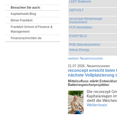
LEEF Blattwerk
Besuchen Sie auch:
GEPVOLT
Kapitalmarkt-Blog
reconcept Windenergie
Börse Frankfurt
Deutschland
Frankfurt School of Finance &
FCR Immobilien
Management
EVERYIELD
Finanznachrichten.de
POB (Wandelanleihe)
Arteus Energy
weitere Neuemissionen
21.07.2026,
Neuemissionen
reconcept erreicht beim
nächste Vollplatzierung 
Mittelzufluss stärkt Entwicklu
Batteriespeicherprojekten
Die reconcept Gmb
Kapital­anlagen i
stellt die Weiche
Weiterlesen