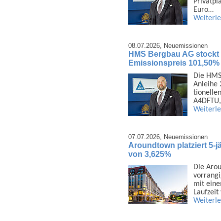
Privat­p
Euro…
Weiterl
08.07.2026,
Neuemissionen
HMS Bergbau AG stockt 1
Emissionspreis 101,50%
Die HMS 
Anleihe 
tionelle
A4DFTU,
Weiterl
07.07.2026,
Neuemissionen
Aroundtown platziert 5-j
von 3,625%
Die Arou
vor­rang
mit eine
Laufzeit
Weiterl