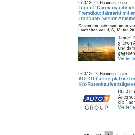
07.07.2026,
Neuemissionen
TenneT Germany gibt er
Fremdkapitalmarkt mit e
Tranchen-Senior-Anleihe
Gesamtemissionsvolumen von 3
Laufzeiten von 4, 8, 12 und 20
TenneT G
grünen A
und dami
gegeben
Weiterl
06.07.2026,
Neuemissionen
AUTO1 Group platziert mi
Kfz-Ratenkaufverträge er
Die AUTO
Auto­mob
die Fina
Weiterl