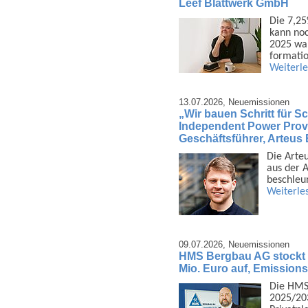
Leef Blattwerk GmbH
Die 7,25
kann noc
2025 war
formatio
Weiterl
13.07.2026,
Neuemissionen
„Wir bauen Schritt für Sch
Independent Power Provi
Geschäftsführer, Arteu
Die Arte
aus der A
beschleu
Weiterle
09.07.2026,
Neuemissionen
HMS Bergbau AG stockt 
Mio. Euro auf, Emission
Die HMS
2025/203