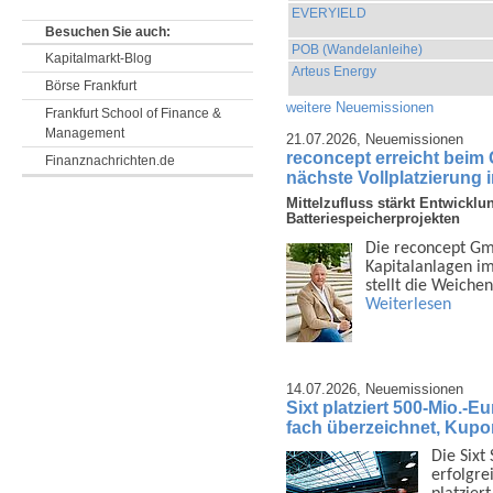
EVERYIELD
Besuchen Sie auch:
POB (Wandelanleihe)
Kapitalmarkt-Blog
Arteus Energy
Börse Frankfurt
weitere Neuemissionen
Frankfurt School of Finance &
Management
21.07.2026,
Neuemissionen
reconcept erreicht beim
Finanznachrichten.de
nächste Vollplatzierung 
Mittelzufluss stärkt Entwicklu
Batteriespeicherprojekten
Die reconcept Gmb
Kapital­anlagen i
stellt die Weiche
Weiterlesen
14.07.2026,
Neuemissionen
Sixt platziert 500-Mio.-E
fach überzeichnet, Kupo
Die Sixt
erfolgrei