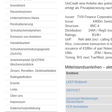
UniCredit eine Anleihe des pol
Investment
erfolgt als Privatplatzierung na
Neuemissionen
Issuer:
TVN Finance Corporatio
Unternehmens-News
Issue: €400m Senior Un
Restrukturierung
Structure: 8NC-4
Distribution: 144A / RegS (no 
Schuldscheindarlehen
Ratings: B1/B+
Emission von Anleihen
UoP: Refi debt (incl. calling 9.
Handelbarkeit
Also, concurrent transaction to 
issuance of €188m of pari Notes 
Schuldverschreibungsgesetz
UWs: JPM / Nomura // N
(SchVG)
Timing: R/S next Tue/Wed, pxing
Anleihehandel QUOTRIX
Wochenrückblick
Mittelstandsanleihen – ak
Zinsen, Renditen, Geldmarktsätze
Emittent
Ratingdefinition
LEEF Blattwerk
Events
Links
GEPVOLT
Über uns
reconcept Windenergie
Deutschland
Impressum
FCR Immobilien
Datenschutzerklärung