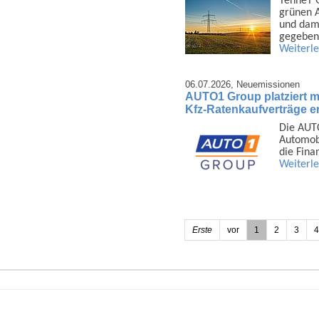
TenneT G
grünen A
und dami
gegeben
Weiterl
06.07.2026,
Neuemissionen
AUTO1 Group platziert mi
Kfz-Ratenkaufverträge er
Die AUTO
Auto­mob
die Fina
Weiterl
Erste
vor
1
2
3
4