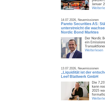
platzier
Januar 
Weiterl
14.07.2026,
Neuemissionen
Pareto Securities AS: Stä
unterstreicht die wachsen
Nordic Bond Marktes
Der Nordic B
ein Emis­sion
Trans­aktione
Weiterlesen
13.07.2026,
Neuemissionen
„Liquidität ist der ents
Leef Blattwerk GmbH
Die 7,25
kann noc
2025 war
formatio
Weiterl