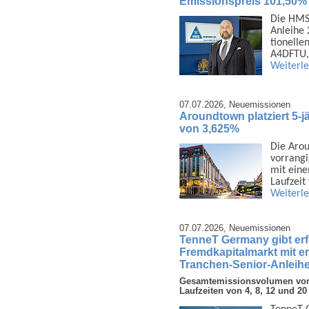
Emissionspreis 101,50%
Die HMS 
Anleihe 
tionelle
A4DFTU,
Weiterl
07.07.2026,
Neuemissionen
Aroundtown platziert 5-j
von 3,625%
Die Arou
vor­rang
mit eine
Laufzeit
Weiterl
07.07.2026,
Neuemissionen
TenneT Germany gibt er
Fremdkapitalmarkt mit e
Tranchen-Senior-Anleihe
Gesamtemissionsvolumen von 3
Laufzeiten von 4, 8, 12 und 20