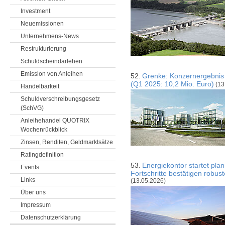
Investment
Neuemissionen
Unternehmens-News
Restrukturierung
Schuldscheindarlehen
Emission von Anleihen
52.
Grenke: Konzernergebnis 
(Q1 2025: 10,2 Mio. Euro)
(13
Handelbarkeit
Schuldverschreibungsgesetz
(SchVG)
Anleihehandel QUOTRIX
Wochenrückblick
Zinsen, Renditen, Geldmarktsätze
Ratingdefinition
53.
Energiekontor startet pla
Events
Fortschritte bestätigen robust
Links
(13.05.2026)
Über uns
Impressum
Datenschutzerklärung