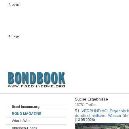
Anzeige
Anzeige
Suche Ergebnisse
15751 Treffer:
fixed-income.org
51.
VERBUND AG: Ergebnis im 
BOND MAGAZINE
durchschnittlicher Wasserfüh
(13.05.2026)
Who is Who
Anleihen-Check