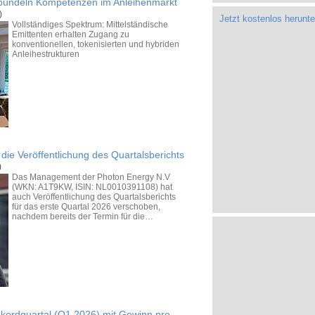
 bündeln Kompetenzen im Anleihenmarkt
)
Jetzt kostenlos herunte
Vollständiges Spektrum: Mittelständische
Emittenten erhalten Zugang zu
konventionellen, tokenisierten und hybriden
Anleihestrukturen
die Veröffentlichung des Quartalsberichts
)
Das Manage­ment der Photon Energy N.V
(WKN: A1T9KW, ISIN: NL0010391108) hat
auch Veröffent­lichung des Quartals­berichts
für das erste Quartal 2026 verschoben,
nachdem bereits der Termin für die…
kordquartal (Q1 2026) mit Gewinn pro