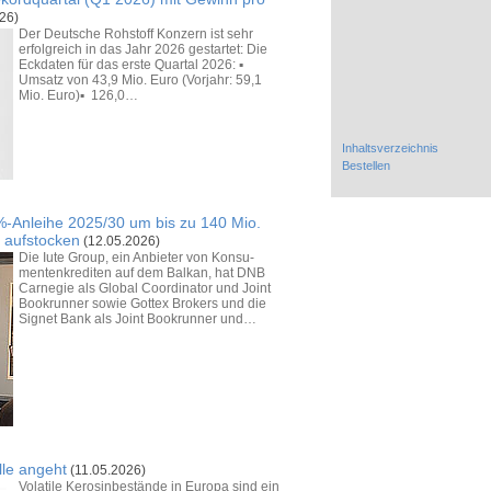
26)
Der Deutsche Rohstoff Konzern ist sehr
erfolgreich in das Jahr 2026 gestartet: Die
Eckdaten für das erste Quartal 2026: ▪
Umsatz von 43,9 Mio. Euro (Vorjahr: 59,1
Mio. Euro)▪ 126,0…
Inhaltsverzeichnis
Bestellen
-Anleihe 2025/30 um bis zu 140 Mio.
o aufstocken
(12.05.2026)
Die Iute Group, ein Anbieter von Konsu­
menten­krediten auf dem Balkan, hat DNB
Carnegie als Global Coordi­nator und Joint
Bookrunner sowie Gottex Brokers und die
Signet Bank als Joint Book­runner und…
lle angeht
(11.05.2026)
Volatile Kerosinbestände in Europa sind ein