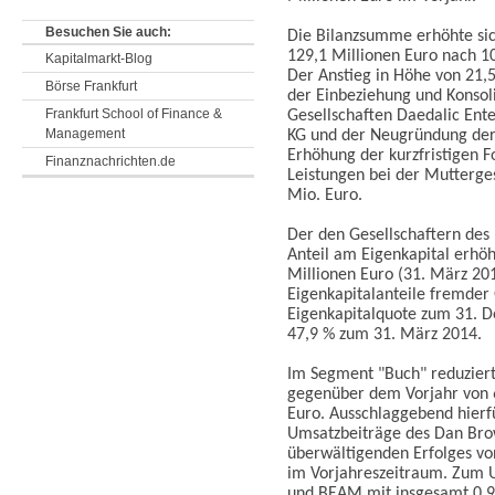
Besuchen Sie auch:
Die Bilanzsumme erhöhte si
129,1 Millionen Euro nach 1
Kapitalmarkt-Blog
Der Anstieg in Höhe von 21,5
Börse Frankfurt
der Einbeziehung und Konsol
Frankfurt School of Finance &
Gesellschaften Daedalic En
Management
KG und der Neugründung de
Erhöhung der kurzfristigen 
Finanznachrichten.de
Leistungen bei der Mutterges
Mio. Euro.
Der den Gesellschaftern de
Anteil am Eigenkapital erhö
Millionen Euro (31. März 201
Eigenkapitalanteile fremder G
Eigenkapitalquote zum 31. 
47,9 % zum 31. März 2014.
Im Segment "Buch" reduzier
gegenüber dem Vorjahr von 6
Euro. Ausschlaggebend hierf
Umsatzbeiträge des Dan Brow
überwältigenden Erfolges vo
im Vorjahreszeitraum. Zum 
und BEAM mit insgesamt 0,9