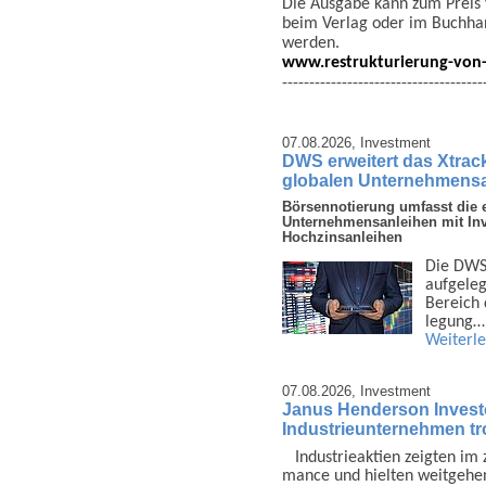
Die Ausgabe kann zum Preis v
beim Verlag oder im Buchhan
werden.
www.restrukturierung-von
-------------------------------------
07.08.2026,
Investment
DWS erweitert das Xtrac
globalen Unternehmens
Börsennotierung umfasst die e
Unternehmensanleihen mit In
Hochzinsanleihen
Die DWS 
auf­gele
Bereich d
legung…
Weiterl
07.08.2026,
Investment
Janus Henderson Invest
Industrieunternehmen tro
Industrie­aktien zeigten im
mance und hielten weitgehen