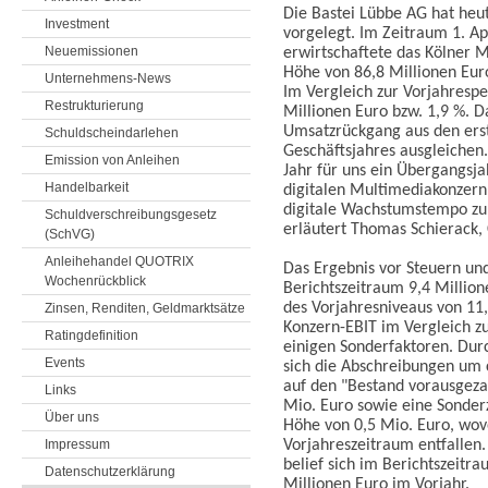
Die Bastei Lübbe AG hat heu
Investment
vorgelegt. Im Zeitraum 1. Ap
Neuemissionen
erwirtschaftete das Kölner
Höhe von 86,8 Millionen Euro
Unternehmens-News
Im Vergleich zur Vorjahresp
Restrukturierung
Millionen Euro bzw. 1,9 %. 
Umsatzrückgang aus den ers
Schuldscheindarlehen
Geschäftsjahres ausgleichen.
Emission von Anleihen
Jahr für uns ein Übergangsj
Handelbarkeit
digitalen Multimediakonzern i
digitale Wachstumstempo zu 
Schuldverschreibungsgesetz
erläutert Thomas Schierack,
(SchVG)
Anleihehandel QUOTRIX
Das Ergebnis vor Steuern und
Wochenrückblick
Berichtszeitraum 9,4 Million
des Vorjahresniveaus von 11
Zinsen, Renditen, Geldmarktsätze
Konzern-EBIT im Vergleich z
Ratingdefinition
einigen Sonderfaktoren. Dur
Events
sich die Abschreibungen um 
auf den "Bestand vorausgeza
Links
Mio. Euro sowie eine Sonderz
Über uns
Höhe von 0,5 Mio. Euro, wov
Impressum
Vorjahreszeitraum entfallen
belief sich im Berichtszeitr
Datenschutzerklärung
Millionen Euro im Vorjahr.