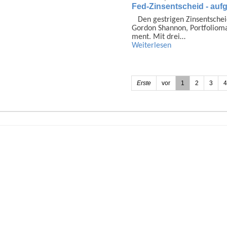
Fed-Zinsentscheid - auf
Den gestrigen Zins­ent­sch
Gordon Shannon, Portfolio­
ment. Mit drei…
Weiterlesen
Erste
vor
1
2
3
4