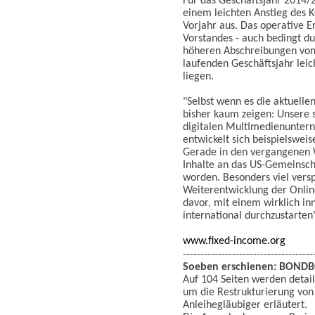
Für das Geschäftsjahr 2014/
einem leichten Anstieg des 
Vorjahr aus. Das operative E
Vorstandes - auch bedingt du
höheren Abschreibungen von 
laufenden Geschäftsjahr lei
liegen.
"Selbst wenn es die aktuelle
bisher kaum zeigen: Unsere 
digitalen Multimedienuntern
entwickelt sich beispielsweis
Gerade in den vergangenen W
Inhalte an das US-Gemeinsc
worden. Besonders viel vers
Weiterentwicklung der Onlin
davor, mit einem wirklich in
international durchzustarte
www.fixed-income.org
-------------------------------------
Soeben erschienen:
BONDBO
Auf 104 Seiten werden detail
um die Restrukturierung vo
Anleihegläubiger erläutert.