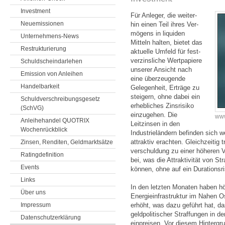
Investment
Für Anleger, die weiter­
Neuemissionen
hin einen Teil ihres Ver­
mögens in liquiden
Unternehmens-News
Mitteln halten, bietet das
Restrukturierung
aktuelle Umfeld für fest­
ver­zins­liche Wert­papiere
Schuldscheindarlehen
unserer Ansicht nach
Emission von Anleihen
eine über­zeu­gende
Handelbarkeit
Gelegen­heit, Erträge zu
steigern, ohne dabei ein
Schuldverschreibungsgesetz
erheb­liches Zins­risiko
(SchVG)
einzu­gehen. Die
www
Anleihehandel QUOTRIX
Leitzinsen in den
Wochenrückblick
Industrie­ländern befinden sich w
attraktiv erachten. Gleichzeitig 
Zinsen, Renditen, Geldmarktsätze
verschuldung zu einer höheren Vo
Ratingdefinition
bei, was die Attraktivität von St
Events
können, ohne auf ein Durationsr
Links
In den letzten Monaten haben h
Über uns
Energieinfrastruktur im Nahen Ost
Impressum
erhöht, was dazu geführt hat, da
geldpolitischer Straffungen in 
Datenschutzerklärung
einpreisen. Vor diesem Hintergr