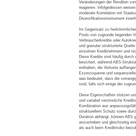
Veränderungen der Renditen von
reagieren. Infolgedessen weisen
moderate Korrelation mit Staatsa
Diversifikationsinstrument inner
Im Gegensatz zu herkömmliche
Pools von zugrunde liegenden 
Verbraucherkredite oder Autokredi
und granular strukturierte Quell
einzelnen Kreditnehmern und ni
Diese Kredite sind häufig durch
besichert, während ABS-Strukt
enthalten, die Verluste auffange
Exzessspanne und sequenzielle
was bedeutet, dass die vorrangig
sind, falls sich einige der zugru
Diese Eigenschaften stützen uns
und variabel verzinsliche Kredit
Kombination aus anpassungsfähig
strukturellem Schutz sowie durch
Duration abhängt, können ABS g
anzustreben und gleichzeitig ein
als auch beim Kreditrisiko beizu