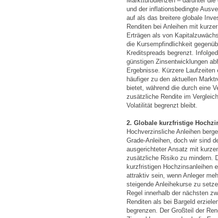
Marktturbulenzen – darunter die
und der inflationsbedingte Ausv
auf als das breitere globale I
Renditen bei Anleihen mit kurzer 
Erträgen als von Kapitalzuwächs
die Kursempfindlichkeit gegenü
Kreditspreads begrenzt. Infolge
günstigen Zinsentwicklungen ab
Ergebnisse. Kürzere Laufzeiten
häufiger zu den aktuellen Marktre
bietet, während die durch eine V
zusätzliche Rendite im Vergleic
Volatilität begrenzt bleibt.
2. Globale kurzfristige Hochz
Hochverzinsliche Anleihen berge
Grade-Anleihen, doch wir sind d
ausgerichteter Ansatz mit kurze
zusätzliche Risiko zu mindern. D
kurzfristigen Hochzinsanleihen 
attraktiv sein, wenn Anleger meh
steigende Anleihekurse zu setzen
Regel innerhalb der nächsten zw
Renditen als bei Bargeld erziele
begrenzen. Der Großteil der Re