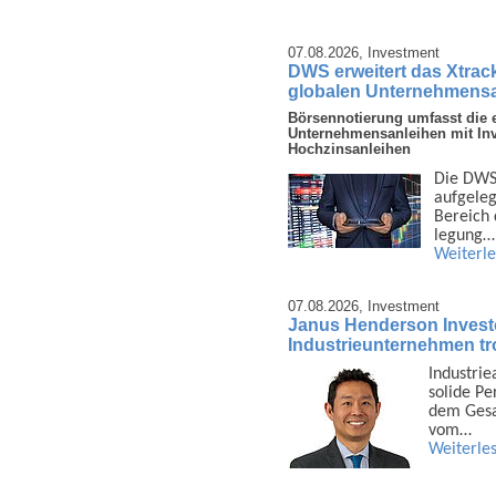
07.08.2026,
Investment
DWS erweitert das Xtrac
globalen Unternehmens
Börsennotierung umfasst die e
Unternehmensanleihen mit In
Hochzinsanleihen
Die DWS 
auf­gele
Bereich d
legung…
Weiterl
07.08.2026,
Investment
Janus Henderson Invest
Industrieunternehmen tro
Industrie
solide Pe
dem Gesam
vom…
Weiterle