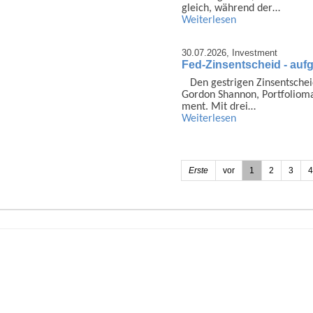
gleich, während der…
Weiterlesen
30.07.2026,
Investment
Fed-Zinsentscheid - auf
Den gestrigen Zins­ent­sch
Gordon Shannon, Portfolio­
ment. Mit drei…
Weiterlesen
Erste
vor
1
2
3
4