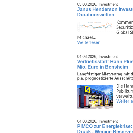
05.08.2026,
Investment
Janus Henderson Investors
Durationswetten
Kommenta
Securiti
Global S
Michael…
Weiterlesen
04.08.2026,
Investment
Vertriebsstart: Hahn Plu
Mio. Euro in Bensheim
Langfristiger Mietvertrag mi
p.a. prognostizierte Ausschüt
Die Hahn
Publi­ku
ver­walt
Weiterl
04.08.2026,
Investment
PIMCO zur Energiekrise:
Druck - Wenige Reserven 