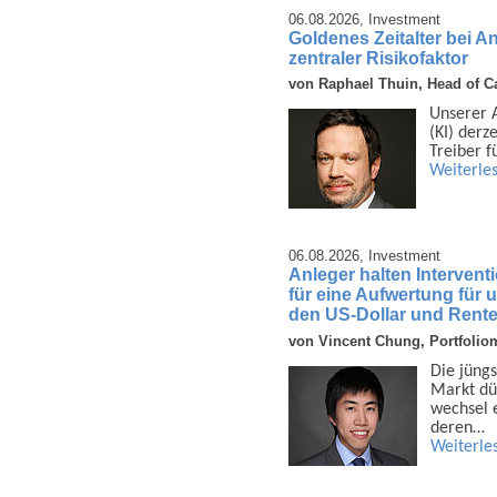
06.08.2026,
Investment
Goldenes Zeitalter bei A
zentraler Risikofaktor
von Raphael Thuin, Head of Ca
Unserer An
(KI) derz
Treiber f
Weiterle
06.08.2026,
Investment
Anleger halten Interven
für eine Aufwertung für
den US-Dollar und Rent
von Vincent Chung, Portfolio
Die jüngs
Markt dü
wechsel e
deren…
Weiterle