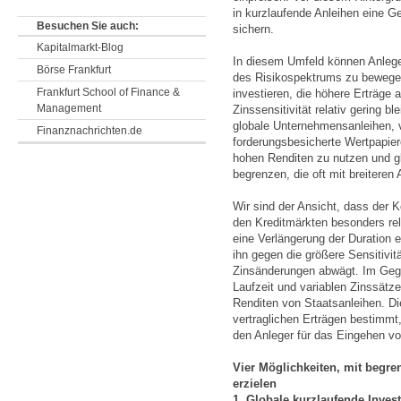
in kurzlaufende Anleihen eine Ge
Besuchen Sie auch:
sichern.
Kapitalmarkt-Blog
In diesem Umfeld können Anleger,
Börse Frankfurt
des Risikospektrums zu bewegen,
Frankfurt School of Finance &
investieren, die höhere Erträge 
Management
Zinssensitivität relativ gering b
globale Unternehmensanleihen, v
Finanznachrichten.de
forderungsbesicherte Wertpapiere
hohen Renditen zu nutzen und gle
begrenzen, die oft mit breiteren
Wir sind der Ansicht, dass der 
den Kreditmärkten besonders rele
eine Verlängerung der Duration 
ihn gegen die größere Sensitivit
Zinsänderungen abwägt. Im Gege
Laufzeit und variablen Zinssät
Renditen von Staatsanleihen. Di
vertraglichen Erträgen bestimmt,
den Anleger für das Eingehen von
Vier Möglichkeiten, mit begren
erzielen
1. Globale kurzlaufende Inves