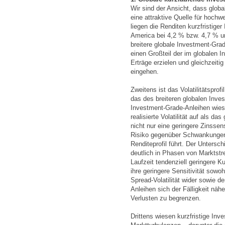
Wir sind der Ansicht, dass globa
eine attraktive Quelle für hochwe
liegen die Renditen kurzfristige
America bei 4,2 % bzw. 4,7 % u
breitere globale Investment-Gra
einen Großteil der im globalen 
Erträge erzielen und gleichzeitig
eingehen.
Zweitens ist das Volatilitätsprof
das des breiteren globalen Inve
Investment-Grade-Anleihen wiese
realisierte Volatilität auf als d
nicht nur eine geringere Zinssens
Risiko gegenüber Schwankungen 
Renditeprofil führt. Der Untersch
deutlich in Phasen von Marktst
Laufzeit tendenziell geringere K
ihre geringere Sensitivität sowo
Spread-Volatilität wider sowie de
Anleihen sich der Fälligkeit näh
Verlusten zu begrenzen.
Drittens wiesen kurzfristige In