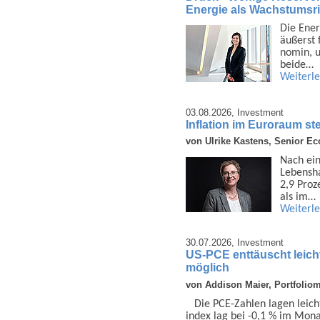
Energie als Wachstumsri
Die Ener
äußerst 
nomin, u
beide…
Weiterl
03.08.2026,
Investment
Inflation im Euroraum ste
von Ulrike Kastens, Senior E
Nach ein
Lebens­h
2,9 Proz
als im…
Weiterl
30.07.2026,
Investment
US-PCE enttäuscht leich
möglich
von Addison Maier, Portfolio
Die PCE-Zahlen lagen leich
index lag bei -0,1 % im Monat