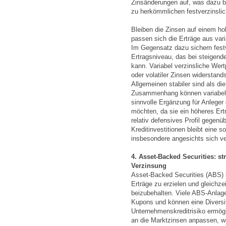
Zinsänderungen auf, was dazu bei
zu herkömmlichen festverzinslic
Bleiben die Zinsen auf einem ho
passen sich die Erträge aus var
Im Gegensatz dazu sichern festv
Ertragsniveau, das bei steigenden
kann. Variabel verzinsliche Wer
oder volatiler Zinsen widerstand
Allgemeinen stabiler sind als di
Zusammenhang können variabel 
sinnvolle Ergänzung für Anleger 
möchten, da sie ein höheres Ertr
relativ defensives Profil gegenü
Kreditinvestitionen bleibt eine s
insbesondere angesichts sich v
4. Asset-Backed Securities: str
Verzinsung
Asset-Backed Securities (ABS) k
Erträge zu erzielen und gleichzeit
beizubehalten. Viele ABS-Anlage
Kupons und können eine Diversif
Unternehmenskreditrisiko ermögl
an die Marktzinsen anpassen, wä