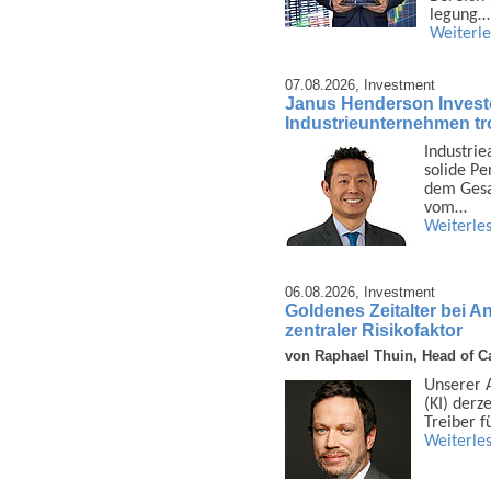
legung…
Weiterl
07.08.2026,
Investment
Janus Henderson Invest
Industrieunternehmen tro
Industrie
solide Pe
dem Gesam
vom…
Weiterle
06.08.2026,
Investment
Goldenes Zeitalter bei A
zentraler Risikofaktor
von Raphael Thuin, Head of Ca
Unserer An
(KI) derz
Treiber f
Weiterle