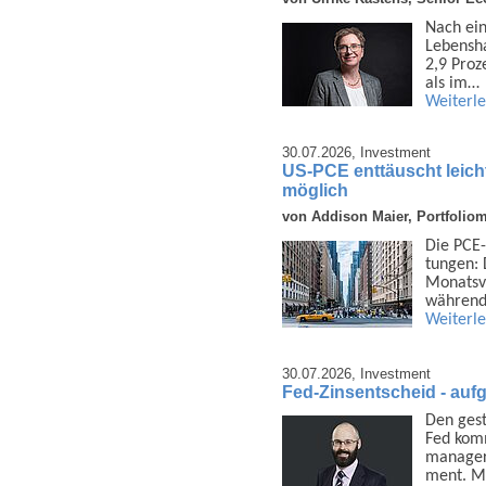
Nach ein
Lebens­h
2,9 Proz
als im…
Weiterl
30.07.2026,
Investment
US-PCE enttäuscht leich
möglich
von Addison Maier, Portfolio
Die PCE-
tungen: 
Monats­v
während
Weiterl
30.07.2026,
Investment
Fed-Zinsentscheid - auf
Den gest
Fed komm
manager
ment. M