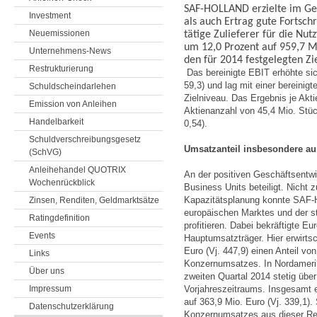
SAF-HOLLAND erzielte im Ge
Investment
als auch Ertrag gute Fortschr
Neuemissionen
tätige Zulieferer für die Nu
um 12,0 Prozent auf 959,7 Mi
Unternehmens-News
den für 2014 festgelegten Zi
Restrukturierung
Das bereinigte EBIT erhöhte sic
59,3) und lag mit einer bereinig
Schuldscheindarlehen
Zielniveau. Das Ergebnis je Akti
Emission von Anleihen
Aktienanzahl von 45,4 Mio. Stüc
Handelbarkeit
0,54).
Schuldverschreibungsgesetz
Umsatzanteil insbesondere au
(SchVG)
Anleihehandel QUOTRIX
An der positiven Geschäftsentwi
Wochenrückblick
Business Units beteiligt. Nicht 
Kapazitätsplanung konnte SAF-
Zinsen, Renditen, Geldmarktsätze
europäischen Marktes und der s
Ratingdefinition
profitieren. Dabei bekräftigte Eu
Events
Hauptumsatzträger. Hier erwirts
Euro (Vj. 447,9) einen Anteil von
Links
Konzernumsatzes. In Nordameri
Über uns
zweiten Quartal 2014 stetig übe
Impressum
Vorjahreszeitraums. Insgesamt e
auf 363,9 Mio. Euro (Vj. 339,1)
Datenschutzerklärung
Konzernumsatzes aus dieser Re