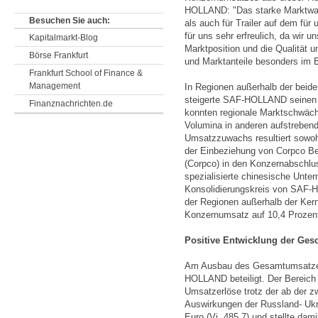
HOLLAND: "Das starke Marktwac
Besuchen Sie auch:
als auch für Trailer auf dem für
für uns sehr erfreulich, da wir 
Kapitalmarkt-Blog
Marktposition und die Qualität u
Börse Frankfurt
und Marktanteile besonders im B
Frankfurt School of Finance &
Management
In Regionen außerhalb der beide
steigerte SAF-HOLLAND seinen U
Finanznachrichten.de
konnten regionale Marktschwäch
Volumina in anderen aufstreben
Umsatzzuwachs resultiert sowo
der Einbeziehung von Corpco Be
(Corpco) in den Konzernabschl
spezialisierte chinesische Unte
Konsolidierungskreis von SAF-H
der Regionen außerhalb der Ke
Konzernumsatz auf 10,4 Prozent 
Positive Entwicklung der Ges
Am Ausbau des Gesamtumsatzes 
HOLLAND beteiligt. Der Bereich 
Umsatzerlöse trotz der ab der z
Auswirkungen der Russland- Ukr
Euro (Vj. 485,7) und stellte dam