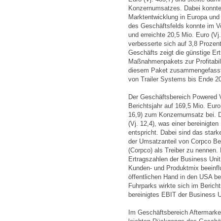
Konzernumsatzes. Dabei konnte 
Marktentwicklung in Europa und 
des Geschäftsfelds konnte im V
und erreichte 20,5 Mio. Euro (Vj
verbesserte sich auf 3,8 Prozent
Geschäfts zeigt die günstige Ert
Maßnahmenpakets zur Profitabili
diesem Paket zusammengefassten
von Trailer Systems bis Ende 20
Der Geschäftsbereich Powered 
Berichtsjahr auf 169,5 Mio. Euro
16,9) zum Konzernumsatz bei. Da
(Vj. 12,4), was einer bereinigte
entspricht. Dabei sind das star
der Umsatzanteil von Corpco Be
(Corpco) als Treiber zu nennen
Ertragszahlen der Business Unit
Kunden- und Produktmix beeinfl
öffentlichen Hand in den USA bei
Fuhrparks wirkte sich im Berich
bereinigtes EBIT der Business U
Im Geschäftsbereich Aftermarket