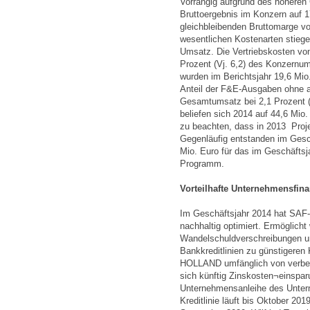
Vorrangig aufgrund des höheren
Bruttoergebnis im Konzern auf 17
gleichbleibenden Bruttomarge vo
wesentlichen Kostenarten stiege
Umsatz. Die Vertriebskosten von
Prozent (Vj. 6,2) des Konzernu
wurden im Berichtsjahr 19,6 Mio.
Anteil der F&E-Ausgaben ohne a
Gesamtumsatz bei 2,1 Prozent (
beliefen sich 2014 auf 44,6 Mio. 
zu beachten, dass in 2013 Proje
Gegenläufig entstanden im Gesc
Mio. Euro für das im Geschäfts
Programm.
Vorteilhafte Unternehmensfin
Im Geschäftsjahr 2014 hat SA
nachhaltig optimiert. Ermöglich
Wandelschuldverschreibungen un
Bankkreditlinien zu günstigeren 
HOLLAND umfänglich von verbes
sich künftig Zinskosten¬einspar
Unternehmensanleihe des Unterne
Kreditlinie läuft bis Oktober 2