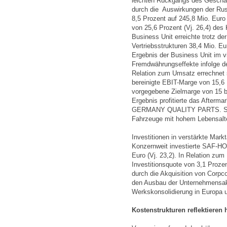
leichten Rückgangs des Geschäf
durch die Auswirkungen der Ru
8,5 Prozent auf 245,8 Mio. Euro 
von 25,6 Prozent (Vj. 26,4) de
Business Unit erreichte trotz d
Vertriebsstrukturen 38,4 Mio. Eu
Ergebnis der Business Unit im v
Fremdwährungseffekte infolge de
Relation zum Umsatz errechnet s
bereinigte EBIT-Marge von 15,6 P
vorgegebene Zielmarge von 15 
Ergebnis profitierte das After
GERMANY QUALITY PARTS. Sie a
Fahrzeuge mit hohem Lebensalte
Investitionen in verstärkte Mark
Konzernweit investierte SAF-HO
Euro (Vj. 23,2). In Relation zu
Investitionsquote von 3,1 Prozen
durch die Akquisition von Corpco
den Ausbau der Unternehmensakt
Werkskonsolidierung in Europa 
Kostenstrukturen reflektieren 