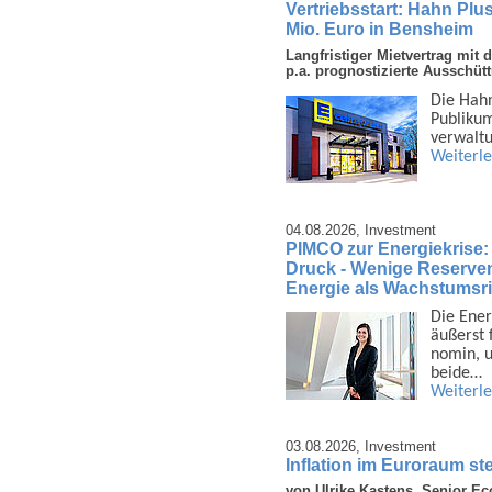
Vertriebsstart: Hahn Plu
Mio. Euro in Bensheim
Langfristiger Mietvertrag mi
p.a. prognostizierte Ausschüt
Die Hahn
Publi­ku
ver­walt
Weiterl
04.08.2026,
Investment
PIMCO zur Energiekrise:
Druck - Wenige Reserven 
Energie als Wachstumsri
Die Ener
äußerst 
nomin, u
beide…
Weiterl
03.08.2026,
Investment
Inflation im Euroraum ste
von Ulrike Kastens, Senior E