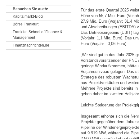
Besuchen Sie auch:
Für das erste Quartal 2025 weis
Höhe von 55,7 Mio. Euro (Vorjah
Kapitalmarkt-Blog
27,9 Mio. Euro (Vorjahr: 31,4 Mi
Börse Frankfurt
und Abschreibungen (EBITDA) von
Frankfurt School of Finance &
Das Betriebsergebnis (EBIT) lag
Management
(Vorjahr: 1,1 Mio. Euro). Das un
Euro (Vorjahr: -0,06 Euro).
Finanznachrichten.de
„Wir sind gut in das Jahr 2025 g
Vorstandsvorsitzender der PNE 
geringe Windaufkommen, hätte 
Vorjahresniveau gelegen. Das st
Strategie des robusten Wachst
aus Projektverkäufen und weiter
Mehrere Projekte sind bereits in
gehen daher im zweiten Halbjahr
Leichte Steigerung der Projektpi
Insgesamt erhöhte sich die Nenn
Projekte gegenüber dem Jahres
Pipeline der Windenergieprojekt
auf 9.919 MW, während die Pipe
2.500 MW unverändert gut gefüllt