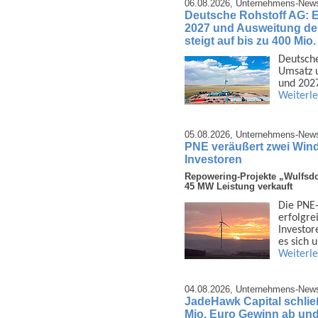
06.08.2026,
Unternehmens-New
Deutsche Rohstoff AG: 
2027 und Ausweitung d
steigt auf bis zu 400 Mio
Deutsche
Umsatz u
und 2027
Weiterl
05.08.2026,
Unternehmens-New
PNE veräußert zwei Wind
Investoren
Repowering-Projekte „Wulfsdo
45 MW Leistung verkauft
Die PNE-
erfolg­r
Investor
es sich
Weiterl
04.08.2026,
Unternehmens-New
JadeHawk Capital schließ
Mio. Euro Gewinn ab und 