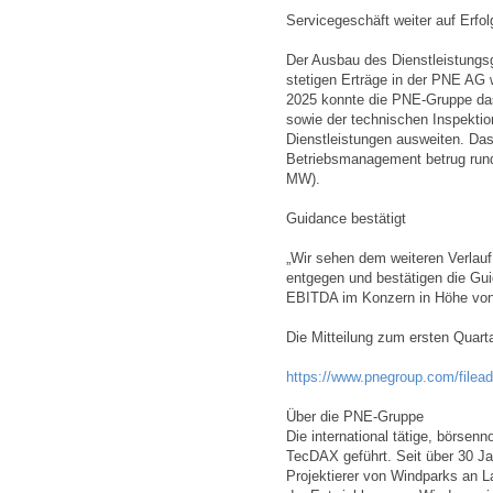
Servicegeschäft weiter auf Erfo
Der Ausbau des Dienstleistungsg
stetigen Erträge in der PNE AG 
2025 konnte die PNE-Gruppe das
sowie der technischen Inspektio
Dienstleistungen ausweiten. Da
Betriebsmanagement betrug run
MW).
Guidance bestätigt
„Wir sehen dem weiteren Verlauf
entgegen und bestätigen die Gu
EBITDA im Konzern in Höhe von 
Die Mitteilung zum ersten Quart
https://www.pnegroup.com/filea
Über die PNE-Gruppe
Die international tätige, börse
TecDAX geführt. Seit über 30 Jah
Projektierer von Windparks an L