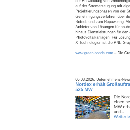
der Entwicklung von Windenergie
auf der Stromerzeugung mit eig
Projektierungsphasen von der S
Genehmigungsverfahren über die
Betrieb und zum Repowering. Als
Anbieter von Lösungen für saube
hinaus Dienstleistungen für de
Photovoltaikanlagen. Für Lösun
X-Technologien ist die PNE-Grupp
www.green-bonds.com
– Die Gre
06.08.2026,
Unternehmens-New
Nordex erhält Großauftra
525 MW
Die Nord
einen ne
MW erhal
und…
Weiterl