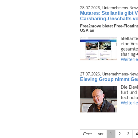
28.07.2026,
Unternehmens-New
Mutares: Stellantis gibt
Carsharing-Geschäfts v
Free2move bietet Free-Floatin
USA an
Stellant
eine Ver
gesamten
sharing
Weiterl
27.07.2026,
Unternehmens-New
Eleving Group nimmt Gesc
Die Elev
furt und 
techno­l
Weiterl
Erste
vor
1
2
3
4