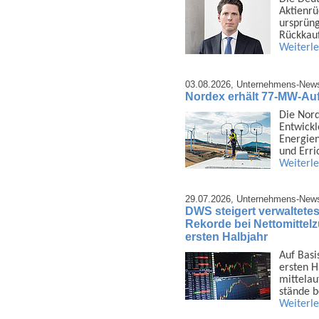
Aktien­r
ursprüng
Rück­kau
Weiterl
03.08.2026,
Unternehmens-New
Nordex erhält 77-MW-Au
Die Nor
Ent­wick
Energien
und Err
Weiterl
29.07.2026,
Unternehmens-New
DWS steigert verwaltetes
Rekorde bei Nettomittel
ersten Halbjahr
Auf Basi
ersten H
mittel­a
stände 
Weiterl