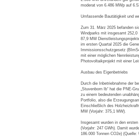
moderat von 6.486 MWp auf 6.
Umfassende Bautätigkeit und w
Zum 31. März 2025 befanden sic
Windparks mit insgesamt 252,0
87,9 MW Dienstleistungsprojekte
im ersten Quartal 2025 die Ge
Immissionsschutzgesetz (BImSch
mit einer möglichen Nennleistun
Photovoltaikprojekt mit einer 
Ausbau des Eigenbetriebs
Durch die Inbetriebnahme der b
„Stuvenborn Ib“ hat die PNE-Gru
zu einem bedeutenden unabhäng
Portfolio, also die Erzeugungsa
Einschließlich des Holzheizkraf
MW (Vorjahr: 375,1 MW).
Insgesamt wurden in den ersten
(Vorjahr: 247 GWh). Damit wurd
186.000 Tonnen CO2e) (Quelle: 