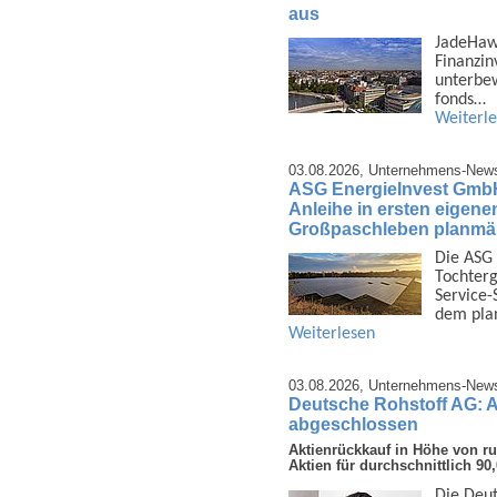
aus
JadeHawk 
Finanz­i
unter­be
fonds…
Weiterl
03.08.2026,
Unternehmens-New
ASG EnergieInvest GmbH 
Anleihe in ersten eigene
Großpaschleben planmäß
Die ASG 
Tochter­g
Service-
dem pla
Weiterlesen
03.08.2026,
Unternehmens-New
Deutsche Rohstoff AG: 
abgeschlossen
Aktienrückkauf in Höhe von r
Aktien für durchschnittlich 9
Die Deut