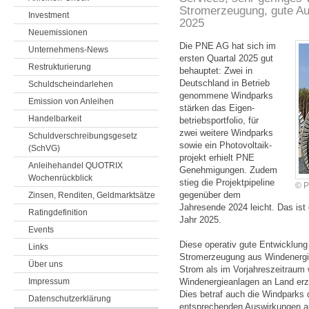
Stromerzeugung, gute Au
Investment
2025
Neuemissionen
Die PNE AG hat sich im
Unternehmens-News
ersten Quartal 2025 gut
Restrukturierung
behauptet: Zwei in
Deutsch­land in Betrieb
Schuldscheindarlehen
genommene Windparks
Emission von Anleihen
stärken das Eigen­
Handelbarkeit
betriebs­portfolio, für
zwei weitere Windparks
Schuldverschreibungsgesetz
sowie ein Photo­voltaik­
(SchVG)
projekt erhielt PNE
Anleihehandel QUOTRIX
Genehmi­gungen. Zudem
Wochenrückblick
stieg die Projekt­pipeline
© 
gegenüber dem
Zinsen, Renditen, Geldmarktsätze
Jahresende 2024 leicht. Das ist 
Ratingdefinition
Jahr 2025.
Events
Diese operativ gute Entwicklung
Links
Strom­erzeugung aus Windenergie
Über uns
Strom als im Vorjahreszeitrau
Impressum
Windenergieanlagen an Land erze
Dies betraf auch die Windparks 
Datenschutzerklärung
entsprechenden Auswirkungen au