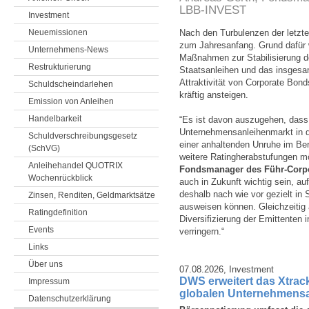
LBB-INVEST
Investment
Neuemissionen
Nach den Turbulenzen der letzt
zum Jahresanfang. Grund dafür w
Unternehmens-News
Maßnahmen zur Stabilisierung d
Restrukturierung
Staatsanleihen und das insgesa
Attraktivität von Corporate Bond
Schuldscheindarlehen
kräftig ansteigen.
Emission von Anleihen
Handelbarkeit
“Es ist davon auszugehen, dass 
Unternehmensanleihenmarkt in di
Schuldverschreibungsgesetz
einer anhaltenden Unruhe im Ber
(SchVG)
weitere Ratingherabstufungen m
Anleihehandel QUOTRIX
Fondsmanager des Führ-Corp
Wochenrückblick
auch in Zukunft wichtig sein, au
deshalb nach wie vor gezielt in 
Zinsen, Renditen, Geldmarktsätze
ausweisen können. Gleichzeitig 
Ratingdefinition
Diversifizierung der Emittenten
Events
verringern.“
Links
Über uns
07.08.2026,
Investment
DWS erweitert das Xtrac
Impressum
globalen Unternehmens
Datenschutzerklärung