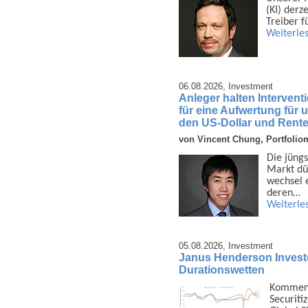
(KI) derz
Treiber f
Weiterle
06.08.2026,
Investment
Anleger halten Interven
für eine Aufwertung für
den US-Dollar und Rent
von Vincent Chung, Portfolio
Die jüngs
Markt dü
wechsel e
deren…
Weiterle
05.08.2026,
Investment
Janus Henderson Investors
Durationswetten
Kommenta
Securiti