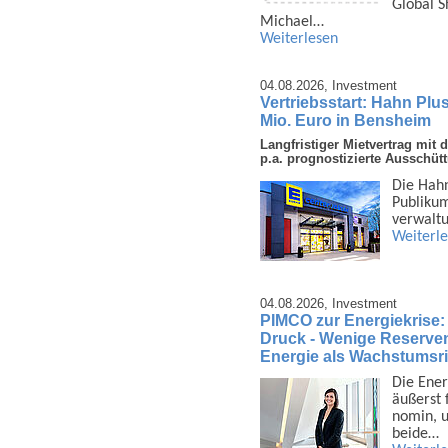
Global S
Michael…
Weiterlesen
04.08.2026,
Investment
Vertriebsstart: Hahn Plu
Mio. Euro in Bensheim
Langfristiger Mietvertrag mi
p.a. prognostizierte Ausschüt
Die Hahn
Publi­ku
ver­walt
Weiterl
04.08.2026,
Investment
PIMCO zur Energiekrise:
Druck - Wenige Reserven 
Energie als Wachstumsri
Die Ener
äußerst 
nomin, u
beide…