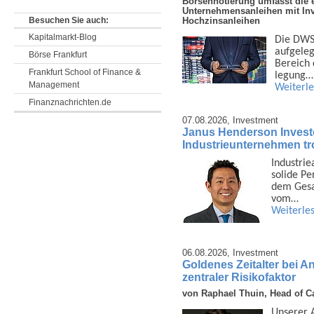
Börsennotierung umfasst die e
Unternehmensanleihen mit In
Hochzinsanleihen
Besuchen Sie auch:
Kapitalmarkt-Blog
Die DWS 
auf­gele
Börse Frankfurt
Bereich d
Frankfurt School of Finance &
legung…
Management
Weiterl
Finanznachrichten.de
07.08.2026,
Investment
Janus Henderson Invest
Industrieunternehmen tro
Industrie
solide Pe
dem Gesam
vom…
Weiterle
06.08.2026,
Investment
Goldenes Zeitalter bei A
zentraler Risikofaktor
von Raphael Thuin, Head of Ca
Unserer An