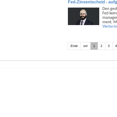
Fed-Zinsentscheid - auf
Den gest
Fed komm
manager
ment. M
Weiterl
Erste
vor
1
2
3
4