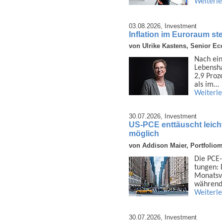
Weiterl
03.08.2026,
Investment
Inflation im Euroraum ste
von Ulrike Kastens, Senior E
Nach ein
Lebens­h
2,9 Proz
als im…
Weiterl
30.07.2026,
Investment
US-PCE enttäuscht leich
möglich
von Addison Maier, Portfolio
Die PCE-
tungen: 
Monats­v
während
Weiterl
30.07.2026,
Investment