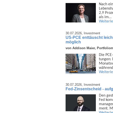
Nach ein
Lebens­h
2,9 Proz
als im…
Weiterl
30.07.2026,
Investment
US-PCE enttäuscht leich
möglich
von Addison Maier, Portfolio
Die PCE-
tungen: 
Monats­v
während
Weiterl
30.07.2026,
Investment
Fed-Zinsentscheid - auf
Den gest
Fed komm
manager
ment. M
Weiterl