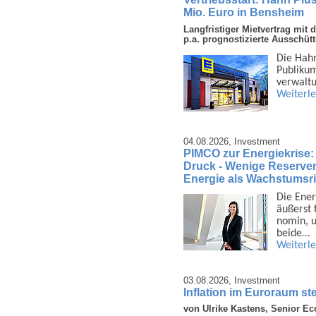
Mio. Euro in Bensheim
Langfristiger Mietvertrag mi
p.a. prognostizierte Ausschüt
Die Hahn
Publi­ku
ver­walt
Weiterl
04.08.2026,
Investment
PIMCO zur Energiekrise:
Druck - Wenige Reserven 
Energie als Wachstumsri
Die Ener
äußerst 
nomin, u
beide…
Weiterl
03.08.2026,
Investment
Inflation im Euroraum ste
von Ulrike Kastens, Senior E