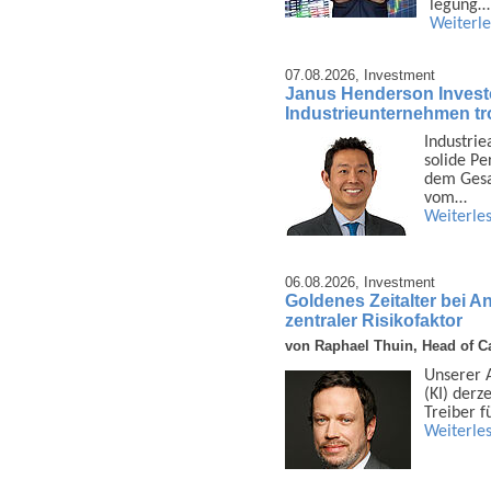
legung…
Weiterl
07.08.2026,
Investment
Janus Henderson Invest
Industrieunternehmen tro
Industrie
solide Pe
dem Gesam
vom…
Weiterle
06.08.2026,
Investment
Goldenes Zeitalter bei A
zentraler Risikofaktor
von Raphael Thuin, Head of Ca
Unserer An
(KI) derz
Treiber f
Weiterle