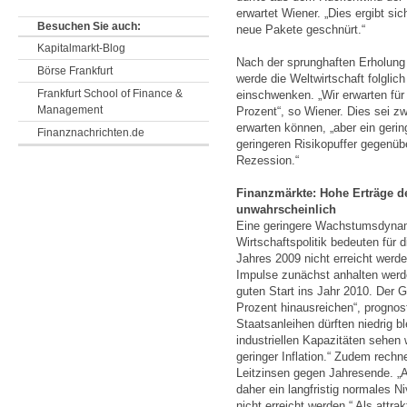
erwartet Wiener. „Dies ergibt si
Besuchen Sie auch:
neue Pakete geschnürt.“
Kapitalmarkt-Blog
Nach der sprunghaften Erholung
Börse Frankfurt
werde die Weltwirtschaft folgli
Frankfurt School of Finance &
einschwenken. „Wir erwarten für
Management
Prozent“, so Wiener. Dies sei 
erwarten können, „aber ein geri
Finanznachrichten.de
geringeren Risikopuffer gegenüb
Rezession.“
Finanzmärkte: Hohe Erträge d
unwahrscheinlich
Eine geringere Wachstumsdynam
Wirtschaftspolitik bedeuten für
Jahres 2009 nicht erreicht werde
Impulse zunächst anhalten werde
guten Start ins Jahr 2010. Der 
Prozent hinausreichen“, prognos
Staatsanleihen dürften niedrig b
industriellen Kapazitäten sehen
geringer Inflation.“ Zudem rechn
Leitzinsen gegen Jahresende. „A
daher ein langfristig normales N
nicht erreicht werden.“ Als attra