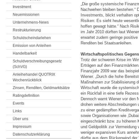
„Die große systemische Finanzma
Investment
Nachwehen bleiben bestehen.“ Dr
Neuemissionen
Investments, blickt verhalten opt
Risiken: Es sieht heute wesentl
Unternehmens-News
hoffen gewagt hätte.“ Nach Risi
Restrukturierung
im Jahr 2010 dürften laut Wiene
erwartet zudem geringe positive 
Schuldscheindarlehen
Renditen bei Staatsanleihen.
Emission von Anleihen
Handelbarkeit
Wirtschaftspolitisches Gegens
Trotz der schweren Krise im Wi
Schuldverschreibungsgesetz
Erträgen auf den Finanzmärkten. 
(SchVG)
Finanzjahr 2009 war das beispiel
Anleihehandel QUOTRIX
Wiener. „Durch die hohe Bereitst
Wochenrückblick
Maßnahmen zur Stabilisierung 
Wirtschaft wurde die systemisc
Zinsen, Renditen, Geldmarktsätze
ein Rückfall in eine tiefe Reze
Ratingdefinition
Dennoch warnt Wiener vor den 
Events
drohen weitere Abschreibungen un
zu einer gedämpften Kreditverga
Links
sowie Organisationen wie ‚Dubai
Über uns
eingeschränkt bzw. zu höheren 
Impressum
und Geldpolitik zur Vermeidung 
weniger expansiven Kurs annehm
Datenschutzerklärung
dürfte aus dem Rückenwind der W