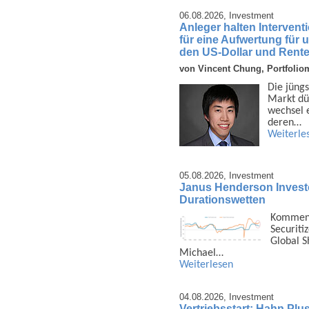
06.08.2026,
Investment
Anleger halten Interven
für eine Aufwertung für
den US-Dollar und Rent
von Vincent Chung, Portfolio
Die jüngs
Markt dü
wechsel e
deren…
Weiterle
05.08.2026,
Investment
Janus Henderson Investors
Durationswetten
Kommenta
Securiti
Global S
Michael…
Weiterlesen
04.08.2026,
Investment
Vertriebsstart: Hahn Plu