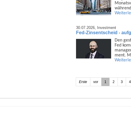
Monats­v
während
Weiterl
30.07.2026,
Investment
Fed-Zinsentscheid - auf
Den gest
Fed komm
manager
ment. M
Weiterl
Erste
vor
1
2
3
4