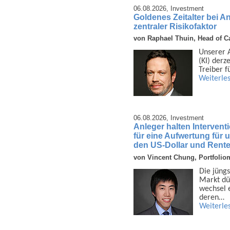
06.08.2026,
Investment
Goldenes Zeitalter bei A
zentraler Risikofaktor
von Raphael Thuin, Head of Ca
Unserer An
(KI) derz
Treiber f
Weiterle
06.08.2026,
Investment
Anleger halten Interven
für eine Aufwertung für
den US-Dollar und Rent
von Vincent Chung, Portfolio
Die jüngs
Markt dü
wechsel e
deren…
Weiterle