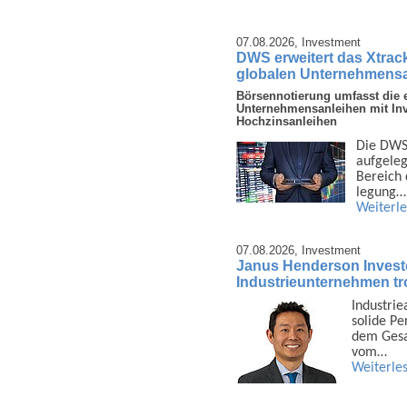
07.08.2026,
Investment
DWS erweitert das Xtrac
globalen Unternehmens
Börsennotierung umfasst die e
Unternehmensanleihen mit In
Hochzinsanleihen
Die DWS 
auf­gele
Bereich d
legung…
Weiterl
07.08.2026,
Investment
Janus Henderson Invest
Industrieunternehmen tro
Industrie
solide Pe
dem Gesam
vom…
Weiterle