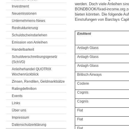
werden. Doch viele Anleihen sind
Investment
BONDBOOK/fixed-income.org zeig
Neuemissionen
bieten könnten. Die folgende Auf
Einstufungen von Barclays Capi
Unternehmens-News
Restrukturierung
Emittent
Schuldscheindarlehen
Emission von Anleihen
Ardagh Glass
Handelbarkeit
Schuldverschreibungsgesetz
Ardagh Glass
(SchVG)
Ardagh Glass
Anleihehandel QUOTRIX
Wochenrückblick
Britisch Airways
Zinsen, Renditen, Geldmarktsätze
Codere
Ratingdefinition
Cognis
Events
Cognis
Links
Über uns
Fiat
Impressum
Fiat
Datenschutzerklärung
Fiat