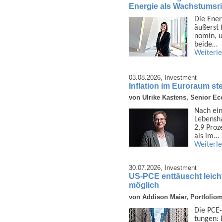
Energie als Wachstumsri
Die Ener
äußerst 
nomin, u
beide…
Weiterl
03.08.2026,
Investment
Inflation im Euroraum ste
von Ulrike Kastens, Senior E
Nach ein
Lebens­h
2,9 Proz
als im…
Weiterl
30.07.2026,
Investment
US-PCE enttäuscht leich
möglich
von Addison Maier, Portfolio
Die PCE-
tungen: 