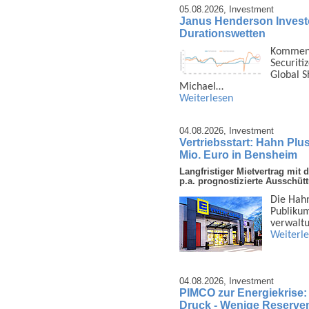
05.08.2026,
Investment
Janus Henderson Investors
Durationswetten
Kommenta
Securiti
Global S
Michael…
Weiterlesen
04.08.2026,
Investment
Vertriebsstart: Hahn Plu
Mio. Euro in Bensheim
Langfristiger Mietvertrag mi
p.a. prognostizierte Ausschüt
Die Hahn
Publi­ku
ver­walt
Weiterl
04.08.2026,
Investment
PIMCO zur Energiekrise:
Druck - Wenige Reserven 