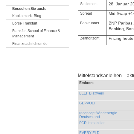
Settlement
28. Januar 2
Besuchen Sie auch:
Spread
Mid Swap +1
Kapitalmarkt-Blog
Bookrunner
BNP Paribas,
Börse Frankfurt
Banking, Bank
Frankfurt School of Finance &
Management
Zeithorizont
Pricing heute
Finanznachrichten.de
Mittelstandsanleihen – ak
Emittent
LEEF Blattwerk
GEPVOLT
reconcept Windenergie
Deutschland
FCR Immobilien
EVERYIELD