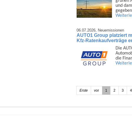
grünen A
und dami
gegeben
Weiterl
06.07.2026,
Neuemissionen
AUTO1 Group platziert mi
Kfz-Ratenkaufverträge er
Die AUTO
Auto­mob
die Fina
Weiterl
Erste
vor
1
2
3
4