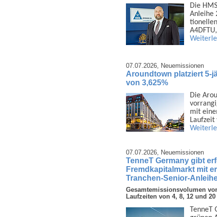
Die HMS 
Anleihe 
tionelle
A4DFTU,
Weiterl
07.07.2026,
Neuemissionen
Aroundtown platziert 5-j
von 3,625%
Die Arou
vor­rang
mit eine
Laufzeit
Weiterl
07.07.2026,
Neuemissionen
TenneT Germany gibt er
Fremdkapitalmarkt mit e
Tranchen-Senior-Anleihe
Gesamtemissionsvolumen von 3
Laufzeiten von 4, 8, 12 und 20
TenneT G