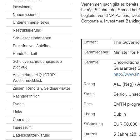
Vernehmen nach gibt es bereits 
Investment
beträgt 5 Jahre, der Spread bet
Neuemissionen
begleitet von BNP Paribas, Deu
Corporate & Investment Banking
Unternehmens-News
Restrukturierung
Schuldscheindarlehen
Emittent
The Governor
Emission von Anleihen
Garantiegeber
Minister for 
Handelbarkeit
Schuldverschreibungsgesetz
Garantie
Unconditional 
(SchVG)
Guarantee) S
http://www.fi
Anleihehandel QUOTRIX
Wochenrückblick
Rating
Aa1 (Neg) / 
Zinsen, Renditen, Geldmarktsätze
Status
Senior, Unsec
Ratingdefinition
Events
Docs
EMTN progr
Links
Listing
Dublin
Über uns
Stückelung
EUR 50.000 
Impressum
Laufzeit
5 Jahre (28. 
Datenschutzerklärung