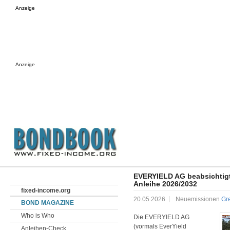
Anzeige
Anzeige
EVERYIELD AG beabsichtigt 
Anleihe 2026/2032
fixed-income.org
20.05.2026
Neuemissionen
Gr
BOND MAGAZINE
Who is Who
Die EVERYIELD AG
(vormals EverYield
Anleihen-Check