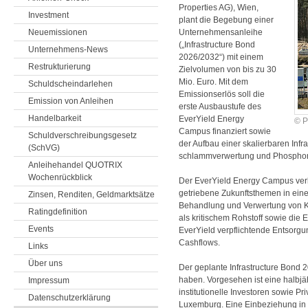
Properties AG), Wien,
Investment
plant die Begebung einer
Neuemissionen
Unter­nehmens­anleihe
(„Infra­structure Bond
Unternehmens-News
2026/2032“) mit einem
Restrukturierung
Ziel­volumen von bis zu 30
Mio. Euro. Mit dem
Schuldscheindarlehen
Emissions­erlös soll die
Emission von Anleihen
erste Ausbau­stufe des
Handelbarkeit
EverYield Energy
© P
Campus finanziert sowie
Schuldverschreibungsgesetz
der Aufbau einer skalier­baren Infra­
(SchVG)
schlamm­ver­wertung und Phosphor
Anleihehandel QUOTRIX
Wochenrückblick
Der EverYield Energy Campus verb
getriebene Zukunftsthemen in eine
Zinsen, Renditen, Geldmarktsätze
Behandlung und Verwertung von 
Ratingdefinition
als kritischem Rohstoff sowie die 
Events
EverYield verpflichtende Entsorgung
Cashflows.
Links
Über uns
Der geplante Infrastructure Bond 
haben. Vorgesehen ist eine halbjäh
Impressum
institutionelle Investoren sowie P
Datenschutzerklärung
Luxemburg. Eine Einbeziehung in d