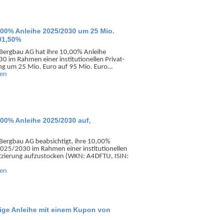
00% Anleihe 2025/2030 um 25 Mio.
01,50%
Bergbau AG hat ihre 10,00% Anleihe
 im Rahmen einer institu­tionellen Privat­
ung um 25 Mio. Euro auf 95 Mio. Euro…
sen
00% Anleihe 2025/2030 auf,
Bergbau AG beab­sichtigt, ihre 10,00%
025/2030 im Rahmen einer institu­tionellen
atzierung aufzu­stocken (WKN: A4DFTU, ISIN:
sen
rige Anleihe mit einem Kupon von