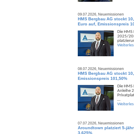
09.07.2026,
Neuemissionen
HMS Bergbau AG stockt 10,
Euro auf, Emissionspreis 1
Die HMS 
2025/2030
platzier
Weiterle
08.07.2026,
Neuemissionen
HMS Bergbau AG stockt 10,
Emissionspreis 101,50%
Die HMS 
Anleihe 2
Privat­pl
…
Weiterle
07.07.2026,
Neuemissionen
Aroundtown platziert 5-jäh
3,625%