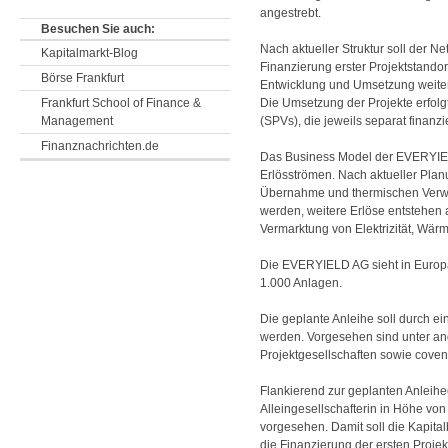
angestrebt.
Besuchen Sie auch:
Nach aktueller Struktur soll der N
Kapitalmarkt-Blog
Finanzierung erster Projektstandor
Börse Frankfurt
Entwicklung und Umsetzung weite
Frankfurt School of Finance &
Die Umsetzung der Projekte erfolg
Management
(SPVs), die jeweils separat finanz
Finanznachrichten.de
Das Business Model der EVERYIEL
Erlösströmen. Nach aktueller Plan
Übernahme und thermischen Verwe
werden, weitere Erlöse entstehen
Vermarktung von Elektrizität, Wär
Die EVERYIELD AG sieht in Europa 
1.000 Anlagen.
Die geplante Anleihe soll durch e
werden. Vorgesehen sind unter a
Projektgesellschaften sowie cove
Flankierend zur geplanten Anleihe
Alleingesellschafterin in Höhe vo
vorgesehen. Damit soll die Kapita
die Finanzierung der ersten Proje