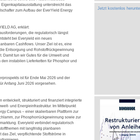
e Eigenkapitalausstattung unterstreicht das
Jetzt kostenlos herunte
lschafter zum Aufbau der EverYield Energy
IELD AG, erklärt:
rausforderungen, die regulatorisch längst
tsteht bei Everyield ein neues
 planbaren Cashflows. Unser Ziel ist es, eine
, die Entsorgung und Rohstoffrückgewinnung
et. Damit tun wir Gutes für die Umwelt und
en instabilen Lieferketten für Phosphor und
erprospekts ist für Ende Mai 2026 und der
für Anfang Juni 2026 vorgesehen.
ntwickelt, strukturiert und finanziert integrierte
welt- und Energieinfrastruktur. Im Mittelpunkt
ergy Campus – einer skalierbaren Plattform zur
schlamm, zur Phosphorrückgewinnung sowie zur
arktung. Everyield verbindet regulatorisch
offthemen mit langfristig planbaren
t das Ziel, verpflichtende Stoffströme in
sformieren.