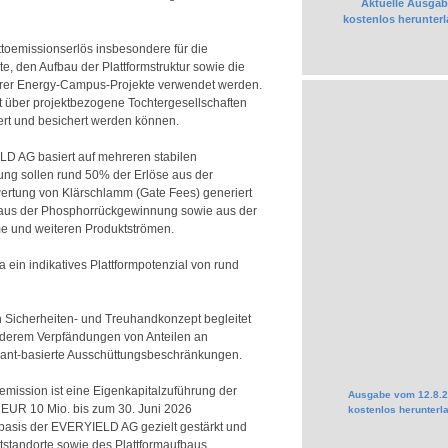
Aktuelle Ausgab
kostenlos herunter
ettoemissionserlös insbesondere für die
te, den Aufbau der Plattformstruktur sowie die
rer Energy-Campus-Projekte verwendet werden.
t über projektbezogene Tochtergesellschaften
iert und besichert werden können.
D AG basiert auf mehreren stabilen
ung sollen rund 50% der Erlöse aus der
rtung von Klärschlamm (Gate Fees) generiert
 aus der Phosphorrückgewinnung sowie aus der
me und weiteren Produktströmen.
ein indikatives Plattformpotenzial von rund
in Sicherheiten- und Treuhandkonzept begleitet
nderem Verpfändungen von Anteilen an
nant-basierte Ausschüttungsbeschränkungen.
emission ist eine Eigenkapitalzuführung der
Ausgabe vom 12.8.
n EUR 10 Mio. bis zum 30. Juni 2026
kostenlos herunterl
lbasis der EVERYIELD AG gezielt gestärkt und
ktstandorte sowie des Plattformaufbaus