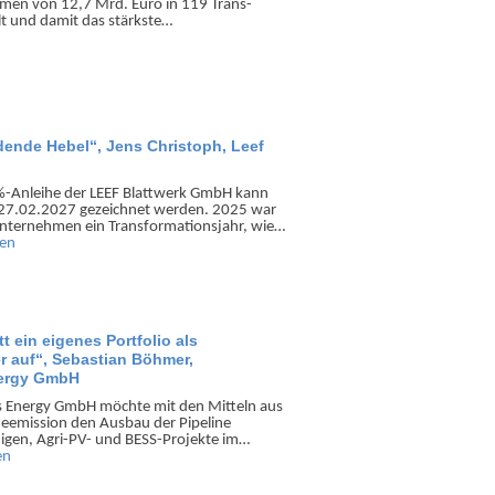
lumen von 12,7 Mrd. Euro in 119 Trans­
lt und damit das stärkste…
idende Hebel“, Jens Christoph, Leef
%-Anleihe der LEEF Blatt­werk GmbH kann
 27.02.2027 gezei­chnet werden. 2025 war
nter­nehmen ein Trans­formations­jahr, wie…
sen
tt ein eigenes Portfolio als
r auf“, Sebastian Böhmer,
nergy GmbH
s Energy GmbH möchte mit den Mitteln aus
he­emission den Ausbau der Pipeline
nigen, Agri-PV- und BESS-Projekte im…
en