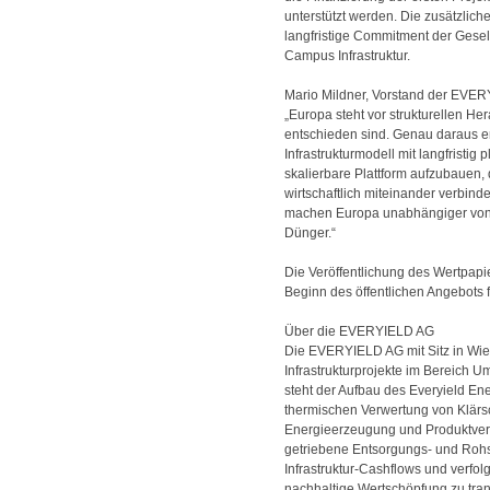
unterstützt werden. Die zusätzlich
langfristige Commitment der Gesel
Campus Infrastruktur.
Mario Mildner, Vorstand der EVERY
„Europa steht vor strukturellen He
entschieden sind. Genau daraus en
Infrastrukturmodell mit langfristig
skalierbare Plattform aufzubauen
wirtschaftlich miteinander verbind
machen Europa unabhängiger von d
Dünger.“
Die Veröffentlichung des Wertpapi
Beginn des öffentlichen Angebots 
Über die EVERYIELD AG
Die EVERYIELD AG mit Sitz in Wien e
Infrastrukturprojekte im Bereich Um
steht der Aufbau des Everyield En
thermischen Verwertung von Klär
Energieerzeugung und Produktverm
getriebene Entsorgungs- und Rohst
Infrastruktur-Cashflows und verfolg
nachhaltige Wertschöpfung zu tran