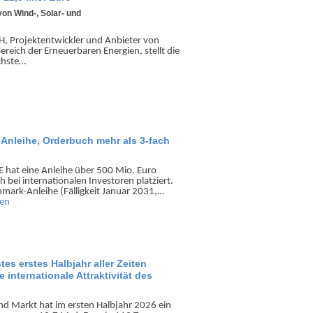
von Wind-, Solar- und
, Projekt­ent­wickler und Anbieter von
ereich der Erneuer­baren Energien, stellt die
chste…
o-Anleihe, Orderbuch mehr als 3-fach
SE hat eine Anleihe über 500 Mio. Euro
h bei inter­natio­nalen Investoren platziert.
mark-Anleihe (Fälligkeit Januar 2031,…
sen
tes erstes Halbjahr aller Zeiten
 internationale Attraktivität des
d Markt hat im ersten Halb­jahr 2026 ein