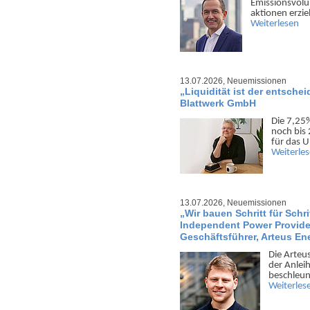
Emis­sions­vo­
aktionen erzie
Weiterlesen
13.07.2026,
Neuemissionen
„Liquidität ist der entsche
Blattwerk GmbH
Die 7,25
noch bis
für das U
Weiterle
13.07.2026,
Neuemissionen
„Wir bauen Schritt für Schri
Independent Power Provide
Geschäftsführer, Arteus E
Die Arteu
der Anlei
beschleu­
Weiterles