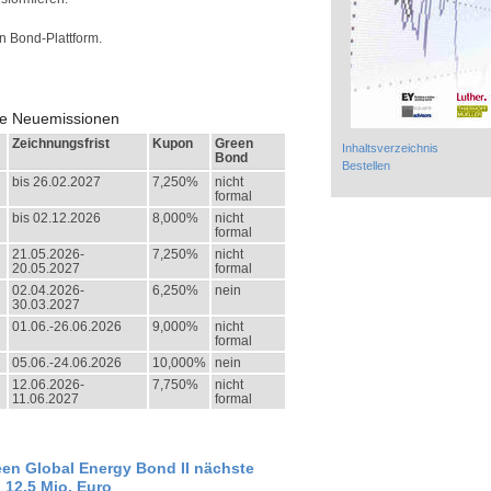
n Bond-Plattform.
lle Neuemissionen
Zeichnungsfrist
Kupon
Green
Inhaltsverzeichnis
Bond
Bestellen
bis 26.02.2027
7,250%
nicht
formal
bis 02.12.2026
8,000%
nicht
formal
21.05.2026-
7,250%
nicht
20.05.2027
formal
02.04.2026-
6,250%
nein
30.03.2027
01.06.-26.06.2026
9,000%
nicht
formal
05.06.-24.06.2026
10,000%
nein
12.06.2026-
7,750%
nicht
11.06.2027
formal
een Global Energy Bond II nächste
 12,5 Mio. Euro