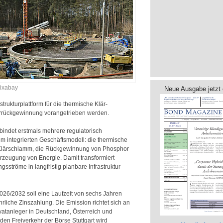
ixabay
Neue Ausgabe jetzt 
struktur­plattform für die thermische Klär­
­rück­gewinnung voran­getrieben werden.
indet erstmals mehrere regulatorisch
m integrierten Geschäftsmodell: die thermische
Klärschlamm, die Rückgewinnung von Phosphor
Erzeugung von Energie. Damit transformiert
sströme in langfristig planbare Infrastruktur-
2026/2032 soll eine Laufzeit von sechs Jahren
rliche Zinszahlung. Die Emission richtet sich an
rivatanleger in Deutschland, Österreich und
en Freiverkehr der Börse Stuttgart wird