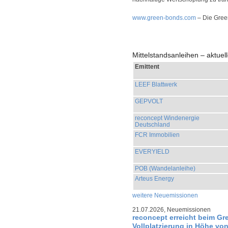
www.green-bonds.com
– Die Gree
Mittelstandsanleihen – aktue
Emittent
LEEF Blattwerk
GEPVOLT
reconcept Windenergie
Deutschland
FCR Immobilien
EVERYIELD
POB (Wandelanleihe)
Arteus Energy
weitere Neuemissionen
21.07.2026,
Neuemissionen
reconcept erreicht beim Gr
Vollplatzierung in Höhe von