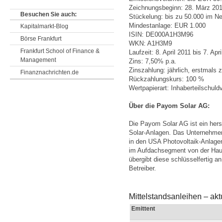
Zeichnungsbeginn: 28. März 20
Besuchen Sie auch:
Stückelung: bis zu 50.000 im N
Mindestanlage: EUR 1.000
Kapitalmarkt-Blog
ISIN: DE000A1H3M96
Börse Frankfurt
WKN: A1H3M9
Frankfurt School of Finance &
Laufzeit: 8. April 2011 bis 7. Apr
Management
Zins: 7,50% p.a.
Zinszahlung: jährlich, erstmals 
Finanznachrichten.de
Rückzahlungskurs: 100 %
Wertpapierart: Inhaberteilschuld
Über die Payom Solar AG:
Die Payom Solar AG ist ein her
Solar-Anlagen. Das Unternehmen p
in den USA Photovoltaik-Anlagen
im Aufdachsegment von der Haus
übergibt diese schlüsselfertig an
Betreiber.
Mittelstandsanleihen – ak
Emittent