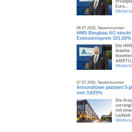
Privat­p
Euro…
Weiterl
08.07.2026,
Neuemissionen
HMS Bergbau AG stockt 1
Emissionspreis 101,50%
Die HMS 
Anleihe 
tionelle
A4DFTU,
Weiterl
07.07.2026,
Neuemissionen
Aroundtown platziert 5-j
von 3,625%
Die Arou
vor­rang
mit eine
Laufzeit
Weiterl