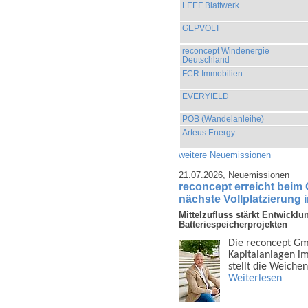
LEEF Blattwerk
GEPVOLT
reconcept Windenergie
Deutschland
FCR Immobilien
EVERYIELD
POB (Wandelanleihe)
Arteus Energy
weitere Neuemissionen
21.07.2026,
Neuemissionen
reconcept erreicht beim
nächste Vollplatzierung 
Mittelzufluss stärkt Entwicklu
Batteriespeicherprojekten
Die reconcept Gmb
Kapital­anlagen i
stellt die Weiche
Weiterlesen