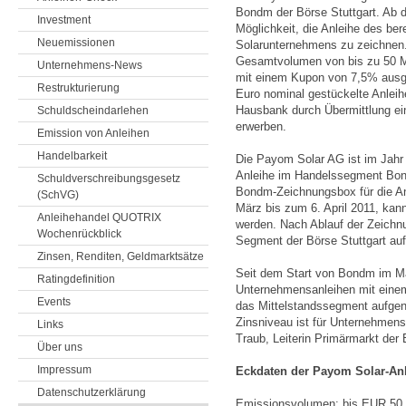
Bondm der Börse Stuttgart. Ab 
Investment
Möglichkeit, die Anleihe des ber
Neuemissionen
Solarunternehmens zu zeichnen.
Gesamtvolumen von bis zu 50 Mio
Unternehmens-News
mit einem Kupon von 7,5% ausges
Restrukturierung
Euro nominal gestückelte Anlei
Hausbank durch Übermittlung ein
Schuldscheindarlehen
erwerben.
Emission von Anleihen
Handelbarkeit
Die Payom Solar AG ist im Jahr
Anleihe im Handelssegment Bond
Schuldverschreibungsgesetz
Bondm-Zeichnungsbox für die An
(SchVG)
März bis zum 6. April 2011, kan
Anleihehandel QUOTRIX
werden. Nach Ablauf der Zeichnu
Wochenrückblick
Segment der Börse Stuttgart au
Zinsen, Renditen, Geldmarktsätze
Seit dem Start von Bondm im Mai
Ratingdefinition
Unternehmensanleihen mit eine
Events
das Mittelstandssegment aufge
Zinsniveau ist für Unternehmens
Links
Traub, Leiterin Primärmarkt d
Über uns
Impressum
Eckdaten der Payom Solar-Anl
Datenschutzerklärung
Emissionsvolumen: bis EUR 50