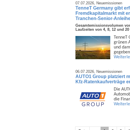
07.07.2026,
Neuemissionen
TenneT Germany gibt er
Fremdkapitalmarkt mit e
Tranchen-Senior-Anleihe
Gesamtemissionsvolumen von 3
Laufzeiten von 4, 8, 12 und 20
TenneT G
grünen A
und dami
gegeben
Weiterl
06.07.2026,
Neuemissionen
AUTO1 Group platziert mi
Kfz-Ratenkaufverträge er
Die AUTO
Auto­mob
die Fina
Weiterl