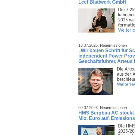
Leef Blattwerk GmbH
Die 7,25
kann noc
2025 war
formatio
Weiterl
13.07.2026,
Neuemissionen
„Wir bauen Schritt für Sch
Independent Power Provi
Geschäftsführer, Arteu
Die Arte
aus der A
beschleu
Weiterle
09.07.2026,
Neuemissionen
HMS Bergbau AG stockt 
Mio. Euro auf, Emission
Die HMS
2025/203