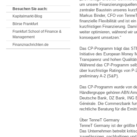
um unsere Finanzierungsquellen w
Besuchen Sie auch:
zentraler Baustein unseres kurzf
Markus Binder, CFO von TenneT
Kapitalmarkt-Blog
finanzielle Flexibilität und ist e
Börse Frankfurt
kurzfristigen Finanzierung. Dam
Frankfurt School of Finance &
weiter optimieren, während wir u
Management
konsequent umsetzen.“
Finanznachrichten.de
Das CP-Programm trägt das STE
Initiative des European Money M
Transparenz und hohen Qualität
Während das CP-Programm selbst
über kurzfristige Ratings von P-
preliminary A-2 (S&P).
Das CP-Programm wurde von der
Händlergruppe gehören ABN Amr
Deutsche Bank, DZ Bank, ING 
Générale. Die Commerzbank fungi
rechtliche Beratung für die Emitt
Über TenneT Germany
TenneT Germany ist der größte 
Das Unternehmen betreibt kritisc
zuverlässigen, nachhaltigen un