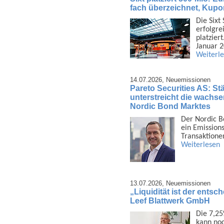
fach überzeichnet, Kupo
Die Sixt
erfolgrei
platzier
Januar 
Weiterl
14.07.2026,
Neuemissionen
Pareto Securities AS: Stä
unterstreicht die wachsen
Nordic Bond Marktes
Der Nordic B
ein Emis­sion
Trans­aktione
Weiterlesen
13.07.2026,
Neuemissionen
„Liquidität ist der ents
Leef Blattwerk GmbH
Die 7,25
kann noc