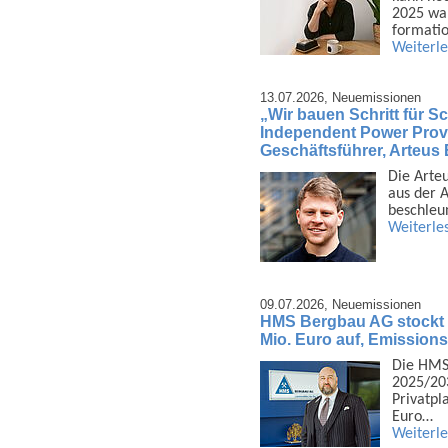
2025 war
formatio
Weiterl
13.07.2026,
Neuemissionen
„Wir bauen Schritt für Sch
Independent Power Provi
Geschäftsführer, Arteu
Die Arte
aus der A
beschleu
Weiterle
09.07.2026,
Neuemissionen
HMS Bergbau AG stockt 
Mio. Euro auf, Emission
Die HMS
2025/203
Privat­p
Euro…
Weiterl