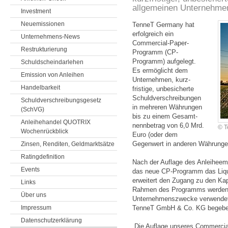
allgemeinen Unternehmen
Investment
Neuemissionen
TenneT Germany hat
erfolgreich ein
Unternehmens-News
Commercial-Paper-
Restrukturierung
Programm (CP-
Programm) aufgelegt.
Schuldscheindarlehen
Es ermög­licht dem
Emission von Anleihen
Unter­nehmen, kurz­
Handelbarkeit
fristige, unbe­sicherte
Schuld­verschrei­bungen
Schuldverschreibungsgesetz
in mehreren Währungen
(SchVG)
bis zu einem Gesamt­
Anleihehandel QUOTRIX
nenn­betrag von 6,0 Mrd.
© T
Wochenrückblick
Euro (oder dem
Gegenwert in anderen Währunge
Zinsen, Renditen, Geldmarktsätze
Ratingdefinition
Nach der Auflage des Anleihe­e
Events
das neue CP-Programm das Liqu
erweitert den Zugang zu den Ka
Links
Rahmen des Programms werden z
Über uns
Unternehmenszwecke verwendet.
Impressum
TenneT GmbH & Co. KG begebe
Datenschutzerklärung
„Die Auflage unseres Commercial