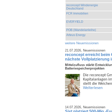
reconcept Windenergie
Deutschland
FCR Immobilien
EVERYIELD
POB (Wandelanleihe)
Arteus Energy
weitere Neuemissionen
21.07.2026,
Neuemissionen
reconcept erreicht beim
nächste Vollplatzierung 
Mittelzufluss stärkt Entwicklu
Batteriespeicherprojekten
Die reconcept Gmb
Kapital­anlagen i
stellt die Weiche
Weiterlesen
14.07.2026,
Neuemissionen
Sixt platziert 500-Mio.-E