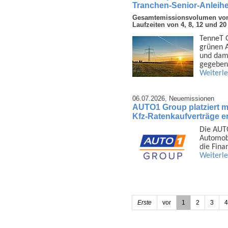
Tranchen-Senior-Anleihe
Gesamtemissionsvolumen von 3
Laufzeiten von 4, 8, 12 und 20
TenneT G
grünen A
und dami
gegeben
Weiterl
06.07.2026,
Neuemissionen
AUTO1 Group platziert mi
Kfz-Ratenkaufverträge er
Die AUTO
Auto­mob
die Fina
Weiterl
Erste
vor
1
2
3
4