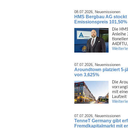
08.07.2026,
Neuemissionen
HMS Bergbau AG stockt 1
Emissionspreis 101,50%
Die HMS 
Anleihe 
tionelle
A4DFTU,
Weiterl
07.07.2026,
Neuemissionen
Aroundtown platziert 5-j
von 3,625%
Die Arou
vor­rang
mit eine
Laufzeit
Weiterl
07.07.2026,
Neuemissionen
TenneT Germany gibt er
Fremdkapitalmarkt mit e