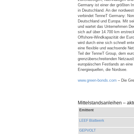
Germany ist einer der größten I
in Deutschland. An der nordwes
verbindet TenneT Germany: Nor
Deutschland und Europa. Mit sei
und wartet das Unternehmen Deu
sich auf über 14.700 km erstreck
Offshore-Windkapazität der Eu
wird durch eine sich schnell en
eine flexible und wachsende Net
Teil der TenneT Group, dem eur
grenzüberschreitenden Netzausb
europäischen Festlands an eine 
Energiequellen, die Nordsee.
www.green-bonds.com
– Die Gre
Mittelstandsanleihen – ak
Emittent
LEEF Blattwerk
GEPVOLT