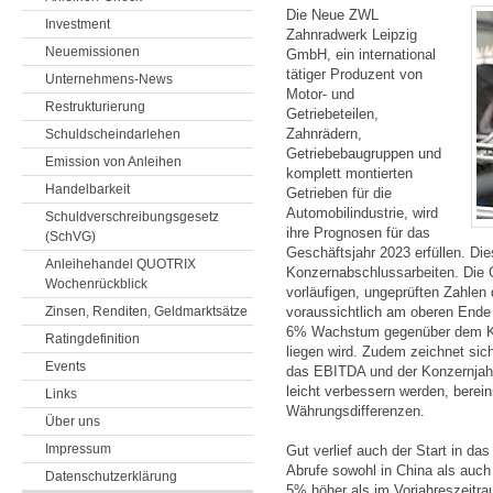
Die Neue ZWL
Investment
Zahnradwerk Leipzig
Neuemissionen
GmbH, ein international
tätiger Produzent von
Unternehmens-News
Motor- und
Restrukturierung
Getriebeteilen,
Zahnrädern,
Schuldscheindarlehen
Getriebebaugruppen und
Emission von Anleihen
komplett montierten
Handelbarkeit
Getrieben für die
Automobilindustrie, wird
Schuldverschreibungsgesetz
ihre Prognosen für das
(SchVG)
Geschäftsjahr 2023 erfüllen. Die
Anleihehandel QUOTRIX
Konzernabschlussarbeiten. Die 
Wochenrückblick
vorläufigen, ungeprüften Zahle
Zinsen, Renditen, Geldmarktsätze
voraussichtlich am oberen Ende 
6% Wachstum gegenüber dem Ko
Ratingdefinition
liegen wird. Zudem zeichnet sich
Events
das EBITDA und der Konzernjahr
leicht verbessern werden, berei
Links
Währungsdifferenzen.
Über uns
Impressum
Gut verlief auch der Start in das
Abrufe sowohl in China als auch 
Datenschutzerklärung
5% höher als im Vorjahreszeitra