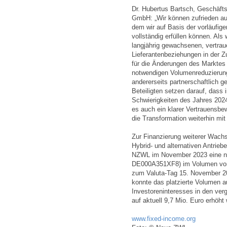
Dr. Hubertus Bartsch, Geschäft
GmbH: „Wir können zufrieden au
dem wir auf Basis der vorläufig
vollständig erfüllen können. Als
langjährig gewachsenen, vertra
Lieferantenbeziehungen in der Z
für die Änderungen des Marktes f
notwendigen Volumenreduzierun
andererseits partnerschaftlich
Beteiligten setzen darauf, dass 
Schwierigkeiten des Jahres 2024
es auch ein klarer Vertrauensbe
die Transformation weiterhin mi
Zur Finanzierung weiterer Wachs
Hybrid- und alternativen Antrieb
NZWL im November 2023 eine ne
DE000A351XF8) im Volumen von
zum Valuta-Tag 15. November 20
konnte das platzierte Volumen 
Investoreninteresses in den ve
auf aktuell 9,7 Mio. Euro erhöht
www.fixed-income.org