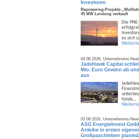
Investoren
Repowering-Projekte „Wulfsdo
45 MW Leistung verkauft
Die PNE-
erfolg­r
Investor
es sich
Weiterl
04.08.2026,
Unternehmens-New
JadeHawk Capital schließ
Mio. Euro Gewinn ab und 
aus
JadeHawk 
Finanz­i
unter­be
fonds…
Weiterl
03.08.2026,
Unternehmens-New
ASG EnergieInvest GmbH 
Anleihe in ersten eigene
Großpaschleben planmäß