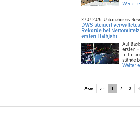
Weiterl
29.07.2026,
Unternehmens-New
DWS steigert verwaltetes
Rekorde bei Nettomittel
ersten Halbjahr
Auf Basi
ersten H
mittel­a
stände 
Weiterl
Erste
vor
1
2
3
4