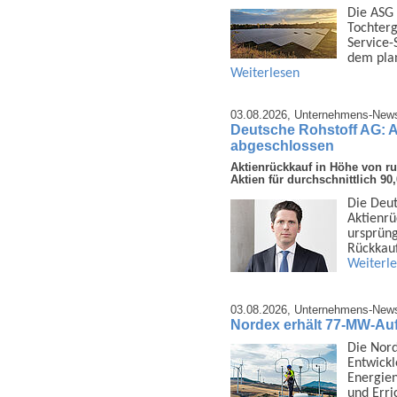
Die ASG 
Tochter­g
Service-
dem pla
Weiterlesen
03.08.2026,
Unternehmens-New
Deutsche Rohstoff AG: 
abgeschlossen
Aktienrückkauf in Höhe von r
Aktien für durchschnittlich 9
Die Deut
Aktien­r
ursprüng
Rück­kau
Weiterl
03.08.2026,
Unternehmens-New
Nordex erhält 77-MW-Au
Die Nor
Ent­wick
Energien
und Err