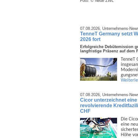
Foto: © Neue ZWL
07.08.2026,
Unternehmens-New
TenneT Germany setzt W
2026 fort
Erfolgreiche Debütemission gr
langfristige Präsenz auf dem 
TenneT G
insge­sa
Moder­ni
gungs­ne
Weiterl
07.08.2026,
Unternehmens-New
Cicor unterzeichnet ein
revolvierende Kreditfazi
CHF
Die Cico
eine neu
sicherte
Höhe vo