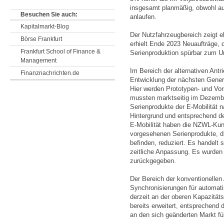
insgesamt planmäßig, obwohl auc
Besuchen Sie auch:
anlaufen.
Kapitalmarkt-Blog
Der Nutzfahrzeugbereich zeigt e
Börse Frankfurt
erhielt Ende 2023 Neuaufträge, 
Frankfurt School of Finance &
Serienproduktion spürbar zum U
Management
Im Bereich der alternativen Antr
Finanznachrichten.de
Entwicklung der nächsten Gene
Hier werden Prototypen- und Vors
mussten marktseitig im Dezembe
Serienprodukte der E-Mobilität n
Hintergrund und entsprechend d
E-Mobilität haben die NZWL-Kun
vorgesehenen Serienprodukte, di
befinden, reduziert. Es handelt 
zeitliche Anpassung. Es wurden 
zurückgegeben.
Der Bereich der konventionellen
Synchronisierungen für automati
derzeit an der oberen Kapazität
bereits erweitert, entsprechen
an den sich geänderten Markt für