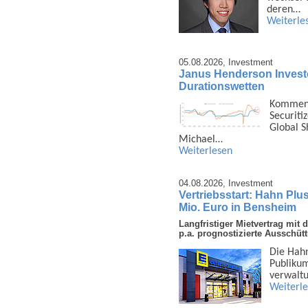
deren…
Weiterle
05.08.2026,
Investment
Janus Henderson Investors
Durationswetten
Kommenta
Securiti
Global S
Michael…
Weiterlesen
04.08.2026,
Investment
Vertriebsstart: Hahn Plu
Mio. Euro in Bensheim
Langfristiger Mietvertrag mi
p.a. prognostizierte Ausschüt
Die Hahn
Publi­ku
ver­walt
Weiterl