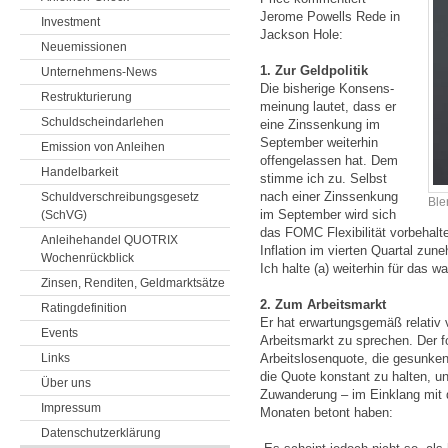
Jerome Powells Rede in
Investment
Jackson Hole:
Neuemissionen
1. Zur Geldpolitik
Unternehmens-News
Die bisherige Konsens­
Restrukturierung
meinung lautet, dass er
Schuldscheindarlehen
eine Zins­senkung im
Sep­tember weiterhin
Emission von Anleihen
offen­gelassen hat. Dem
Handelbarkeit
stimme ich zu. Selbst
nach einer Zins­senkung
Schuldverschreibungsgesetz
Ble
im Sep­tember wird sich
(SchVG)
das FOMC Flexibilität vorbehalten
Anleihehandel QUOTRIX
Inflation im vierten Quartal zune
Wochenrückblick
Ich halte (a) weiterhin für das w
Zinsen, Renditen, Geldmarktsätze
2. Zum Arbeitsmarkt
Ratingdefinition
Er hat erwartungsgemäß relativ v
Events
Arbeitsmarkt zu sprechen. Der f
Links
Arbeitslosenquote, die gesunken
die Quote konstant zu halten, u
Über uns
Zuwanderung – im Einklang mit 
Impressum
Monaten betont haben:
Datenschutzerklärung