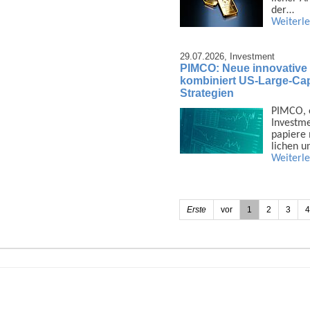
der…
Weiterl
29.07.2026,
Investment
PIMCO: Neue innovative
kombiniert US-Large-Cap
Strategien
PIMCO, e
Invest­m
papiere 
lichen 
Weiterl
Erste
vor
1
2
3
4