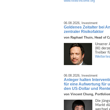
www.fixed-income.org
06.08.2026,
Investment
Goldenes Zeitalter bei A
zentraler Risikofaktor
von Raphael Thuin, Head of Ca
Unserer An
(KI) derz
Treiber f
Weiterle
06.08.2026,
Investment
Anleger halten Interven
für eine Aufwertung für
den US-Dollar und Rent
von Vincent Chung, Portfolio
Die jüngs
Markt dü
wechsel e