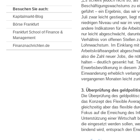
„Es scheint jedoch nicht so, al
Beschäftigungswachstums zu ei
Besuchen Sie auch:
geführt – ein Ergebnis, das wir 
Kapitalmarkt-Blog
Juli zwar leicht gestiegen, liegt
niedrigen Niveau und war im ver
Börse Frankfurt
andere Indikatoren für die Arbe
Frankfurt School of Finance &
nur leicht abgeschwächt, darunt
Management
Verhältnis von offenen Stellen z
Lohnwachstum. Im Einklang mit 
Finanznachrichten.de
Arbeitskräfteangebot abgeschwä
also die Zahl neuer Jobs, die nöt
halten – deutlich gesenkt hat. 
Erwerbsbevölkerung in diesem J
Einwanderung erheblich verlangs
vergangenen Monaten leicht zu
3. Überprüfung des geldpoli
Die Überprüfung des geldpolitis
das Konzept des Flexible Averag
gleichzeitig aber das flexible dur
Fokus auf die Erreichung des Inf
Unterstützung einer Wirtschaft b
die eingesetzt werden sollen, we
bindend wird, entsprach den Erw