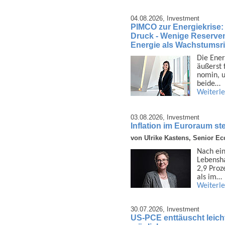
04.08.2026,
Investment
PIMCO zur Energiekrise:
Druck - Wenige Reserven 
Energie als Wachstumsri
Die Ener
äußerst 
nomin, u
beide…
Weiterl
03.08.2026,
Investment
Inflation im Euroraum ste
von Ulrike Kastens, Senior E
Nach ein
Lebens­h
2,9 Proz
als im…
Weiterl
30.07.2026,
Investment
US-PCE enttäuscht leich