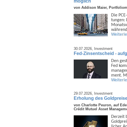
möglich
von Addison Maier, Portfolio
Die PCE-
tungen: 
Monats­v
während
Weiterl
30.07.2026,
Investment
Fed-Zinsentscheid - auf
Den gest
Fed komm
manager
ment. M
Weiterl
29.07.2026,
Investment
Erholung des Goldpreis
von Charlotte Peuron, auf Ede
Crédit Mutuel Asset Managem
Derzeit 
Gold­pre
licher A