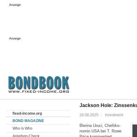
Anzeige
Anzeige
Jackson Hole: Zinssenku
fixed-income.org
26.08.2025
Investment
BOND MAGAZINE
Blerina Uruci, Chef­öko­
Who is Who
nomin USA bei T. Rowe
Anleihen-Check
Price kommentiert