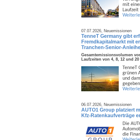
mit eine
Laufzeit
Weiterl
07.07.2026,
Neuemissionen
TenneT Germany gibt er
Fremdkapitalmarkt mit e
Tranchen-Senior-Anleihe
Gesamtemissionsvolumen von 3
Laufzeiten von 4, 8, 12 und 20
TenneT G
grünen A
und dami
gegeben
Weiterl
06.07.2026,
Neuemissionen
AUTO1 Group platziert mi
Kfz-Ratenkaufverträge er
Die AUTO
Auto­mob
die Fina
Weiterl