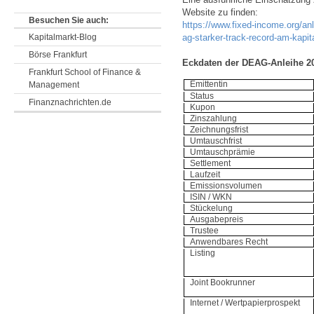
Website zu finden:
Besuchen Sie auch:
https://www.fixed-income.org/an
Kapitalmarkt-Blog
ag-starker-track-record-am-kapit
Börse Frankfurt
Eckdaten der DEAG-Anleihe 2
Frankfurt School of Finance &
Emittentin
Management
Status
Finanznachrichten.de
Kupon
Zinszahlung
Zeichnungsfrist
Umtauschfrist
Umtauschprämie
Settlement
Laufzeit
Emissionsvolumen
ISIN / WKN
Stückelung
Ausgabepreis
Trustee
Anwendbares Recht
Listing
Joint Bookrunner
Internet / Wertpapierprospekt