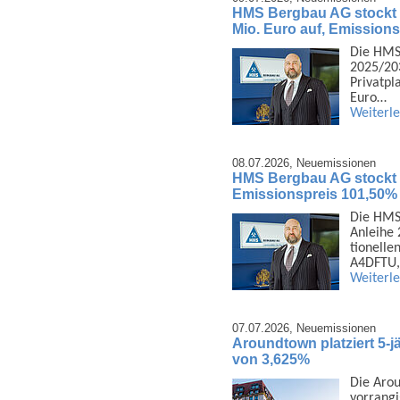
HMS Bergbau AG stockt 
Mio. Euro auf, Emission
Die HMS
2025/203
Privat­p
Euro…
Weiterl
08.07.2026,
Neuemissionen
HMS Bergbau AG stockt 1
Emissionspreis 101,50%
Die HMS 
Anleihe 
tionelle
A4DFTU,
Weiterl
07.07.2026,
Neuemissionen
Aroundtown platziert 5-j
von 3,625%
Die Arou
vor­rang