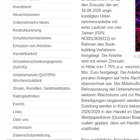
den Zins­satz der am
Investment
16.09.2025 ange­
Neuemissionen
kündigten Unter­
nehmens­anleihe mit
Unternehmens-News
einer Laufzeit von vier
Restrukturierung
Jahren (ISIN:
Schuldscheindarlehen
NO0013639112) im
Rahmen des Book­
Emission von Anleihen
building-Verfahrens
Handelbarkeit
festgelegt. Die Anleihe
© D
wird mit einem Zinssatz
Schuldverschreibungsgesetz
in Höhe von 7,75% p.a. verzins
(SchVG)
Mio. Euro festgelegt. Die Anleihe
Anleihehandel QUOTRIX
privaten Anlegern auf hohe Nach
Wochenrückblick
überzeichnet war. Der Mittelzufl
Zinsen, Renditen, Geldmarktsätze
Refinanzierung der Unternehmen
weiteren Wachstums und zur Red
Ratingdefinition
Beteiligungen eingesetzt werde
Events
Zuteilung werden in Kürze bekan
2025/2029 in den Handel im Open
Links
Wertpapierbörse (Quotation Board
Über uns
zudem geplant, dass ein Handel
Impressum
stattfindet.
Datenschutzerklärung
Eine ausführliche Einschätzung 