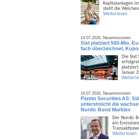
Kapital­anlagen i
stellt die Weiche
Weiterlesen
14.07.2026,
Neuemissionen
Sixt platziert 500-Mio.-E
fach überzeichnet, Kupo
Die Sixt
erfolgrei
platzier
Januar 
Weiterl
14.07.2026,
Neuemissionen
Pareto Securities AS: Stä
unterstreicht die wachsen
Nordic Bond Marktes
Der Nordic B
ein Emis­sion
Trans­aktione
Weiterlesen