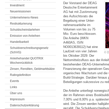
Der Vorstand der DEAG
Investment
Deutsche Enter­tainment
Neuemissionen
AG hat mit Zustimmung
des Aufsichtsrats die
Unternehmens-News
Begebung einer Unter­
Restrukturierung
nehmens­anleihe im
Volumen von bis zu 75
Schuldscheindarlehen
Mio. Euro beschlossen.
Emission von Anleihen
Die Anleihe (WKN
Handelbarkeit
A460AS, ISIN
NO0013639112) hat eine
Schuldverschreibungsgesetz
Laufzeit von vier Jahren
(SchVG)
© 
bis Oktober 2029. Der
Anleihehandel QUOTRIX
Netto­mittel­zufluss aus der Anlei
Wochenrückblick
bestehenden DEAG-Unter­nehmen
Finanzierung der operativen Ges
Zinsen, Renditen, Geldmarktsätze
organisches Wachstum und die w
Ratingdefinition
Build-Strategie. Darüber hinaus 
Events
Beteiligungen sukzessive zu red
Links
Die Anleihe unterliegt norwegis
Über uns
der im Rahmen eines Bookbuildi
Impressum
7,00% und 8,00% p.a. spätesten
wird. Die Zinsen werden halbjähr
Datenschutzerklärung
gezahlt. Die Schuldverschreibu