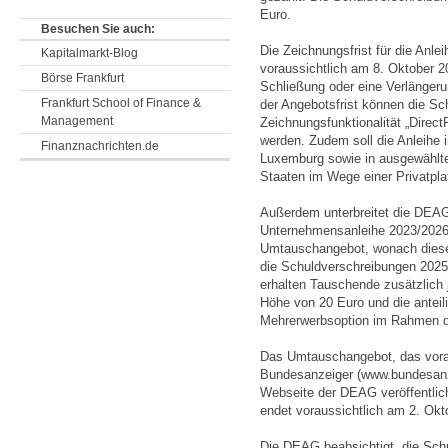
Euro.
Besuchen Sie auch:
Die Zeichnungsfrist für die Anl
Kapitalmarkt-Blog
voraussichtlich am 8. Oktober 2
Börse Frankfurt
Schließung oder eine Verlängeru
Frankfurt School of Finance &
der Angebotsfrist können die Sc
Management
Zeichnungsfunktionalität „Direc
werden. Zudem soll die Anleihe i
Finanznachrichten.de
Luxemburg sowie in ausgewählt
Staaten im Wege einer Privatpl
Außerdem unterbreitet die DEAG
Unternehmensanleihe 2023/2026
Umtauschangebot, wonach diese 
die Schuldverschreibungen 2025
erhalten Tauschende zusätzlich 
Höhe von 20 Euro und die anteil
Mehrerwerbsoption im Rahmen 
Das Umtauschangebot, das vora
Bundesanzeiger (www.bundesanze
Webseite der DEAG veröffentlic
endet voraussichtlich am 2. Okt
Die DEAG beabsichtigt, die Sch