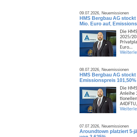
09.07.2026,
Neuemissionen
HMS Bergbau AG stockt 
Mio. Euro auf, Emission
Die HMS
2025/203
Privat­p
Euro…
Weiterl
08.07.2026,
Neuemissionen
HMS Bergbau AG stockt 1
Emissionspreis 101,50%
Die HMS 
Anleihe 
tionelle
A4DFTU,
Weiterl
07.07.2026,
Neuemissionen
Aroundtown platziert 5-j
von 3,625%