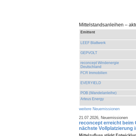
Mittelstandsanleihen – ak
Emittent
LEEF Blattwerk
GEPVOLT
reconcept Windenergie
Deutschland
FCR Immobilien
EVERYIELD
POB (Wandelanleihe)
Arteus Energy
weitere Neuemissionen
21.07.2026,
Neuemissionen
reconcept erreicht beim
nächste Vollplatzierung 
Mittelzufluss stärkt Entwicklu