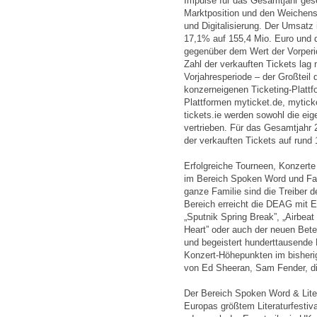
Impulse für das Gesamtjahr geset
Marktposition und den Weichenste
und Digitalisierung. Der Umsatz
17,1% auf 155,4 Mio. Euro und 
gegenüber dem Wert der Vorperio
Zahl der verkauften Tickets lag
Vorjahresperiode – der Großteil d
konzerneigenen Ticketing-Platt
Plattformen myticket.de, mytick
tickets.ie werden sowohl die eig
vertrieben. Für das Gesamtjahr 
der verkauften Tickets auf rund
Erfolgreiche Tourneen, Konzerte
im Bereich Spoken Word und Fami
ganze Familie sind die Treiber 
Bereich erreicht die DEAG mit 
„Sputnik Spring Break”, „Airbeat
Heart” oder auch der neuen Bet
und begeistert hunderttausende
Konzert-Höhepunkten im bisherige
von Ed Sheeran, Sam Fender, di
Der Bereich Spoken Word & Lite
Europas größtem Literaturfestiv