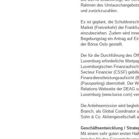
Rahmen des Umtauschangebots g
und zurückzuzahlen.
Es ist geplant, die Schuldvers
Market (Freiverkehr) der Frankfu
einzubeziehen. Zudem wird inn
Begebungstag ein Antrag auf Ei
der Börse Oslo gestellt.
Der für die Durchführung des Öf
Luxemburg erforderliche Wertpap
Luxemburgischen Finanzaufsich
Secteur Financier (CSSF) gebilli
Finanzdienstleistungsaufsicht (
(Passporting) übermittelt. Der W
Relations-Webseite der DEAG sow
Luxemburg (www.luxse.com) verö
Die Anleiheemission wird begleit
Branch, als Global Coordinator 
Sohn & Co. Aktiengesellschaft a
Geschäftsentwicklung / Strate
Mit einem sehr guten ersten Hal