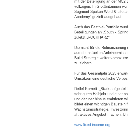
mit der Beteiligung an der MC2 LI
vollzogen. In Großbritannien w
Segment Spoken Word & Literary
Academy“ gezielt ausgebaut.
Auch das Festival-Portfolio wurd
Beteiligungen an „Sputnik Spring
zuletzt „ROCKHARZ“.
Die nicht für die Refinanzierung
aus der aktuellen Anleiheemissi
Build-Strategie weiter voranzut
zu sichern.
Für das Gesamtjahr 2025 erwart
Umsätzen eine deutliche Verbe
Detlef Kornett: „Stark aufgestel
sehr guten Halbjahr und einer p
und darüber hinaus emittieren w
bildet einen wichtigen Baustein 
Wachstumsstrategie. Investorinn
attraktives Angebot machen. Uns
www.fixed-income.org