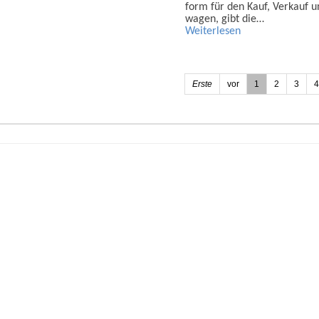
form für den Kauf, Verkauf u
wagen, gibt die…
Weiterlesen
Erste
vor
1
2
3
4