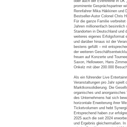
oder auch der Eventreihe in UK 
prominente Gesprächspartner wie
Rennfahrer Mika Häkkinen und D
Bestseller-Autor Colonel Chris H
Für die ganze Familie verbreite
Jahren millionenfach besinnlich
Standorten in Deutschland und 
weiteres eigenes Erfolgsformat e
und darüber hinaus ist der Vera
bestens gefüllt – mit entsprechen
der weiteren Geschäftsentwickl
freuen auf Konzerte und Tourne
Saxon, Helloween, Hans Zimmer
Onkelz mit über 200.000 Besuch
Als ein führender Live Entertain
Veranstaltungen pro Jahr spielt 
Marktkonsolidierung. Die Gesells
organisches und anorganisches 
des Unternehmens hat sich bewäh
horizontale Erweiterung ihrer We
Ticketvolumen und hebt Synergi
Entsprechend haben zur erfolgre
2025 auch die seit 2024 erworb
und Ergebnis gleichermaßen. In