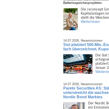
Batteriespeicherprojekten
Die reconcept Gmb
Kapital­anlagen i
stellt die Weiche
Weiterlesen
14.07.2026,
Neuemissionen
Sixt platziert 500-Mio.-E
fach überzeichnet, Kupo
Die Sixt
erfolgrei
platzier
Januar 
Weiterl
14.07.2026,
Neuemissionen
Pareto Securities AS: Stä
unterstreicht die wachsen
Nordic Bond Marktes
Der Nordic B
ein Emis­sion