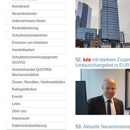
Investment
Neuemissionen
Unternehmens-News
Restrukturierung
Schuldscheindarlehen
Emission von Anleihen
Handelbarkeit
Schuldverschreibungsgesetz
52.
Iute
mit starkem Zuspru
(SchVG)
Umtauschangebot in EUR-
Anleihehandel QUOTRIX
Wochenrückblick
Zinsen, Renditen, Geldmarktsätze
Ratingdefinition
Events
Links
Über uns
Impressum
Datenschutzerklärung
53.
Aktuelle Neuemission