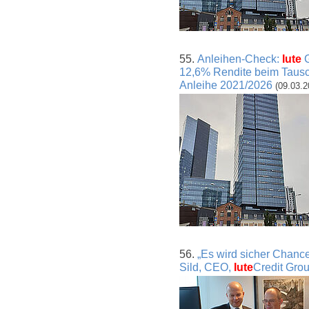
55.
Anleihen-Check:
Iute
G
12,6% Rendite beim Tausc
Anleihe 2021/2026
(09.03.2
56.
„Es wird sicher Chanc
Sild, CEO,
Iute
Credit Gro