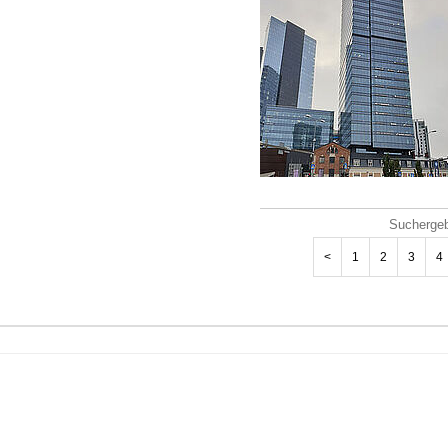
Suchergeb
<
1
2
3
4