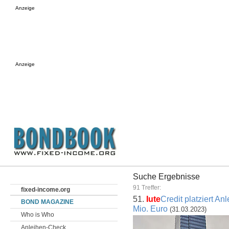
Anzeige
Anzeige
Suche Ergebnisse
91 Treffer:
fixed-income.org
51.
Iute
Credit platziert A
BOND MAGAZINE
Mio. Euro
(31.03.2023)
Who is Who
Anleihen-Check