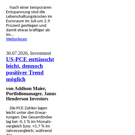
Nach einer tempo­rären
Ent­span­nung sind die
Lebens­haltungs­kosten im
Euror­aum im Juli um 2,9
Prozent gestie­gen und
damit etwas kräftiger als
im…
Weiterlesen
30.07.2026,
Investment
US-PCE enttäuscht
leicht, dennoch
positiver Trend
möglich
von Addison Maier,
Portfoliomanager, Janus
Henderson Investors
Die PCE-Zahlen lagen
leicht unter den Erwar­
tungen: Der Gesamt­index
lag bei -0,1 % im Monats­
ver­gleich bzw. +3,7 % im
Jahres­ver­gleich, während