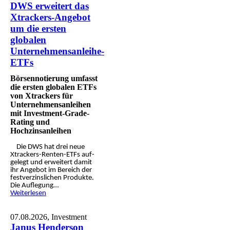
DWS erweitert das
Xtrackers-Angebot
um die ersten
globalen
Unternehmensanleihe-
ETFs
Börsennotierung umfasst
die ersten globalen ETFs
von Xtrackers für
Unternehmensanleihen
mit Investment-Grade-
Rating und
Hochzinsanleihen
Die DWS hat drei neue
Xtrackers-Renten-ETFs auf­
gelegt und er­weitert damit
ihr Angebot im Bereich der
fest­ver­zins­lichen Produkte.
Die Auf­legung…
Weiterlesen
07.08.2026,
Investment
Janus Henderson