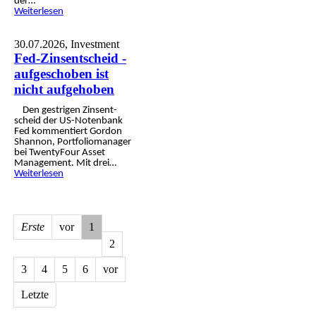
der…
Weiterlesen
30.07.2026,
Investment
Fed-Zinsentscheid -
aufgeschoben ist
nicht aufgehoben
Den gestrigen Zins­ent­
scheid der US-Noten­bank
Fed kommen­tiert Gordon
Shannon, Portfolio­manager
bei TwentyFour Asset
Manage­ment. Mit drei…
Weiterlesen
Erste
vor
1
2
3
4
5
6
vor
Letzte