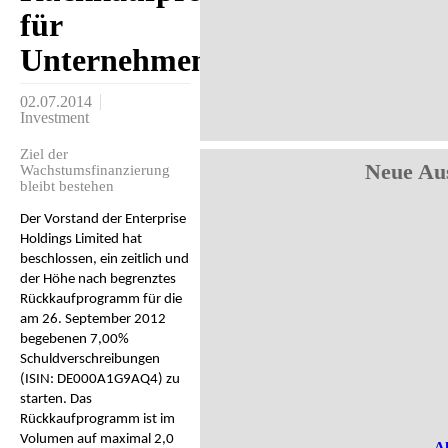
für
Unternehmensanleihe
02.07.2014
Investment
Ziel der
Neue Aus
Wachstumsfinanzierung
bleibt bestehen
Der Vorstand der Enterprise
Holdings Limited hat
beschlossen, ein zeitlich und
der Höhe nach begrenztes
Rückkaufprogramm für die
am 26. September 2012
begebenen 7,00%
Schuldverschreibungen
(ISIN: DE000A1G9AQ4) zu
starten. Das
Rückkaufprogramm ist im
Volumen auf maximal 2,0
Ak