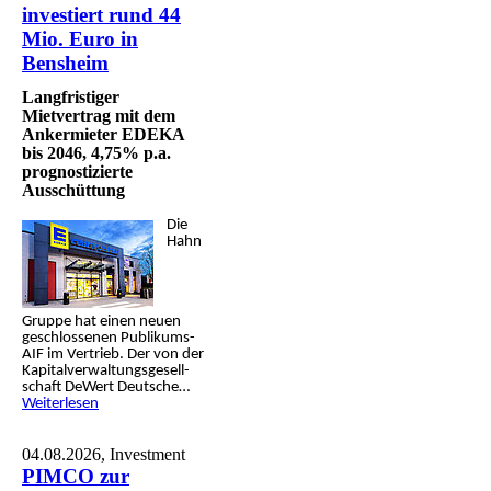
investiert rund 44
Mio. Euro in
Bensheim
Langfristiger
Mietvertrag mit dem
Ankermieter EDEKA
bis 2046, 4,75% p.a.
prognostizierte
Ausschüttung
Die
Hahn
Gruppe hat einen neuen
geschlos­senen Publi­kums-
AIF im Vertrieb. Der von der
Kapital­ver­waltungs­gesell­
schaft DeWert Deutsche…
Weiterlesen
04.08.2026,
Investment
PIMCO zur