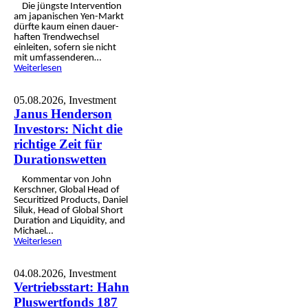
Die jüngste Inter­vention
am japa­nischen Yen-Markt
dürfte kaum einen dauer­
haften Trend­wechsel
einleiten, sofern sie nicht
mit umfassen­deren…
Weiterlesen
05.08.2026,
Investment
Janus Henderson
Investors: Nicht die
richtige Zeit für
Durationswetten
Kommentar von John
Kersch­ner, Global Head of
Securitized Products, Daniel
Siluk, Head of Global Short
Duration and Liquidity, and
Michael…
Weiterlesen
04.08.2026,
Investment
Vertriebsstart: Hahn
Pluswertfonds 187