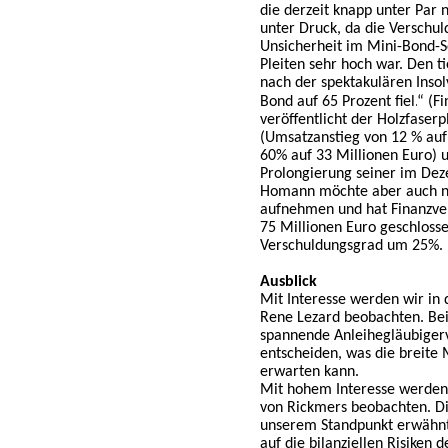
die derzeit knapp unter Par 
unter Druck, da die Verschu
Unsicherheit im Mini-Bond-
Pleiten sehr hoch war. Den ti
nach der spektakulären Inso
Bond auf 65 Prozent fiel.
“
(Fi
veröffentlicht der Holzfaser
(Umsatzanstieg von 12 % auf
60% auf 33 Millionen Euro) u
Prolongierung seiner im Dez
Homann möchte aber auch nu
aufnehmen und hat Finanzve
75 Millionen Euro geschloss
Verschuldungsgrad um 25%.
Ausblick
Mit Interesse werden wir in
Rene Lezard beobachten. Bei
spannende Anleihegläubiger
entscheiden, was die breite
erwarten kann.
Mit hohem Interesse werden
von Rickmers beobachten. Di
unserem Standpunkt erwähnt.
auf die bilanziellen Risiken