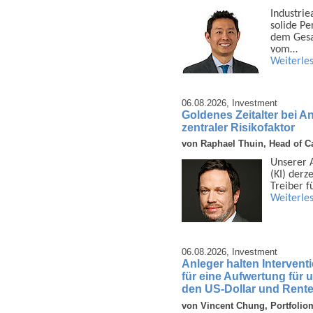
Industrie
solide Pe
dem Gesam
vom…
Weiterle
06.08.2026,
Investment
Goldenes Zeitalter bei A
zentraler Risikofaktor
von Raphael Thuin, Head of Ca
Unserer An
(KI) derz
Treiber f
Weiterle
06.08.2026,
Investment
Anleger halten Interven
für eine Aufwertung für
den US-Dollar und Rent
von Vincent Chung, Portfolio