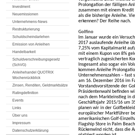
Prolongation der fälligen An
Investment
zusammen mit einem Kredit
Neuemissionen
als die bisherige Anleihe. Vie
erkennen? Der Reihe nach.
Unternehmens-News
Restrukturierung
Golfino
Schuldscheindarlehen
Im Januar wurde ein Versuch 
2017 auslaufende Anleihe üb
Emission von Anleihen
7,25% vom Kapitalmarkt auf
Handelbarkeit
mit einem Kupon von 8% gelo
vertraglich zugesicherten Ko
Schuldverschreibungsgesetz
Insgesamt also sogar ein Vol
(SchVG)
kommen Anleihe Prolongati
Anleihehandel QUOTRIX
Unternehmenszahlen – fast s
Wochenrückblick
am 16. Dezember 2016 im F
Zinsen, Renditen, Geldmarktsätze
Vorstandsvorsitzende der Gol
Präsidentenwahl befinden wir
Ratingdefinition
nach dem Markteinstieg in d
Events
Geschäftsjahr 2015/16 um 35
planen wir in der Golfbekle
Links
europäischer Marktführer be
Über uns
amerikanischen Golf-Einzelh
Impressum
Flagship Store in Palm Beach
Rückenwind nicht, dass die A
Datenschutzerklärung