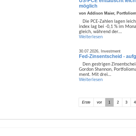
US-PCE enttäuscht leich
möglich
von Addison Maier, Portfolio
Die PCE-Zahlen lagen leich
index lag bei -0,1 % im Monat
gleich, während der…
Weiterlesen
30.07.2026,
Investment
Fed-Zinsentscheid - auf
Den gestrigen Zins­ent­sch
Gordon Shannon, Portfolio­
ment. Mit drei…
Weiterlesen
Erste
vor
1
2
3
4