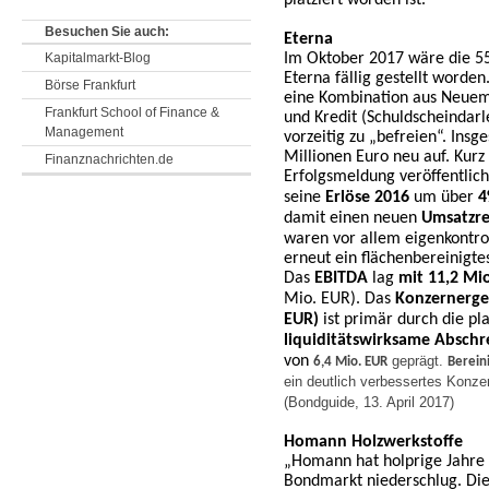
platziert worden ist.
Besuchen Sie auch:
Eterna
Kapitalmarkt-Blog
Im Oktober 2017 wäre die 55
Eterna fällig gestellt word
Börse Frankfurt
eine Kombination aus Neuemi
Frankfurt School of Finance &
und Kredit (Schuldscheindarl
Management
vorzeitig zu „befreien“. Ins
Millionen Euro neu auf. Kur
Finanznachrichten.de
Erfolgsmeldung veröffentlich
seine
Erlöse 2016
um über
4
damit einen neuen
Umsatzr
waren vor allem eigenkontrol
erneut ein flächenbereinigte
Das
EBITDA
lag
mit 11,2 Mi
Mio. EUR).
Das
Konzernergeb
EUR)
ist primär durch die p
liquiditätswirksame Absch
von
geprägt.
6,4 Mio. EUR
Berein
ein deutlich verbessertes Konze
(Bondguide, 13. April 2017)
Homann Holzwerkstoffe
„
Homann hat holprige Jahre 
Bondmarkt niederschlug. Die