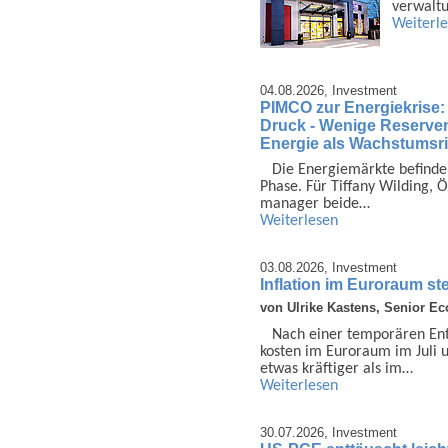
ver­walt
Weiterl
04.08.2026,
Investment
PIMCO zur Energiekrise:
Druck - Wenige Reserven 
Energie als Wachstumsri
Die Energie­märkte be­finde
Phase. Für Tiffany Wilding, Ö
manager beide…
Weiterlesen
03.08.2026,
Investment
Inflation im Euroraum ste
von Ulrike Kastens, Senior E
Nach einer tempo­rären Ent­
kosten im Euror­aum im Juli 
etwas kräftiger als im…
Weiterlesen
30.07.2026,
Investment