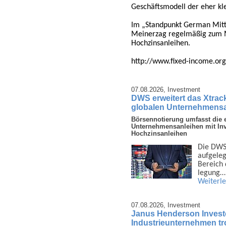
Geschäftsmodell der eher kle
Im „Standpunkt German Mitt
Meinerzag regelmäßig zum M
Hochzinsanleihen.
http://www.fixed-income.or
07.08.2026,
Investment
DWS erweitert das Xtrac
globalen Unternehmens
Börsennotierung umfasst die e
Unternehmensanleihen mit In
Hochzinsanleihen
Die DWS 
auf­gele
Bereich d
legung…
Weiterl
07.08.2026,
Investment
Janus Henderson Invest
Industrieunternehmen tro