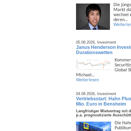
Die jüngs
Markt dü
wechsel e
deren…
Weiterle
05.08.2026,
Investment
Janus Henderson Investors
Durationswetten
Kommenta
Securiti
Global S
Michael…
Weiterlesen
04.08.2026,
Investment
Vertriebsstart: Hahn Plu
Mio. Euro in Bensheim
Langfristiger Mietvertrag mi
p.a. prognostizierte Ausschüt
Die Hahn
Publi­ku